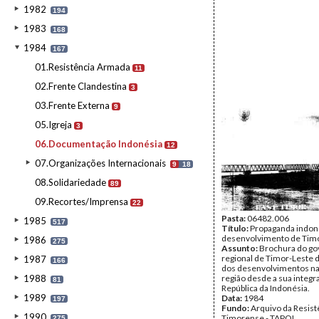
1982
194
1983
168
1984
167
01.Resistência Armada
11
02.Frente Clandestina
3
03.Frente Externa
9
05.Igreja
3
06.Documentação Indonésia
12
07.Organizações Internacionais
9
18
08.Solidariedade
89
09.Recortes/Imprensa
22
Pasta:
06482.006
1985
517
Título:
Propaganda indon
desenvolvimento de Tim
1986
275
Assunto:
Brochura do go
regional de Timor-Leste 
1987
166
dos desenvolvimentos n
1988
região desde a sua integr
81
República da Indonésia.
1989
Data:
1984
197
Fundo:
Arquivo da Resist
1990
Timorense - TAPOL
275