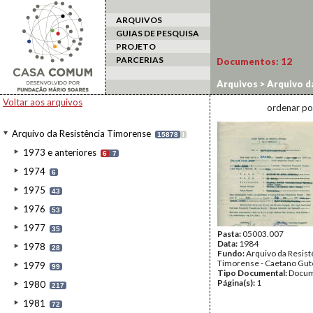
ARQUIVOS
GUIAS DE PESQUISA
PROJETO
PARCERIAS
Documentos:
12
Arquivos
>
Arquivo d
Voltar aos arquivos
ordenar po
Arquivo da Resistência Timorense
15878
I
1973 e anteriores
6
7
1974
6
1975
43
1976
53
1977
35
Pasta:
05003.007
Data:
1984
1978
28
Fundo:
Arquivo da Resist
Timorense - Caetano Gut
1979
99
Tipo Documental:
Docum
Página(s):
1
1980
217
1981
72