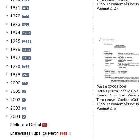
Tipo Documental:
Docum
1991
Página(s):
27
494
1992
705
1993
486
1994
1287
1995
1298
1996
1109
1997
1152
1998
721
1999
243
2000
13
Pasta:
05003.006
Data:
Quarta, 9 de Maio 
2001
7
Fundo:
Arquivo da Resist
2002
Timorense - Caetano Gut
1
Tipo Documental:
Docum
2003
Página(s):
6
2
2004
2
Biblioteca Digital
63
Entrevistas Tuba Rai Metin
154
I