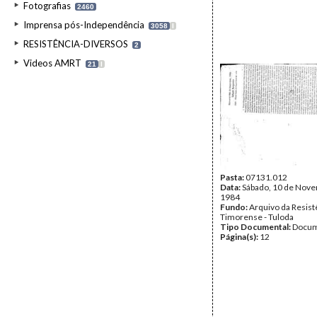
Fotografias
2460
Imprensa pós-Independência
3058
I
RESISTÊNCIA-DIVERSOS
2
Videos AMRT
21
I
Pasta:
07131.012
Data:
Sábado, 10 de Nov
1984
Fundo:
Arquivo da Resist
Timorense - Tuloda
Tipo Documental:
Docum
Página(s):
12