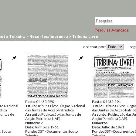
Pesquisa Avançada
uto Teixeira
>
Recortes/Imprensa
>
Tribuna Livre
ordenar por:
reg
Pasta:
04435.590
Pasta:
04435.591
gão Nacional
Título:
Tribuna Livre. Órgão Nacional
Título:
Tribuna Livre. Órgã
ótica
das Juntas de Acção Patriótica
das Juntas de Acção Patriót
Juntas de
Assunto:
Publicação das Juntas de
Assunto:
Publicação das J
Acção Patriótica (JAP).
Acção Patriótica (JAP).
Número:
2
Número:
3
Data:
Junho de 1961
Data:
Julho de 1961
 Souto
Fundo:
DST - Documentos Souto
Fundo:
DST - Documentos 
Teixeira
Teixeira