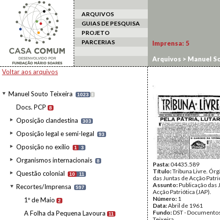
ARQUIVOS
GUIAS DE PESQUISA
PROJETO
PARCERIAS
Imprensa:
5
Arquivos
>
Manuel So
Voltar aos arquivos
Manuel Souto Teixeira
1023
I
Docs. PCP
8
Oposição clandestina
303
Oposição legal e semi-legal
93
Oposição no exílio
1
3
Organismos internacionais
8
Pasta:
04435.589
Título:
Tribuna Livre. Ór
Questão colonial
10
11
das Juntas de Acção Patri
Assunto:
Publicação das 
Recortes/Imprensa
597
Acção Patriótica (JAP).
Número:
1
1º de Maio
2
Data:
Abril de 1961
Fundo:
DST - Documentos
A Folha da Pequena Lavoura
11
Teixeira