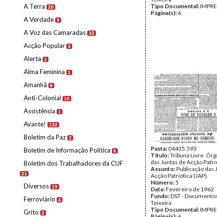
A Terra
Tipo Documental:
IMPR
20
Página(s):
6
A Verdade
9
A Voz das Camaradas
32
Acção Popular
3
Alerta
1
Alma Feminina
1
Amanhã
8
Anti-Colonial
10
Assistência
1
Avante!
132
Boletim da Paz
2
Pasta:
04435.593
Boletim de Informação Política
6
Título:
Tribuna Livre. Ór
das Juntas de Acção Patri
Boletim dos Trabalhadores da CUF
Assunto:
Publicação das 
21
Acção Patriótica (JAP).
Número:
5
Diversos
19
Data:
Fevereiro de 1962
Fundo:
DST - Documentos
Ferroviário
4
Teixeira
Tipo Documental:
IMPR
Grito
2
Página(s):
6