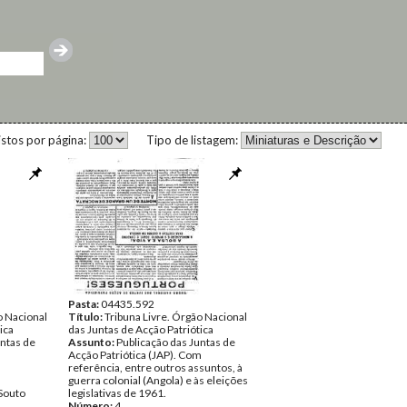
istos por página:
Tipo de listagem:
Pasta:
04435.592
o Nacional
Título:
Tribuna Livre. Órgão Nacional
ica
das Juntas de Acção Patriótica
untas de
Assunto:
Publicação das Juntas de
Acção Patriótica (JAP). Com
referência, entre outros assuntos, à
guerra colonial (Angola) e às eleições
Souto
legislativas de 1961.
Número:
4