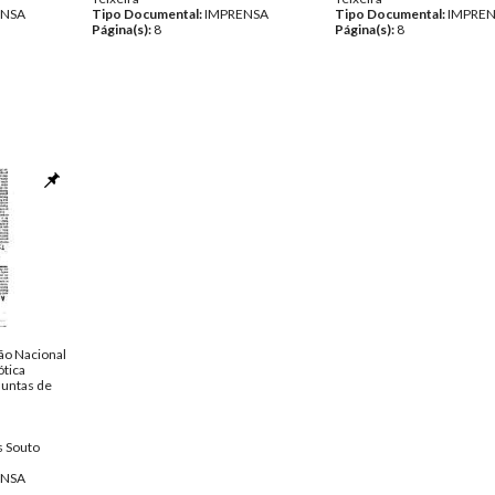
ENSA
Tipo Documental:
IMPRENSA
Tipo Documental:
IMPRE
Página(s):
8
Página(s):
8
gão Nacional
ótica
Juntas de
 Souto
ENSA