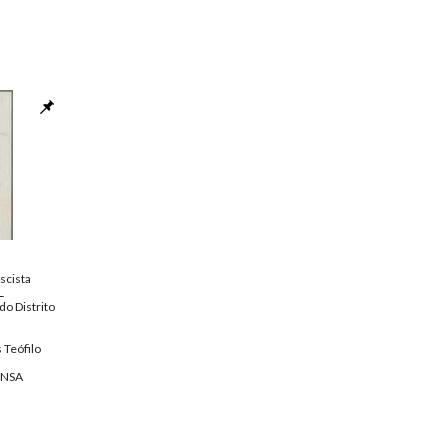
scista
L
do Distrito
 Teófilo
ENSA