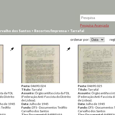
Pesquisa Avançada
arvalho dos Santos
>
Recortes/Imprensa
>
Tarrafal
ordenar por:
reg
Pasta:
04690.024
Pasta:
04690.025
Título:
Tarrafal
Título:
Tarrafal
sta da FDL
Assunto:
Órgão antifascista da FDL
Assunto:
Órgão antifascist
do Distrito
(Federação Anti-Fascista do Distrito
(Federação Anti-Fascista do
de Lisboa).
de Lisboa).
nho de 1945
Data:
Julho de 1945
Data:
Julho de 1945
 Teófilo
Fundo:
DTS - Documentos Teófilo
Fundo:
DTS - Documentos T
Carvalho dos Santos
Carvalho dos Santos
ENSA
Tipo Documental:
IMPRENSA
Tipo Documental:
IMPRE