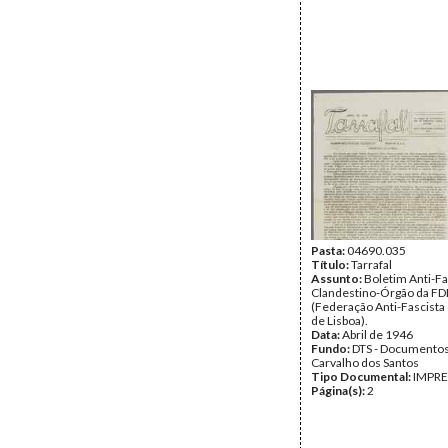
Pasta:
04690.035
Título:
Tarrafal
Assunto:
Boletim Anti-Fa
Clandestino-Órgão da FD
(Federação Anti-Fascista 
de Lisboa).
Data:
Abril de 1946
Fundo:
DTS - Documentos
Carvalho dos Santos
Tipo Documental:
IMPR
Página(s):
2