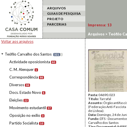
ARQUIVOS
GUIAS DE PESQUISA
PROJETO
PARCERIAS
Imprensa:
13
Arquivos
>
Teófilo C
Voltar aos arquivos
Teófilo Carvalho dos Santos
321
I
Actividade oposicionista
60
C. M. Alenquer
1
Correspondência
98
Diversos
38
Docs. Estado Novo
6
Pasta:
04690.023
Título:
Tarrafal
Eleições
22
Assunto:
Órgão antifasci
(Federação Anti-Fascista 
Movimento estudantil
37
de Lisboa).
Data:
Domingo, 24 de Ju
Oposição no exílio
3
Fundo:
DTS - Documentos
Carvalho dos Santos
Partido Socialista
10
Tipo Documental:
IMPR