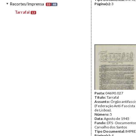
Recortes/Imprensa
Página(s):
3
33
46
Tarrafal
13
Pasta:
04690.027
Título:
Tarrafal
Assunto:
Órgão antifasci
(Federação Anti-Fascista 
de Lisboa).
Número:
5
Data:
Agosto de 1945
Fundo:
DTS - Documentos
Carvalho dos Santos
Tipo Documental:
IMPR
Página(s):
4