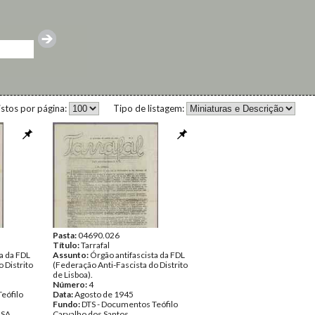
istos por página:
Tipo de listagem:
Pasta:
04690.026
Título:
Tarrafal
a da FDL
Assunto:
Órgão antifascista da FDL
 Distrito
(Federação Anti-Fascista do Distrito
de Lisboa).
Número:
4
eófilo
Data:
Agosto de 1945
Fundo:
DTS - Documentos Teófilo
NSA
Carvalho dos Santos