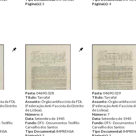
Página(s):
3
Página(s):
4
Pasta:
04690.028
Pasta:
04690.029
Título:
Tarrafal
Título:
Tarrafal
sta da FDL
Assunto:
Órgão antifascista da FDL
Assunto:
Órgão antifascist
do Distrito
(Federação Anti-Fascista do Distrito
(Federação Anti-Fascista do
de Lisboa).
de Lisboa).
Número:
6
Número:
7
Data:
Setembro de 1945
Data:
Setembro de 1945
 Teófilo
Fundo:
DTS - Documentos Teófilo
Fundo:
DTS - Documentos T
Carvalho dos Santos
Carvalho dos Santos
ENSA
Tipo Documental:
IMPRENSA
Tipo Documental:
IMPRE
Página(s):
3
Página(s):
3