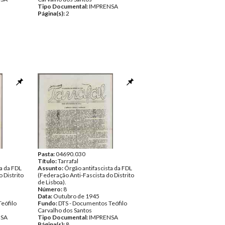
Tipo Documental:
IMPRENSA
Página(s):
2
Pasta:
04690.030
Título:
Tarrafal
a da FDL
Assunto:
Órgão antifascista da FDL
 Distrito
(Federação Anti-Fascista do Distrito
de Lisboa).
Número:
8
Data:
Outubro de 1945
eófilo
Fundo:
DTS - Documentos Teófilo
Carvalho dos Santos
NSA
Tipo Documental:
IMPRENSA
Página(s):
8