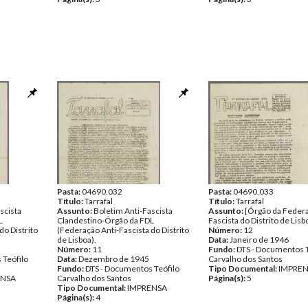
Pasta:
04690.032
Pasta:
04690.033
Título:
Tarrafal
Título:
Tarrafal
scista
Assunto:
Boletim Anti-Fascista
Assunto:
[Órgão da Federa
L
Clandestino-Órgão da FDL
Fascista do Distrito de Lisb
do Distrito
(Federação Anti-Fascista do Distrito
Número:
12
de Lisboa).
Data:
Janeiro de 1946
Número:
11
Fundo:
DTS - Documentos T
 Teófilo
Data:
Dezembro de 1945
Carvalho dos Santos
Fundo:
DTS - Documentos Teófilo
Tipo Documental:
IMPRE
ENSA
Carvalho dos Santos
Página(s):
5
Tipo Documental:
IMPRENSA
Página(s):
4