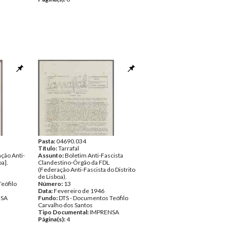
Pasta:
04690.034
Título:
Tarrafal
ção Anti-
Assunto:
Boletim Anti-Fascista
oa].
Clandestino-Órgão da FDL
(Federação Anti-Fascista do Distrito
de Lisboa).
eófilo
Número:
13
Data:
Fevereiro de 1946
NSA
Fundo:
DTS - Documentos Teófilo
Carvalho dos Santos
Tipo Documental:
IMPRENSA
Página(s):
4