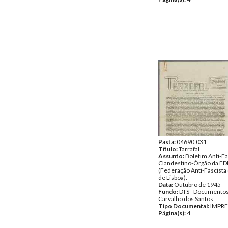
Pasta:
04690.031
Título:
Tarrafal
Assunto:
Boletim Anti-Fa
Clandestino-Órgão da FD
(Federação Anti-Fascista 
de Lisboa).
Data:
Outubro de 1945
Fundo:
DTS - Documentos
Carvalho dos Santos
Tipo Documental:
IMPR
Página(s):
4