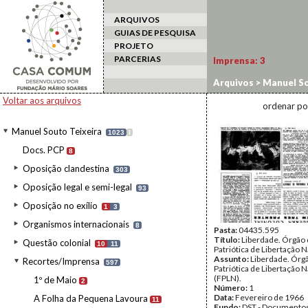
ARQUIVOS
GUIAS DE PESQUISA
PROJETO
PARCERIAS
Imprensa:
3
Arquivos
>
Manuel So
Voltar aos arquivos
ordenar po
Manuel Souto Teixeira
1023
I
Docs. PCP
8
Oposição clandestina
303
Oposição legal e semi-legal
93
Oposição no exílio
1
3
Organismos internacionais
8
Pasta:
04435.595
Título:
Liberdade. Órgão 
Questão colonial
10
11
Patriótica de Libertação 
Assunto:
Liberdade. Órg
Recortes/Imprensa
597
Patriótica de Libertação 
(FPLN).
1º de Maio
2
Número:
1
Data:
Fevereiro de 1966
A Folha da Pequena Lavoura
11
Fundo:
DST - Documentos