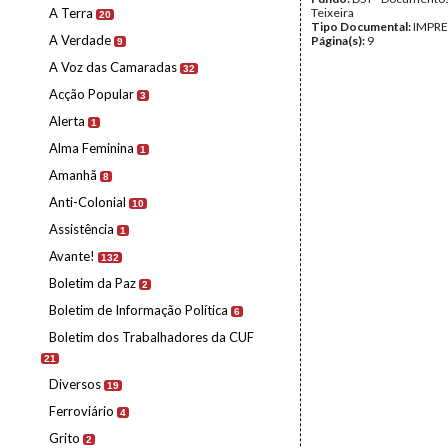
A Terra
Teixeira
20
Tipo Documental:
IMPR
A Verdade
Página(s):
9
9
A Voz das Camaradas
32
Acção Popular
3
Alerta
1
Alma Feminina
1
Amanhã
8
Anti-Colonial
10
Assistência
1
Avante!
132
Boletim da Paz
2
Boletim de Informação Política
6
Boletim dos Trabalhadores da CUF
21
Diversos
19
Ferroviário
4
Grito
2