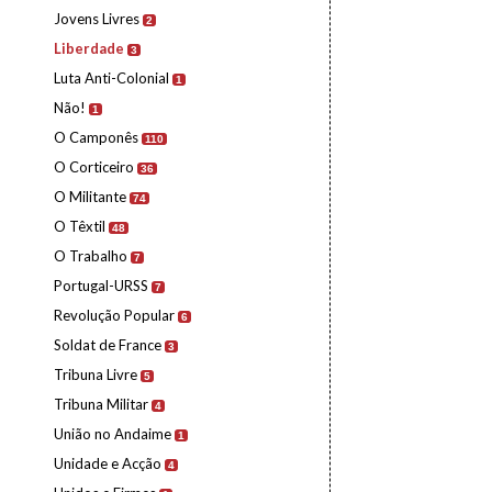
Jovens Livres
2
Liberdade
3
Luta Anti-Colonial
1
Não!
1
O Camponês
110
O Corticeiro
36
O Militante
74
O Têxtil
48
O Trabalho
7
Portugal-URSS
7
Revolução Popular
6
Soldat de France
3
Tribuna Livre
5
Tribuna Militar
4
União no Andaime
1
Unidade e Acção
4