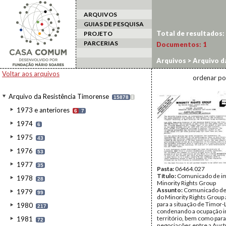
ARQUIVOS
GUIAS DE PESQUISA
Total de resultados:
PROJETO
PARCERIAS
Documentos:
1
Arquivos
>
Arquivo d
Voltar aos arquivos
ordenar po
Arquivo da Resistência Timorense
15878
I
1973 e anteriores
6
7
1974
6
1975
43
1976
53
1977
35
Pasta:
06464.027
Título:
Comunicado de i
1978
28
Minority Rights Group
Assunto:
Comunicado de
1979
99
do Minority Rights Group
para a situação de Timor-
1980
217
condenando a ocupação i
território, bem como para
1981
72
negociações entre a Austr