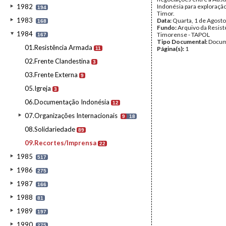
1982
Indonésia para exploraçã
194
Timor.
1983
Data:
Quarta, 1 de Agost
168
Fundo:
Arquivo da Resist
1984
Timorense - TAPOL
167
Tipo Documental:
Docum
01.Resistência Armada
Página(s):
1
11
02.Frente Clandestina
3
03.Frente Externa
9
05.Igreja
3
06.Documentação Indonésia
12
07.Organizações Internacionais
9
18
08.Solidariedade
89
09.Recortes/Imprensa
22
1985
517
1986
275
1987
166
1988
81
1989
197
1990
275