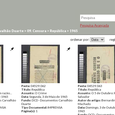
Pesquisa Avançada
valhão Duarte
>
09. Censura
>
República
>
1965
ordenar por:
reg
Pasta:
04529.062
Pasta:
04529.063
Título:
República
Título:
República
 razão...
Assunto:
O Crime
Assunto:
O 5 de Outubro:
de 1965
Data:
Segunda, 3 de Maio de 1965
Salvador
s Carvalhão
Fundo:
DCD - Documentos Carvalhão
Autor do artigo:
Bernardi
Duarte
Machado
ENSA
Tipo Documental:
IMPRENSA
Data:
Domingo, 3 de Outub
Página(s):
1
1965
Fundo:
DCD - Documentos 