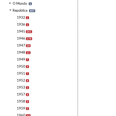
O Mundo
1
República
497
1932
1
1936
1
1945
201
1946
178
1947
28
1948
11
1949
7
1950
3
1951
7
1952
4
1953
1
1957
4
1958
3
1959
2
1960
13