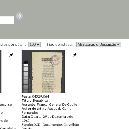
istos por página:
Tipo de listagem:
Pasta:
04529.064
Título:
República
 Recurso
Assunto:
França; General De Gaulle
Autor do artigo:
Vasco da Gama
no
Fernandes
Data:
Quarta, 29 de Dezembro de
ro de
1965
Fundo:
DCD - Documentos Carvalhão
Carvalhão
Duarte