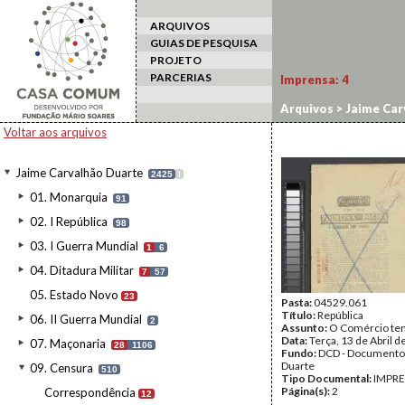
ARQUIVOS
GUIAS DE PESQUISA
PROJETO
PARCERIAS
Imprensa:
4
Arquivos
>
Jaime Car
Voltar aos arquivos
Jaime Carvalhão Duarte
2425
I
01. Monarquia
91
02. I República
98
03. I Guerra Mundial
1
6
04. Ditadura Militar
7
57
05. Estado Novo
23
Pasta:
04529.061
Título:
República
06. II Guerra Mundial
2
Assunto:
O Comércio tem
Data:
Terça, 13 de Abril 
07. Maçonaria
28
1106
Fundo:
DCD - Documento
Duarte
09. Censura
510
Tipo Documental:
IMPR
Página(s):
2
Correspondência
12