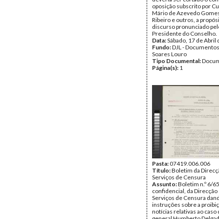
oposição subscrito por Cu
Mário de Azevedo Gomes
Ribeiro e outros, a propós
discurso pronunciado pel
Presidente do Conselho.
Data:
Sábado, 17 de Abril
Fundo:
DJL - Documentos
Soares Louro
Tipo Documental:
Docum
Página(s):
1
Pasta:
07419.006.006
Título:
Boletim da Direcç
Serviços de Censura
Assunto:
Boletim n.º 6/65
confidencial, da Direcção
Serviços de Censura dan
instruções sobre a proibi
notícias relativas ao caso
general Humberto Delgad