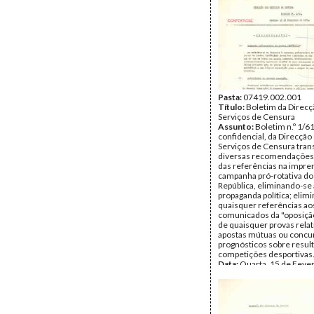
Pasta:
07419.002.001
Título:
Boletim da Direcç
Serviços de Censura
Assunto:
Boletim n.º 1/61
confidencial, da Direcção
Serviços de Censura tran
diversas recomendações:
das referências na impre
campanha pró-rotativa do 
República, eliminando-se
propaganda política; elim
quaisquer referências ao
comunicados da "oposição
de quaisquer provas relat
apostas mútuas ou concu
prognósticos sobre resul
competições desportivas
Data:
Quarta, 15 de Fever
1961
Fundo:
DJL - Documentos
Soares Louro
Tipo Documental:
Docum
Página(s):
1