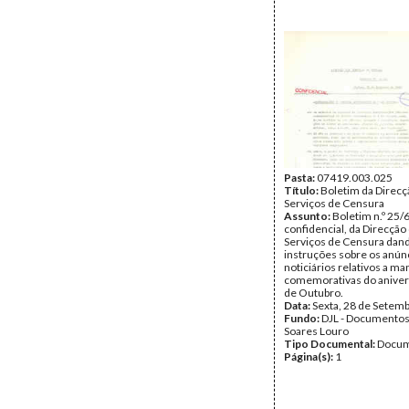
Pasta:
07419.003.025
Título:
Boletim da Direcç
Serviços de Censura
Assunto:
Boletim n.º 25/
confidencial, da Direcção
Serviços de Censura dan
instruções sobre os anún
noticiários relativos a m
comemorativas do aniver
de Outubro.
Data:
Sexta, 28 de Setem
Fundo:
DJL - Documentos
Soares Louro
Tipo Documental:
Docum
Página(s):
1