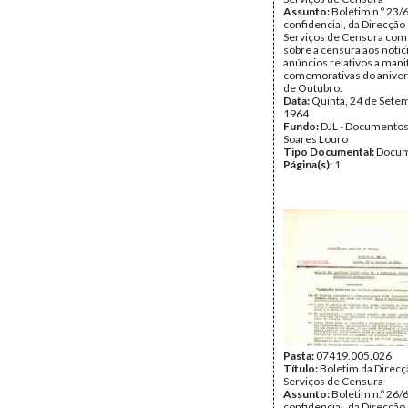
Assunto:
Boletim n.º 23/
confidencial, da Direcção
Serviços de Censura com
sobre a censura aos notic
anúncios relativos a man
comemorativas do aniver
de Outubro.
Data:
Quinta, 24 de Sete
1964
Fundo:
DJL - Documentos
Soares Louro
Tipo Documental:
Docum
Página(s):
1
Pasta:
07419.005.026
Título:
Boletim da Direcç
Serviços de Censura
Assunto:
Boletim n.º 26/
confidencial, da Direcção