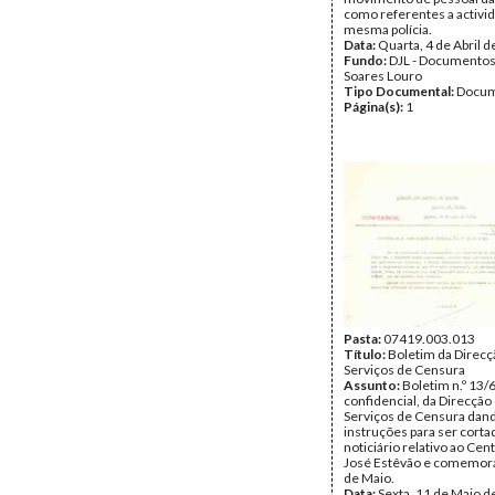
como referentes a activi
mesma polícia.
Data:
Quarta, 4 de Abril 
Fundo:
DJL - Documentos
Soares Louro
Tipo Documental:
Docum
Página(s):
1
Pasta:
07419.003.013
Título:
Boletim da Direcç
Serviços de Censura
Assunto:
Boletim n.º 13/
confidencial, da Direcção
Serviços de Censura dan
instruções para ser corta
noticiário relativo ao Cen
José Estêvão e comemor
de Maio.
Data:
Sexta, 11 de Maio d