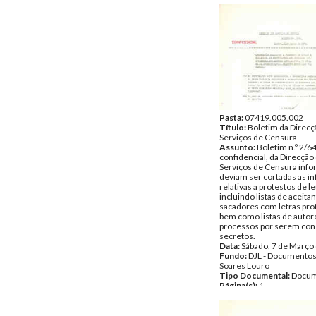
Pasta:
07419.005.002
Título:
Boletim da Direcç
Serviços de Censura
Assunto:
Boletim n.º 2/64
confidencial, da Direcção
Serviços de Censura inf
deviam ser cortadas as i
relativas a protestos de le
incluindo listas de aceita
sacadores com letras pro
bem como listas de autor
processos por serem con
secretos.
Data:
Sábado, 7 de Março
Fundo:
DJL - Documentos
Soares Louro
Tipo Documental:
Docum
Página(s):
1