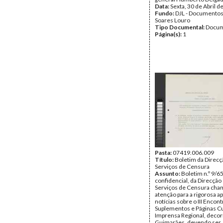
Data:
Sexta, 30 de Abril d
Fundo:
DJL - Documentos
Soares Louro
Tipo Documental:
Docum
Página(s):
1
Pasta:
07419.006.009
Título:
Boletim da Direcç
Serviços de Censura
Assunto:
Boletim n.º 9/65
confidencial, da Direcção
Serviços de Censura cha
atenção para a rigorosa a
notícias sobre o III Encon
Suplementos e Páginas Cu
Imprensa Regional, deco
Guimarães, devendo ser