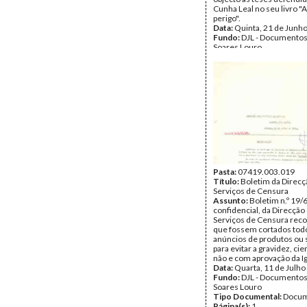
Cunha Leal no seu livro "
perigo".
Data:
Quinta, 21 de Junh
Fundo:
DJL - Documentos
Soares Louro
Tipo Documental:
Docum
Página(s):
1
Pasta:
07419.003.019
Título:
Boletim da Direcç
Serviços de Censura
Assunto:
Boletim n.º 19/
confidencial, da Direcção
Serviços de Censura re
que fossem cortados tod
anúncios de produtos ou
para evitar a gravidez, cie
não e com aprovação da Ig
Data:
Quarta, 11 de Julho
Fundo:
DJL - Documentos
Soares Louro
Tipo Documental:
Docum
Página(s):
1