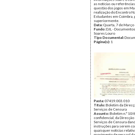
as notícias ou referência
questão dos jogos em Ma
realização do Encontro N
Estudantes em Coimbra, 
superiormente.
Data:
Quarta, 7 de Março
Fundo:
DJL - Documentos
Soares Louro
Tipo Documental:
Docum
Página(s):
1
Pasta:
07419.003.010
Título:
Boletim da Direcç
Serviços de Censura
Assunto:
Boletim n.º 10/
confidencial, da Direcção
Serviços de Censura dan
instruções para serem co
quaisquer notícias relativ
movimento de pessoal da