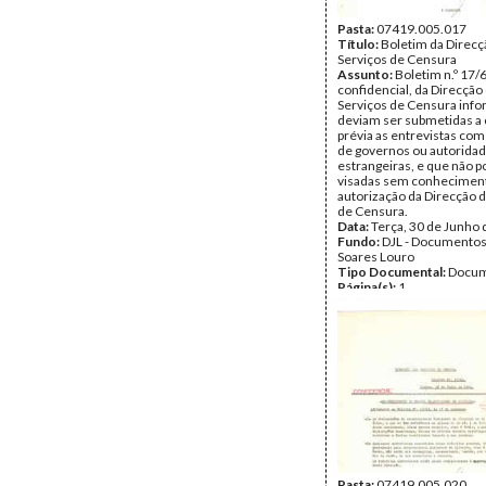
Pasta:
07419.005.017
Título:
Boletim da Direcç
Serviços de Censura
Assunto:
Boletim n.º 17/
confidencial, da Direcção
Serviços de Censura inf
deviam ser submetidas a
prévia as entrevistas c
de governos ou autorida
estrangeiras, e que não 
visadas sem conhecimen
autorização da Direcção 
de Censura.
Data:
Terça, 30 de Junho
Fundo:
DJL - Documentos
Soares Louro
Tipo Documental:
Docum
Página(s):
1
Pasta:
07419.005.020