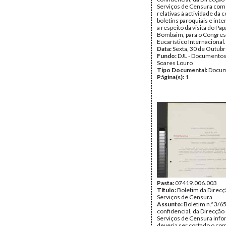
Serviços de Censura com
relativas à actividade da 
boletins paroquiais e inte
a respeito da visita do Pap
Bombaim, para o Congre
Eucarístico Internacional.
Data:
Sexta, 30 de Outub
Fundo:
DJL - Documentos
Soares Louro
Tipo Documental:
Docum
Página(s):
1
Pasta:
07419.006.003
Título:
Boletim da Direcç
Serviços de Censura
Assunto:
Boletim n.º 3/65
confidencial, da Direcção
Serviços de Censura inf
deveria ser cortado o co