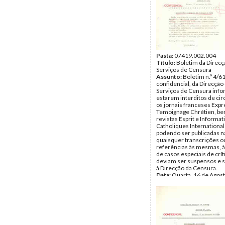
Pasta:
07419.002.004
Título:
Boletim da Direcç
Serviços de Censura
Assunto:
Boletim n.º 4/61
confidencial, da Direcção
Serviços de Censura inf
estarem interditos de circ
os jornais franceses Expr
Temoignage Chrétien, b
revistas Esprit e Informat
Catholiques International
podendo ser publicadas n
quaisquer transcrições o
referências às mesmas, 
de casos especiais de crít
deviam ser suspensos e 
à Direcção da Censura.
Data:
Quarta, 16 de Agos
Fundo:
DJL - Documentos
Soares Louro
Tipo Documental:
Docum
Página(s):
1