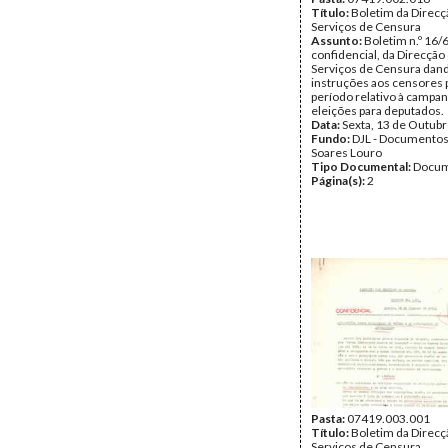
Título:
Boletim da Direcç
Serviços de Censura
Assunto:
Boletim n.º 16/
confidencial, da Direcção
Serviços de Censura dan
instruções aos censores 
período relativo à campa
eleições para deputados.
Data:
Sexta, 13 de Outub
Fundo:
DJL - Documentos
Soares Louro
Tipo Documental:
Docum
Página(s):
2
Pasta:
07419.003.001
Título:
Boletim da Direcç
Serviços de Censura