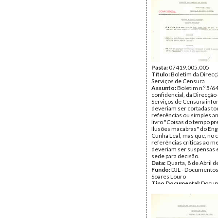
Pasta:
07419.005.005
Título:
Boletim da Direcç
Serviços de Censura
Assunto:
Boletim n.º 5/64
confidencial, da Direcção
Serviços de Censura inf
deveriam ser cortadas to
referências ou simples a
livro "Coisas do tempo pr
Ilusões macabras" do En
Cunha Leal, mas que, no 
referências críticas ao m
deveriam ser suspensas e
sede para decisão.
Data:
Quarta, 8 de Abril 
Fundo:
DJL - Documentos
Soares Louro
Tipo Documental:
Docum
Página(s):
1