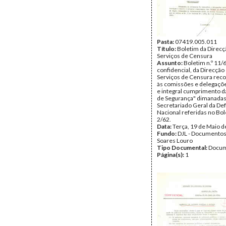
Pasta:
07419.005.011
Título:
Boletim da Direcç
Serviços de Censura
Assunto:
Boletim n.º 11/
confidencial, da Direcção
Serviços de Censura re
às comissões e delegaçõe
e integral cumprimento 
de Segurança" dimanadas
Secretariado Geral da De
Nacional referidas no Bol
2/62.
Data:
Terça, 19 de Maio 
Fundo:
DJL - Documentos
Soares Louro
Tipo Documental:
Docum
Página(s):
1