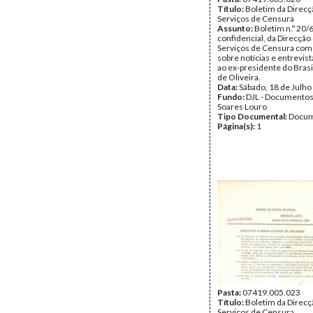
Título:
Boletim da Direcç
Serviços de Censura
Assunto:
Boletim n.º 20/
confidencial, da Direcção
Serviços de Censura com
sobre notícias e entrevist
ao ex-presidente do Bras
de Oliveira.
Data:
Sábado, 18 de Julho
Fundo:
DJL - Documentos
Soares Louro
Tipo Documental:
Docum
Página(s):
1
Pasta:
07419.005.023
Título:
Boletim da Direcç
Serviços de Censura