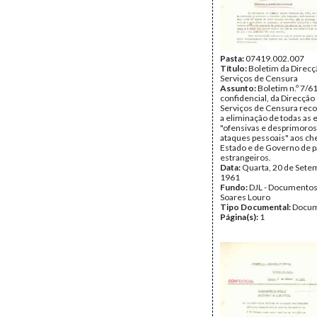
Pasta:
07419.002.007
Título:
Boletim da Direcç
Serviços de Censura
Assunto:
Boletim n.º 7/61
confidencial, da Direcção
Serviços de Censura re
a eliminação de todas as
"ofensivas e desprimoros
ataques pessoais" aos ch
Estado e de Governo de p
estrangeiros.
Data:
Quarta, 20 de Sete
1961
Fundo:
DJL - Documentos
Soares Louro
Tipo Documental:
Docum
Página(s):
1