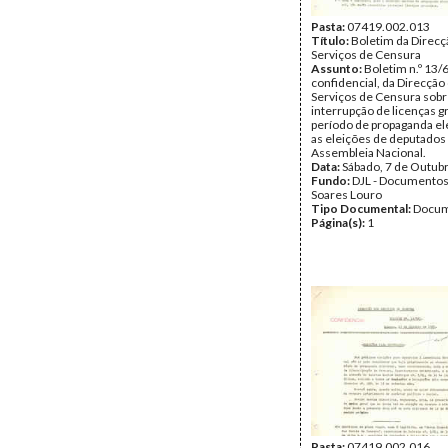
Pasta:
07419.002.013
Título:
Boletim da Direcç
Serviços de Censura
Assunto:
Boletim n.º 13/
confidencial, da Direcção
Serviços de Censura sobr
interrupção de licenças g
período de propaganda ele
as eleições de deputados
Assembleia Nacional.
Data:
Sábado, 7 de Outub
Fundo:
DJL - Documentos
Soares Louro
Tipo Documental:
Docum
Página(s):
1
Pasta:
07419.002.016