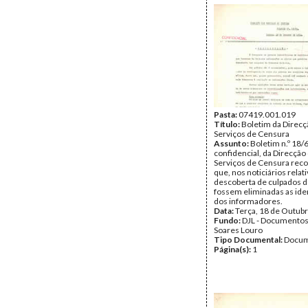
Pasta:
07419.001.019
Título:
Boletim da Direcç
Serviços de Censura
Assunto:
Boletim n.º 18/
confidencial, da Direcção
Serviços de Censura re
que, nos noticiários relati
descoberta de culpados de
fossem eliminadas as ide
dos informadores.
Data:
Terça, 18 de Outub
Fundo:
DJL - Documentos
Soares Louro
Tipo Documental:
Docum
Página(s):
1