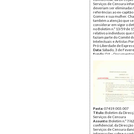
Serviços de Censura inf
deveriam ser eliminadas 
referências ao ex-capitão
Gomes e sua mulher. Ch
também a atenção que se
considerar em vigor o d
no Boletim n.º 13/59 de 
relativo a indivíduos que 
faziam parte do Comité d
Intelectuais e Artistas P
Pró-Liberdade de Express
Data:
Sábado, 3 de Fever
Fundo:
DJL - Documentos
Soares Louro
Tipo Documental:
Docum
Página(s):
1
Pasta:
07419.003.007
Título:
Boletim da Direcç
Serviços de Censura
Assunto:
Boletim n.º 7/62
confidencial, da Direcção
Serviços de Censura dan
informações sobre o cort