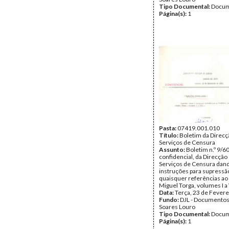
Tipo Documental:
Docum
Página(s):
1
Pasta:
07419.001.010
Título:
Boletim da Direcç
Serviços de Censura
Assunto:
Boletim n.º 9/60
confidencial, da Direcção
Serviços de Censura dan
instruções para supressã
quaisquer referências ao 
Miguel Torga, volumes I a V
Data:
Terça, 23 de Fevere
Fundo:
DJL - Documentos
Soares Louro
Tipo Documental:
Docum
Página(s):
1