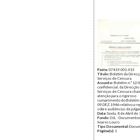
Pasta:
07419.001.013
Título:
Boletim da Direcç
Serviços de Censura
Assunto:
Boletim n.º 12/
confidencial, da Direcção
Serviços de Censura cha
atenção para o rigoroso
cumprimento do Boletim 
09.DEZ.1946 relativo a r
sobre audiências de julg
Data:
Sexta, 8 de Abril de
Fundo:
DJL - Documentos
Soares Louro
Tipo Documental:
Docum
Página(s):
1