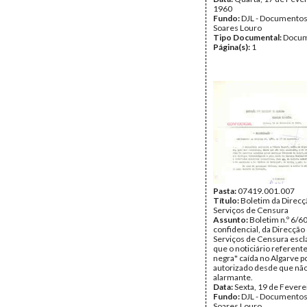
1960
Fundo:
DJL - Documentos
Soares Louro
Tipo Documental:
Docum
Página(s):
1
Pasta:
07419.001.007
Título:
Boletim da Direcç
Serviços de Censura
Assunto:
Boletim n.º 6/60
confidencial, da Direcção
Serviços de Censura esc
que o noticiário referente
negra" caída no Algarve p
autorizado desde que não
alarmante.
Data:
Sexta, 19 de Fevere
Fundo:
DJL - Documentos
Soares Louro