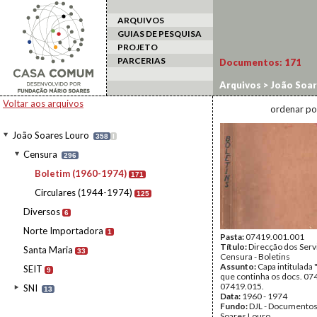
ARQUIVOS
GUIAS DE PESQUISA
PROJETO
PARCERIAS
Documentos:
171
Arquivos
>
João Soar
Voltar aos arquivos
ordenar po
João Soares Louro
358
I
Censura
296
Boletim (1960-1974)
171
Circulares (1944-1974)
125
Diversos
6
Norte Importadora
1
Pasta:
07419.001.001
Título:
Direcção dos Serv
Santa Maria
33
Censura - Boletins
Assunto:
Capa intitulada 
SEIT
9
que continha os docs. 07
07419.015.
SNI
13
Data:
1960 - 1974
Fundo:
DJL - Documentos
Soares Louro