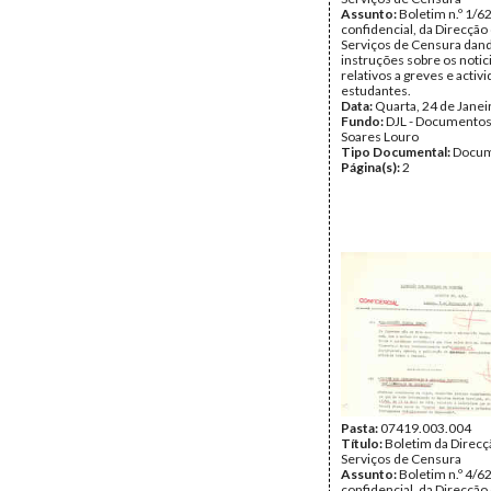
Assunto:
Boletim n.º 1/62
confidencial, da Direcção
Serviços de Censura dan
instruções sobre os notic
relativos a greves e activ
estudantes.
Data:
Quarta, 24 de Janei
Fundo:
DJL - Documentos
Soares Louro
Tipo Documental:
Docum
Página(s):
2
Pasta:
07419.003.004
Título:
Boletim da Direcç
Serviços de Censura
Assunto:
Boletim n.º 4/62
confidencial, da Direcção