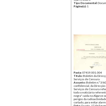
Tipo Documental:
Docum
Página(s):
1
Pasta:
07419.001.004
Título:
Boletim da Direcç
Serviços de Censura
Assunto:
Boletim n.º 3/60
confidencial, da Direcção
Serviços de Censura refe
todo o noticiário referent
negra" caída no Algarve o
perigos da radioactividad
cortado, para evitar alar
Data:
Quarta, 17 de Fever