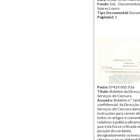
Fundo:
DJL - Documentos
Soares Louro
Tipo Documental:
Docum
Página(s):
1
Pasta:
07419.003.016
Título:
Boletim da Direcç
Serviços de Censura
Assunto:
Boletim n.º 16/
confidencial, da Direcção
Serviços de Censura dan
instruções para serem e
todos os artigos e comen
relativos à política ultra
que esta fosse criticada o
posição discordante,
designadamente se tives
objecto as teses defendid