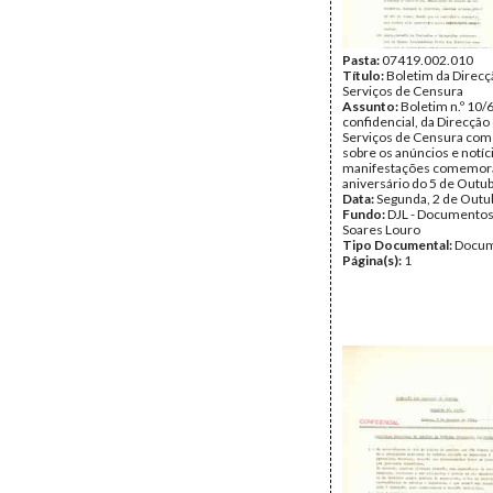
Pasta:
07419.002.010
Título:
Boletim da Direcç
Serviços de Censura
Assunto:
Boletim n.º 10/
confidencial, da Direcção
Serviços de Censura com
sobre os anúncios e notíc
manifestações comemora
aniversário do 5 de Outub
Data:
Segunda, 2 de Outu
Fundo:
DJL - Documentos
Soares Louro
Tipo Documental:
Docum
Página(s):
1