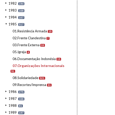
1982
194
1983
168
1984
167
1985
517
01.Resistência Armada
15
02.Frente Clandestina
7
03.Frente Externa
33
05.Igreja
4
06.Documentação Indonésia
15
07.Organizações Internacionais
91
08.Solidariedade
321
09.Recortes/Imprensa
31
1986
275
1987
166
1988
81
1989
197