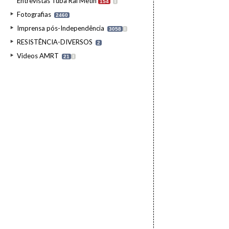
Entrevistas Tuba Rai Metin
154
I
Fotografias
2460
Imprensa pós-Independência
3058
I
RESISTÊNCIA-DIVERSOS
2
Videos AMRT
21
I