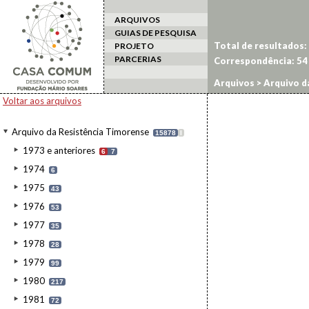
ARQUIVOS
GUIAS DE PESQUISA
Total de resultados:
PROJETO
PARCERIAS
Correspondência:
54
Arquivos
>
Arquivo d
Voltar aos arquivos
Arquivo da Resistência Timorense
15878
I
1973 e anteriores
6
7
1974
6
1975
43
1976
53
1977
35
1978
28
1979
99
1980
217
1981
72