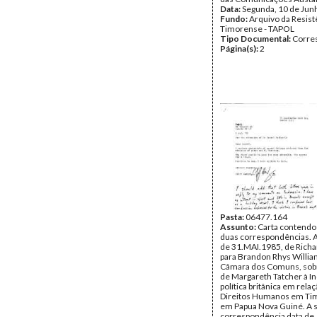
Data:
Segunda, 10 de Jun
Fundo:
Arquivo da Resist
Timorense - TAPOL
Tipo Documental:
Corre
Página(s):
2
Pasta:
06477.164
Assunto:
Carta contendo
duas correspondências. A
de 31.MAI.1985, de Rich
para Brandon Rhys Willia
Câmara dos Comuns, sobre
de Margareth Tatcher à In
política britânica em rela
Direitos Humanos em Tim
em Papua Nova Guiné. A 
correspondência data de