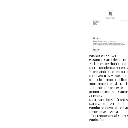
Pasta:
06477.134
Assunto:
Carta de um m
Parlamento Britânico ag
correspondência recebid
informando que entrou e
com Geoffrey Howe, de
o desejo de não se aplicar
morte na Indonésia. Dec
Nome de Timor-Leste.
Remetente:
Keith, Câma
Comuns
Destinatário:
Eric (Lord 
Data:
Quarta, 24 de Julho
Fundo:
Arquivo da Resist
Timorense - TAPOL
Tipo Documental:
Corre
Página(s):
1