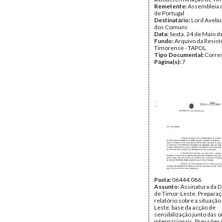
Remetente:
Assembleia d
de Portugal
Destinatário:
Lord Avebu
dos Comuns
Data:
Sexta, 24 de Maio d
Fundo:
Arquivo da Resist
Timorense - TAPOL
Tipo Documental:
Corre
Página(s):
7
Pasta:
06444.086
Assunto:
Assinatura da 
de Timor-Leste. Prepara
relatório sobre a situaçã
Leste, base da acção de
sensibilização junto das 
internacionais. Pressões 