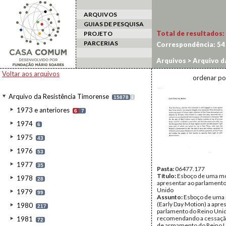
ARQUIVOS
GUIAS DE PESQUISA
Total de resultados:
PROJETO
PARCERIAS
Correspondência:
54
Arquivos
>
Arquivo d
Voltar aos arquivos
ordenar po
Arquivo da Resistência Timorense
15878
I
1973 e anteriores
6
7
1974
6
1975
43
1976
53
1977
35
Pasta:
06477.177
Título:
Esboço de uma m
1978
28
apresentar ao parlamento
Unido
1979
99
Assunto:
Esboço de uma
(Early Day Motion) a apre
1980
217
parlamento do Reino Uni
recomendando a cessaçã
1981
72
de armamento do Reino U