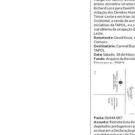
anexo, encontra-se uma c
Richard Luce para David K
violação dos Direitos H
Timor-Leste e em Irian Ja
Ocidental, a venda de ar
iniciativas da TAPOL, e a 
o problema da ocupação 
Leste.
Remetente:
David Knox,
Comuns
Destinatário:
Carmel Bud
TAPOL
Data:
Sábado, 18 de Maio
Fundo:
Arquivo da Resist
Timorense - TAPOL
Tipo Documental:
Corre
Página(s):
3
Pasta:
06444.087
Assunto:
Remete lista do
deputados portugueses 
assinaram a Declaração p
autodeterminação de Ti