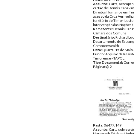
Assunto:
Carta, acompa
cartão de Dennis Canavan
Direitos Humanos em Tim
acesso da Cruz Vermelha
território de Timor-Leste 
intervenção das Nações 
Remetente:
Dennis Cana
Câmara dos Comuns
Destinatário:
Richard Luc
Departamento de Estrang
Commonwealth
Data:
Quarta, 15 de Maio
Fundo:
Arquivo da Resist
Timorense - TAPOL
Tipo Documental:
Corre
Página(s):
2
Pasta:
06477.149
Assunto:
Carta sobre a vi
Margareth Tatcher à Indo