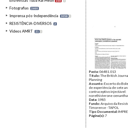
Entrevistas Tuba Rai Metin
154
I
Fotografias
2460
Imprensa pós-Independência
3058
I
RESISTÊNCIA-DIVERSOS
2
Videos AMRT
21
I
Pasta:
06481.013
Título:
The British Journa
Planning
Assunto:
Excerto do Bol
de experiência de sete a
contraceptivo injectável:
norethisterone oenantha
Data:
1985
Fundo:
Arquivo da Resist
Timorense - TAPOL
Tipo Documental:
IMPR
Página(s):
7