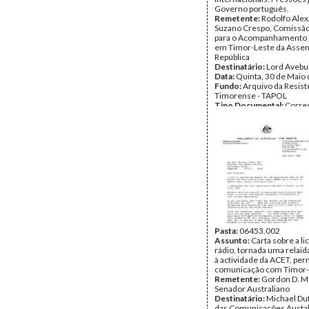
Governo português.
Remetente:
Rodolfo Ale
Suzano Crespo, Comissão
para o Acompanhamento d
em Timor-Leste da Assem
República
Destinatário:
Lord Avebu
Data:
Quinta, 30 de Maio
Fundo:
Arquivo da Resist
Timorense - TAPOL
Tipo Documental:
Corre
Página(s):
12
Pasta:
06453.002
Assunto:
Carta sobre a li
rádio, tornada uma relai
à actividade da ACET, per
comunicação com Timor-
Remetente:
Gordon D. M
Senador Australiano
Destinatário:
Michael Duf
das Comunicações Austa