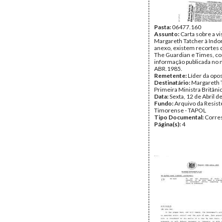
Pasta:
06477.160
Assunto:
Carta sobre a vi
Margareth Tatcher à Indo
anexo, existem recortes 
The Guardian e Times, c
informação publicada no
ABR.1985.
Remetente:
Líder da opo
Destinatário:
Margareth 
Primeira Ministra Britâni
Data:
Sexta, 12 de Abril d
Fundo:
Arquivo da Resist
Timorense - TAPOL
Tipo Documental:
Corre
Página(s):
4