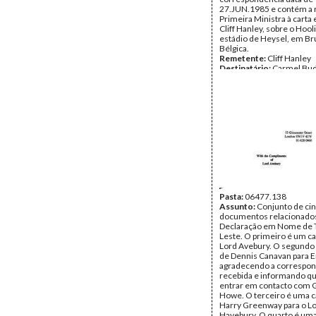
27.JUN.1985 e contém a 
Primeira Ministra à carta
Cliff Hanley, sobre o Hoo
estádio de Heysel, em Br
Bélgica.
Remetente:
Cliff Hanley
Destinatário:
Carmel Bud
TAPOL
Data:
Segunda, 1 de Julh
Fundo:
Arquivo da Resist
Timorense - TAPOL
Tipo Documental:
Corre
Página(s):
4
Pasta:
06477.138
Assunto:
Conjunto de ci
documentos relacionado
Declaração em Nome de 
Leste. O primeiro é um ca
Lord Avebury. O segundo 
de Dennis Canavan para Er
agradecendo a correspo
recebida e informando q
entrar em contacto com 
Howe. O terceiro é uma c
Harry Greenway para o L
Havebury. O quarto é uma