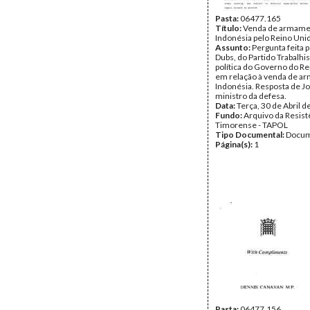
Pasta:
06477.165
Título:
Venda de armame
Indonésia pelo Reino Uni
Assunto:
Pergunta feita p
Dubs, do Partido Trabalhis
política do Governo do R
em relação à venda de ar
Indonésia. Resposta de J
ministro da defesa.
Data:
Terça, 30 de Abril 
Fundo:
Arquivo da Resist
Timorense - TAPOL
Tipo Documental:
Docum
Página(s):
1
Pasta:
06477.156