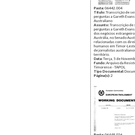
Pasta:
06442.004
Título:
Transcrição de se
perguntas a Gareth Evans
Australiano
Assunto:
Transcrição de
perguntas a Gareth Evans
dos negócios estrangeiro
Austrália, no Senado Aust
relacionadas com os dire
humanos em Timor-Leste
de jornalistas australian
território.
Data:
Terça, 5 de Novemb
Fundo:
Arquivo da Resist
Timorense - TAPOL
Tipo Documental:
Docum
Página(s):
2
Pasta:
06448.026