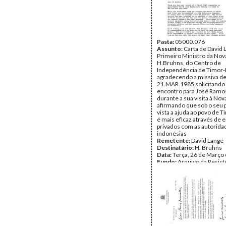
Pasta:
05000.076
Assunto:
Carta de David 
Primeiro Ministro da Nova
H.Bruhns, do Centro de
Independência de Timor-
agradecendo a missiva d
21.MAR.1985 solicitand
encontro para José Ramo
durante a sua visita à Nov
afirmando que sob o seu 
vista a ajuda ao povo de 
é mais eficaz através de 
privados com as autorida
indonésias
Remetente:
David Lange
Destinatário:
H. Bruhns
Data:
Terça, 26 de Março
Fundo:
Arquivo da Resist
Timorense - Ramos-Hort
Tipo Documental:
Corre
Página(s):
1