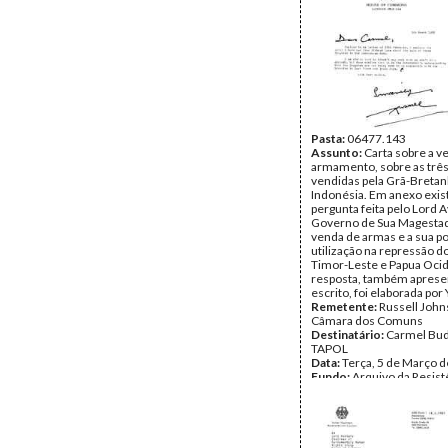
Pasta:
06477.143
Assunto:
Carta sobre a v
armamento, sobre as três
vendidas pela Grã-Bretan
Indonésia. Em anexo exi
pergunta feita pelo Lord 
Governo de Sua Magestad
venda de armas e a sua po
utilização na repressão d
Timor-Leste e Papua Ocid
resposta, também aprese
escrito, foi elaborada por
Remetente:
Russell John
Câmara dos Comuns
Destinatário:
Carmel Bud
TAPOL
Data:
Terça, 5 de Março 
Fundo:
Arquivo da Resist
Timorense - TAPOL
Tipo Documental:
Corre
Página(s):
2