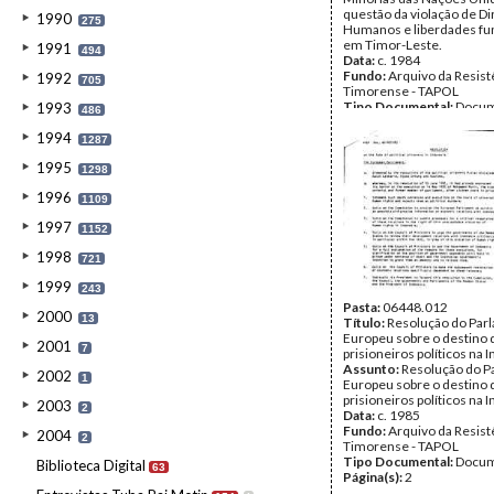
questão da violação de Di
1990
275
Humanos e liberdades f
em Timor-Leste.
1991
494
Data:
c. 1984
Fundo:
Arquivo da Resist
1992
705
Timorense - TAPOL
Tipo Documental:
Docum
1993
486
Página(s):
1
1994
1287
1995
1298
1996
1109
1997
1152
1998
721
1999
243
Pasta:
06448.012
2000
13
Título:
Resolução do Par
Europeu sobre o destino 
2001
7
prisioneiros políticos na 
Assunto:
Resolução do P
2002
1
Europeu sobre o destino 
prisioneiros políticos na 
2003
2
Data:
c. 1985
Fundo:
Arquivo da Resist
2004
2
Timorense - TAPOL
Tipo Documental:
Docum
Biblioteca Digital
63
Página(s):
2