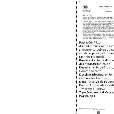
Pasta:
06477.144
Assunto:
Carta sobre a v
armamento, sobre as três
vendidas pela Grã-Bretan
Marinha Indonésia.
Remetente:
Richard Luce
de Estado Britânico, do
Departamento de Estrang
Commonwealth
Destinatário:
Russell Joh
Câmara dos Comuns
Data:
Terça, 26 de Fevere
Fundo:
Arquivo da Resist
Timorense - TAPOL
Tipo Documental:
Corre
Página(s):
1