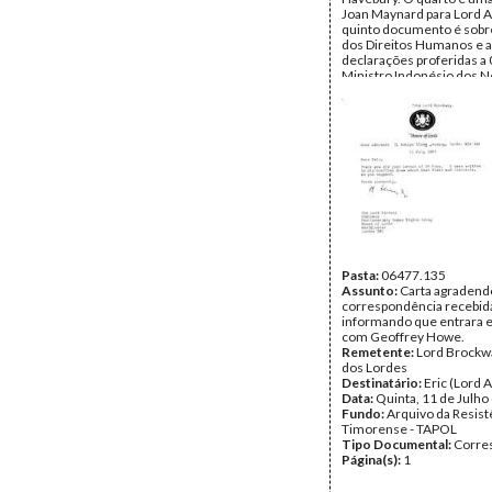
Joan Maynard para Lord A
quinto documento é sobre
dos Direitos Humanos e 
declarações proferidas a
Ministro Indonésio dos 
Estrangeiros, Mochtar.
Remetente:
Dennis Cana
Câmara dos Comuns
Destinatário:
Eric (Lord 
Data:
Segunda, 8 de Julh
Fundo:
Arquivo da Resist
Timorense - TAPOL
Tipo Documental:
Corre
Página(s):
5
Pasta:
06477.135
Assunto:
Carta agradend
correspondência recebid
informando que entrara 
com Geoffrey Howe.
Remetente:
Lord Brockw
dos Lordes
Destinatário:
Eric (Lord 
Data:
Quinta, 11 de Julho
Fundo:
Arquivo da Resist
Timorense - TAPOL
Tipo Documental:
Corre
Página(s):
1