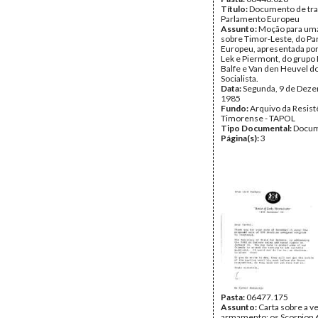
Título:
Documento de tra
Parlamento Europeu
Assunto:
Moção para uma
sobre Timor-Leste, do P
Europeu, apresentada por
Lek e Piermont, do grupo
Balfe e Van den Heuvel d
Socialista.
Data:
Segunda, 9 de Dez
1985
Fundo:
Arquivo da Resist
Timorense - TAPOL
Tipo Documental:
Docum
Página(s):
3
Pasta:
06477.175
Assunto:
Carta sobre a v
armamento: os Scorpion 