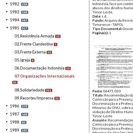
1982
Indonésia, face aos cont
194
abusos dos direitos hum
1983
Timor-Leste.
168
Data:
s.d.
1984
Fundo:
Arquivo da Resist
167
Timorense - TAPOL
1985
Tipo Documental:
Docum
517
Página(s):
1
01.Resistência Armada
15
02.Frente Clandestina
7
03.Frente Externa
33
05.Igreja
4
06.Documentação Indonésia
15
07.Organizações Internacionais
91
08.Solidariedade
321
Pasta:
06475.020
Título:
Recomendação da
09.Recortes/Imprensa
31
Comissão para a Prevenç
Discriminação e a Protec
1986
275
Minorias da ONU, sobre a
violação de Direitos Hu
1987
166
Timor-Leste
Assunto:
Recomendação 
1988
81
Comissão para a Prevenç
Discriminação e a Protec
1989
197
Minorias das Nações Unid