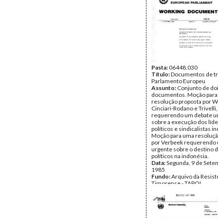
Pasta:
06448.030
Título:
Documentos de tr
Parlamento Europeu
Assunto:
Conjunto de do
documentos. Moção par
resolução proposta por W
Cinciari-Rodano e Trivelli,
requerendo um debate u
sobre a execução dos líd
políticos e sindicalistas i
Moção para uma resoluçã
por Verbeek requerendo
urgente sobre o destino 
políticos na indonésia.
Data:
Segunda, 9 de Sete
1985
Fundo:
Arquivo da Resist
Timorense - TAPOL
Tipo Documental:
Docum
Página(s):
8