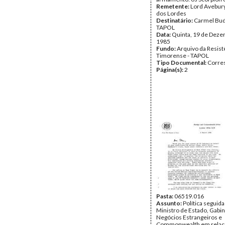
Remetente:
Lord Avebur
dos Lordes
Destinatário:
Carmel Bud
TAPOL
Data:
Quinta, 19 de Deze
1985
Fundo:
Arquivo da Resist
Timorense - TAPOL
Tipo Documental:
Corre
Página(s):
2
Pasta:
06519.016
Assunto:
Política seguida
Ministro de Estado, Gabi
Negócios Estrangeiros e
Commonwealth em relaçã