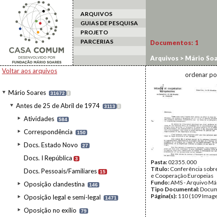
ARQUIVOS
GUIAS DE PESQUISA
PROJETO
PARCERIAS
Documentos:
1
Arquivos
>
Mário Soa
Coop. Europeias
Voltar aos arquivos
ordenar po
Mário Soares
31672
I
Antes de 25 de Abril de 1974
3113
I
Atividades
584
Correspondência
150
Docs. Estado Novo
27
Docs. I República
3
Pasta:
02355.000
Título:
Conferência sobr
Docs. Pessoais/Familiares
15
e Cooperação Europeias
Fundo:
AMS - Arquivo Má
Oposição clandestina
146
Tipo Documental:
Docum
Página(s):
110 (109 Image
Oposição legal e semi-legal
1471
Oposição no exílio
79