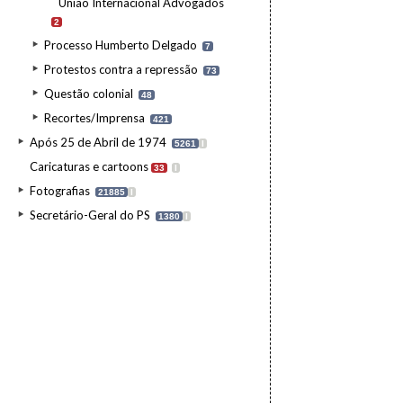
União Internacional Advogados
2
Processo Humberto Delgado
7
Protestos contra a repressão
73
Questão colonial
48
Recortes/Imprensa
421
Após 25 de Abril de 1974
5261
I
Caricaturas e cartoons
33
I
Fotografias
21885
I
Secretário-Geral do PS
1380
I