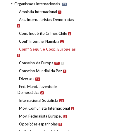
Organismos Internacionais
89
Amnistia Internacional
3
Ass. Intern. Juristas Democratas
1
Com. Inquérito Crimes Chile
1
Confª Intern. s/ Namíbia
1
Confª Segur. e Coop. Europeias
1
Conselho da Europa
21
I
Conselho Mundial da Paz
1
Diversos
12
Fed. Mund. Juventude
Democrática
2
Internacional Socialista
35
Mov. Comunista Internacional
2
Mov. Federalista Europeu
2
Oposições espanholas
5