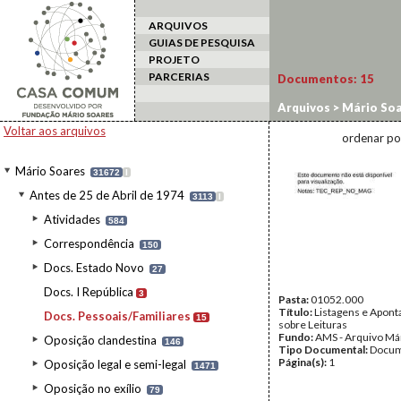
ARQUIVOS
GUIAS DE PESQUISA
PROJETO
PARCERIAS
Documentos:
15
Arquivos
>
Mário Soa
Voltar aos arquivos
ordenar po
Mário Soares
31672
I
Antes de 25 de Abril de 1974
3113
I
Atividades
584
Correspondência
150
Docs. Estado Novo
27
Docs. I República
3
Pasta:
01052.000
Título:
Listagens e Apon
Docs. Pessoais/Familiares
15
sobre Leituras
Fundo:
AMS - Arquivo Má
Oposição clandestina
146
Tipo Documental:
Docum
Página(s):
1
Oposição legal e semi-legal
1471
Oposição no exílio
79