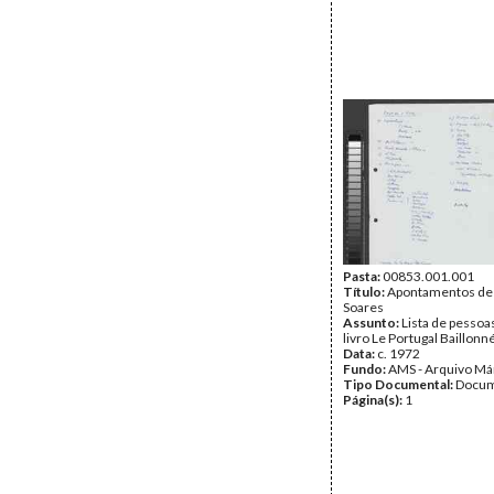
Pasta:
00853.001.001
Título:
Apontamentos de
Soares
Assunto:
Lista de pessoas
livro Le Portugal Baillonné
Data:
c. 1972
Fundo:
AMS - Arquivo Má
Tipo Documental:
Docum
Página(s):
1