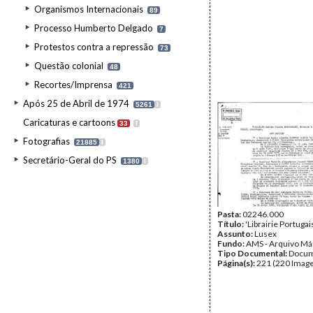
Organismos Internacionais
89
Processo Humberto Delgado
7
Protestos contra a repressão
73
Questão colonial
48
Recortes/Imprensa
421
Após 25 de Abril de 1974
5261
I
Caricaturas e cartoons
33
I
Fotografias
21885
I
Secretário-Geral do PS
1380
I
Pasta:
02246.000
Título:
'Librairie Portugai
Assunto:
Lusex
Fundo:
AMS - Arquivo Má
Tipo Documental:
Docum
Página(s):
221 (220 Image