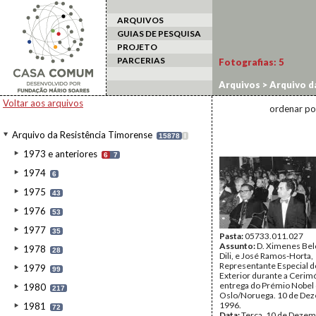
ARQUIVOS
GUIAS DE PESQUISA
PROJETO
PARCERIAS
Fotografias:
5
Arquivos
>
Arquivo d
Voltar aos arquivos
ordenar po
Arquivo da Resistência Timorense
15878
I
1973 e anteriores
6
7
1974
6
1975
43
1976
53
1977
35
Pasta:
05733.011.027
Assunto:
D. Ximenes Belo
1978
28
Dili, e José Ramos-Horta,
Representante Especial 
1979
99
Exterior durante a Cerim
entrega do Prémio Nobel
1980
217
Oslo/Noruega. 10 de De
1996.
1981
72
Data:
Terça, 10 de Dezem