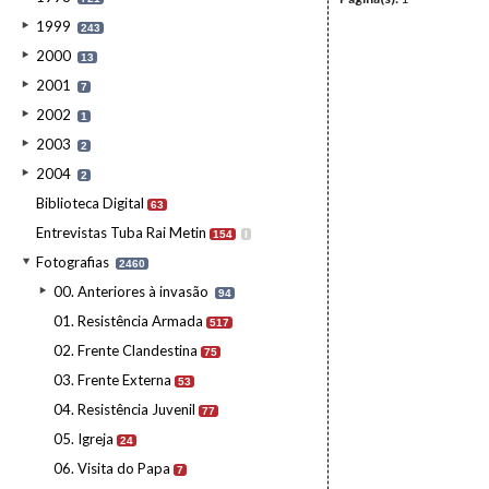
1999
243
2000
13
2001
7
2002
1
2003
2
2004
2
Biblioteca Digital
63
Entrevistas Tuba Rai Metin
154
I
Fotografias
2460
00. Anteriores à invasão
94
01. Resistência Armada
517
02. Frente Clandestina
75
03. Frente Externa
53
04. Resistência Juvenil
77
05. Igreja
24
06. Visita do Papa
7