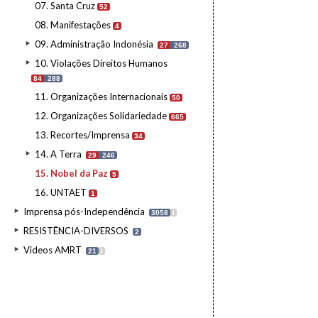
07. Santa Cruz
52
08. Manifestações
4
09. Administração Indonésia
27
268
10. Violações Direitos Humanos
84
288
11. Organizações Internacionais
50
12. Organizações Solidariedade
665
13. Recortes/Imprensa
34
14. A Terra
29
246
15. Nobel da Paz
5
16. UNTAET
1
Imprensa pós-Independência
3058
I
RESISTÊNCIA-DIVERSOS
2
Videos AMRT
21
I