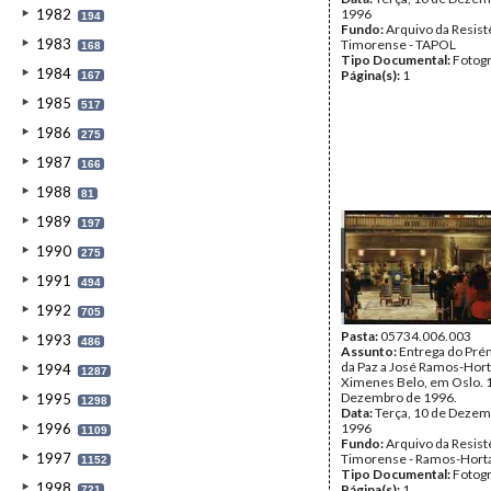
1982
1996
194
Fundo:
Arquivo da Resist
1983
Timorense - TAPOL
168
Tipo Documental:
Fotogr
1984
Página(s):
1
167
1985
517
1986
275
1987
166
1988
81
1989
197
1990
275
1991
494
1992
705
Pasta:
05734.006.003
1993
486
Assunto:
Entrega do Pré
da Paz a José Ramos-Horta
1994
1287
Ximenes Belo, em Oslo. 
Dezembro de 1996.
1995
1298
Data:
Terça, 10 de Dezem
1996
1996
1109
Fundo:
Arquivo da Resist
1997
Timorense - Ramos-Hort
1152
Tipo Documental:
Fotogr
1998
Página(s):
1
721