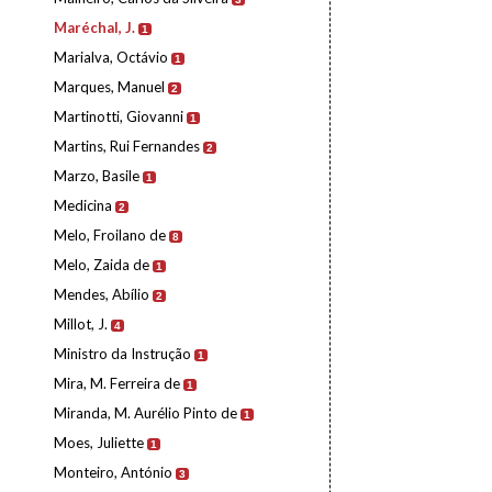
Maréchal, J.
1
Marialva, Octávio
1
Marques, Manuel
2
Martinotti, Giovanni
1
Martins, Rui Fernandes
2
Marzo, Basile
1
Medicina
2
Melo, Froilano de
8
Melo, Zaida de
1
Mendes, Abílio
2
Millot, J.
4
Ministro da Instrução
1
Mira, M. Ferreira de
1
Miranda, M. Aurélio Pinto de
1
Moes, Juliette
1
Monteiro, António
3