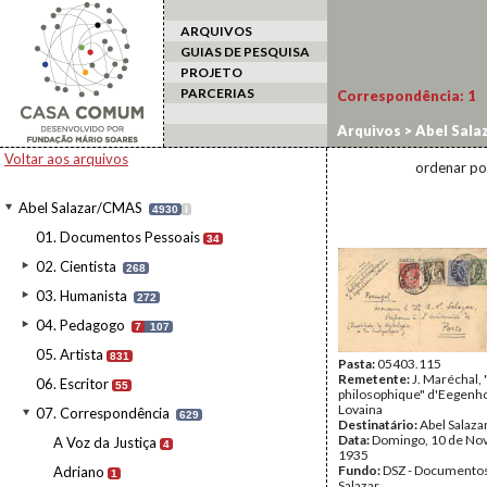
ARQUIVOS
GUIAS DE PESQUISA
PROJETO
PARCERIAS
Correspondência:
1
Arquivos
>
Abel Sala
Voltar aos arquivos
ordenar po
Abel Salazar/CMAS
4930
I
01. Documentos Pessoais
34
02. Cientista
268
03. Humanista
272
04. Pedagogo
7
107
05. Artista
831
Pasta:
05403.115
Remetente:
J. Maréchal,
06. Escritor
55
philosophique" d'Eegenh
Lovaina
07. Correspondência
629
Destinatário:
Abel Salaza
Data:
Domingo, 10 de No
A Voz da Justiça
4
1935
Fundo:
DSZ - Documentos
Adriano
1
Salazar