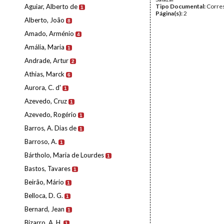
Aguiar, Alberto de
Tipo Documental:
Corre
1
Página(s):
2
Alberto, João
8
Amado, Arménio
4
Amália, Maria
1
Andrade, Artur
2
Athias, Marck
6
Aurora, C. d'
1
Azevedo, Cruz
1
Azevedo, Rogério
1
Barros, A. Dias de
1
Barroso, A.
1
Bártholo, Maria de Lourdes
1
Bastos, Tavares
1
Beirão, Mário
1
Belloca, D. G.
1
Bernard, Jean
1
Bizarro, A. H.
1