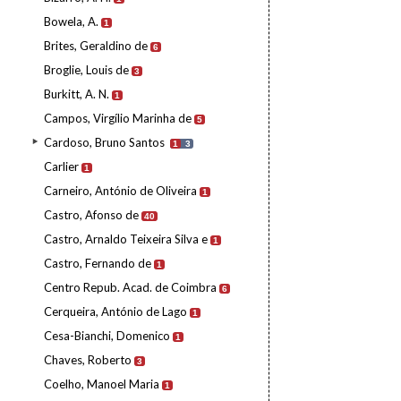
Bowela, A.
1
Brites, Geraldino de
6
Broglie, Louis de
3
Burkitt, A. N.
1
Campos, Virgílio Marinha de
5
Cardoso, Bruno Santos
1
3
Carlier
1
Carneiro, António de Oliveira
1
Castro, Afonso de
40
Castro, Arnaldo Teixeira Silva e
1
Castro, Fernando de
1
Centro Repub. Acad. de Coimbra
6
Cerqueira, António de Lago
1
Cesa-Bianchi, Domenico
1
Chaves, Roberto
3
Coelho, Manoel Maria
1