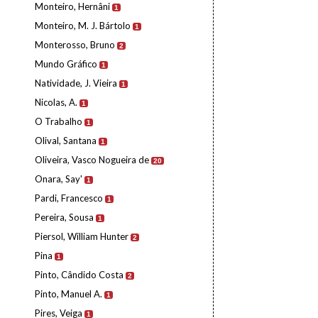
Monteiro, Hernâni
1
Monteiro, M. J. Bártolo
1
Monterosso, Bruno
2
Mundo Gráfico
1
Natividade, J. Vieira
1
Nicolas, A.
1
O Trabalho
1
Olival, Santana
1
Oliveira, Vasco Nogueira de
20
Onara, Say'
1
Pardi, Francesco
1
Pereira, Sousa
1
Piersol, William Hunter
2
Pina
1
Pinto, Cândido Costa
2
Pinto, Manuel A.
1
Pires, Veiga
1