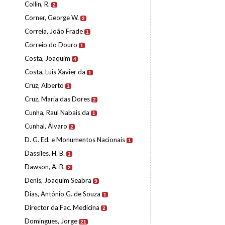
Collin, R.
2
Corner, George W.
2
Correia, João Frade
1
Correio do Douro
1
Costa, Joaquim
4
Costa, Luis Xavier da
1
Cruz, Alberto
1
Cruz, Maria das Dores
2
Cunha, Raul Nabais da
1
Cunhal, Álvaro
2
D. G. Ed. e Monumentos Nacionais
1
Dassiles, H. B.
1
Dawson, A. B.
2
Denis, Joaquim Seabra
9
Dias, António G. de Souza
1
Director da Fac. Medicina
2
Domingues, Jorge
21