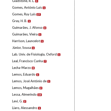
Gladstone, R. L.
1
Gomes, António Luís
1
Gomes, Ruy Luís
27
Gray, H. B.
1
Guimarães, J. Afonso
4
Guimarães, Vieira
1
Harrison, Launcelot
1
Júnior, Sousa
1
Lab. Univ. de Fisiologia, Oxford
1
Leal, Francisco Cunha
7
Lecha-Marzo
8
Lemos, Eduardo
1
Lemos, José António de
1
Lemos, Magalhães
2
Lessa, Almerindo
10
Levi, G.
2
Liaro, Alessandro
1