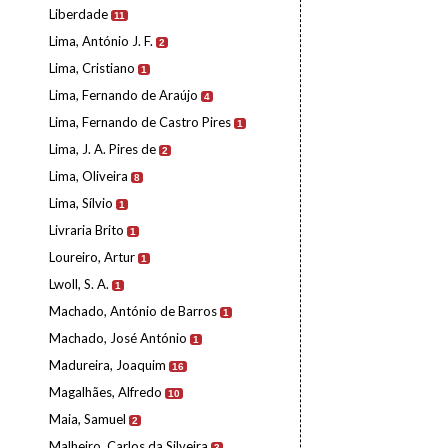
Liberdade
11
Lima, António J. F.
2
Lima, Cristiano
1
Lima, Fernando de Araújo
4
Lima, Fernando de Castro Pires
1
Lima, J. A. Pires de
2
Lima, Oliveira
8
Lima, Sílvio
1
Livraria Brito
1
Loureiro, Artur
1
Lwoll, S. A.
1
Machado, António de Barros
1
Machado, José António
1
Madureira, Joaquim
16
Magalhães, Alfredo
10
Maia, Samuel
2
Malheiro, Carlos da Silveira
3