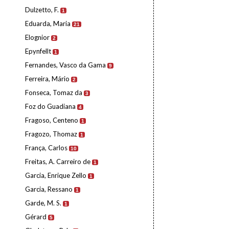
Dulzetto, F.
1
Eduarda, Maria
21
Elognior
2
Epynfellt
1
Fernandes, Vasco da Gama
9
Ferreira, Mário
2
Fonseca, Tomaz da
3
Foz do Guadiana
4
Fragoso, Centeno
1
Fragozo, Thomaz
1
França, Carlos
10
Freitas, A. Carreiro de
1
Garcia, Enrique Zello
1
Garcia, Ressano
1
Garde, M. S.
1
Gérard
5