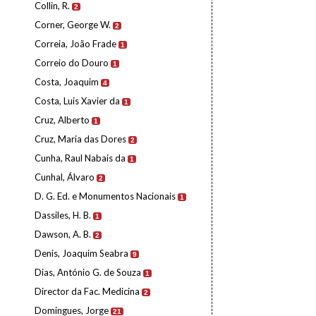
Collin, R.
2
Corner, George W.
2
Correia, João Frade
1
Correio do Douro
1
Costa, Joaquim
4
Costa, Luis Xavier da
1
Cruz, Alberto
1
Cruz, Maria das Dores
2
Cunha, Raul Nabais da
1
Cunhal, Álvaro
2
D. G. Ed. e Monumentos Nacionais
1
Dassiles, H. B.
1
Dawson, A. B.
2
Denis, Joaquim Seabra
9
Dias, António G. de Souza
1
Director da Fac. Medicina
2
Domingues, Jorge
21