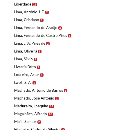
Liberdade
11
Lima, António J. F.
2
Lima, Cristiano
1
Lima, Fernando de Araújo
4
Lima, Fernando de Castro Pires
1
Lima, J. A. Pires de
2
Lima, Oliveira
8
Lima, Sílvio
1
Livraria Brito
1
Loureiro, Artur
1
Lwoll, S. A.
1
Machado, António de Barros
1
Machado, José António
1
Madureira, Joaquim
16
Magalhães, Alfredo
10
Maia, Samuel
2
Malheiro, Carlos da Silveira
3