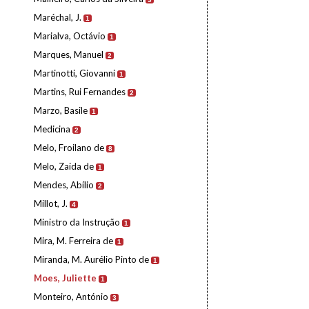
Maréchal, J.
1
Marialva, Octávio
1
Marques, Manuel
2
Martinotti, Giovanni
1
Martins, Rui Fernandes
2
Marzo, Basile
1
Medicina
2
Melo, Froilano de
8
Melo, Zaida de
1
Mendes, Abílio
2
Millot, J.
4
Ministro da Instrução
1
Mira, M. Ferreira de
1
Miranda, M. Aurélio Pinto de
1
Moes, Juliette
1
Monteiro, António
3