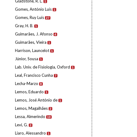
Gladstone, R. L.
1
Gomes, António Luís
1
Gomes, Ruy Luís
27
Gray, H. B.
1
Guimarães, J. Afonso
4
Guimarães, Vieira
1
Harrison, Launcelot
1
Júnior, Sousa
1
Lab. Univ. de Fisiologia, Oxford
1
Leal, Francisco Cunha
7
Lecha-Marzo
8
Lemos, Eduardo
1
Lemos, José António de
1
Lemos, Magalhães
2
Lessa, Almerindo
10
Levi, G.
2
Liaro, Alessandro
1