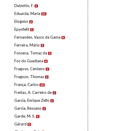
Dulzetto, F.
1
Eduarda, Maria
21
Elognior
2
Epynfellt
1
Fernandes, Vasco da Gama
9
Ferreira, Mário
2
Fonseca, Tomaz da
3
Foz do Guadiana
4
Fragoso, Centeno
1
Fragozo, Thomaz
1
França, Carlos
10
Freitas, A. Carreiro de
1
Garcia, Enrique Zello
1
Garcia, Ressano
1
Garde, M. S.
1
Gérard
5