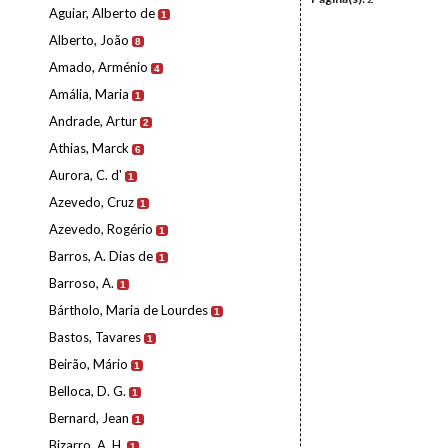
Aguiar, Alberto de
1
Alberto, João
8
Amado, Arménio
4
Amália, Maria
1
Andrade, Artur
2
Athias, Marck
6
Aurora, C. d'
1
Azevedo, Cruz
1
Azevedo, Rogério
1
Barros, A. Dias de
1
Barroso, A.
1
Bártholo, Maria de Lourdes
1
Bastos, Tavares
1
Beirão, Mário
1
Belloca, D. G.
1
Bernard, Jean
1
Bizarro, A. H.
1