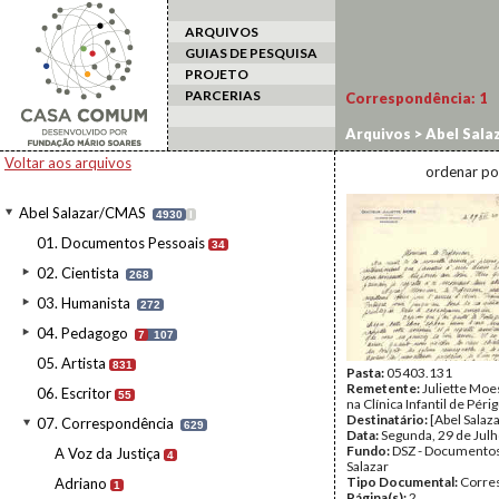
ARQUIVOS
GUIAS DE PESQUISA
PROJETO
PARCERIAS
Correspondência:
1
Arquivos
>
Abel Sala
Voltar aos arquivos
ordenar po
Abel Salazar/CMAS
4930
I
01. Documentos Pessoais
34
02. Cientista
268
03. Humanista
272
04. Pedagogo
7
107
05. Artista
831
Pasta:
05403.131
Remetente:
Juliette Moe
06. Escritor
55
na Clínica Infantil de Pér
Destinatário:
[Abel Salaza
07. Correspondência
629
Data:
Segunda, 29 de Jul
Fundo:
DSZ - Documentos
A Voz da Justiça
4
Salazar
Tipo Documental:
Corre
Adriano
1
Página(s):
2