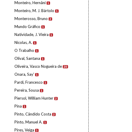
Monteiro, Hernâni
1
Monteiro, M. J. Bártolo
1
Monterosso, Bruno
2
Mundo Gráfico
1
Natividade, J. Vieira
1
Nicolas, A.
1
O Trabalho
1
Olival, Santana
1
Oliveira, Vasco Nogueira de
20
Onara, Say'
1
Pardi, Francesco
1
Pereira, Sousa
1
Piersol, William Hunter
2
Pina
1
Pinto, Cândido Costa
2
Pinto, Manuel A.
1
Pires, Veiga
1