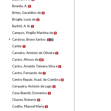
Bowela, A.
1
Brites, Geraldino de
6
Broglie, Louis de
3
Burkitt, A. N.
1
Campos, Virgílio Marinha de
5
Cardoso, Bruno Santos
1
3
Carlier
1
Carneiro, António de Oliveira
1
Castro, Afonso de
40
Castro, Arnaldo Teixeira Silva e
1
Castro, Fernando de
1
Centro Repub. Acad. de Coimbra
6
Cerqueira, António de Lago
1
Cesa-Bianchi, Domenico
1
Chaves, Roberto
3
Coelho, Manoel Maria
1