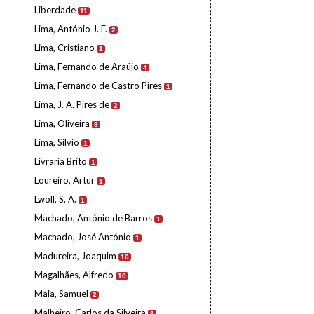
Liberdade
11
Lima, António J. F.
2
Lima, Cristiano
1
Lima, Fernando de Araújo
4
Lima, Fernando de Castro Pires
1
Lima, J. A. Pires de
2
Lima, Oliveira
8
Lima, Sílvio
1
Livraria Brito
1
Loureiro, Artur
1
Lwoll, S. A.
1
Machado, António de Barros
1
Machado, José António
1
Madureira, Joaquim
16
Magalhães, Alfredo
10
Maia, Samuel
2
Malheiro, Carlos da Silveira
3