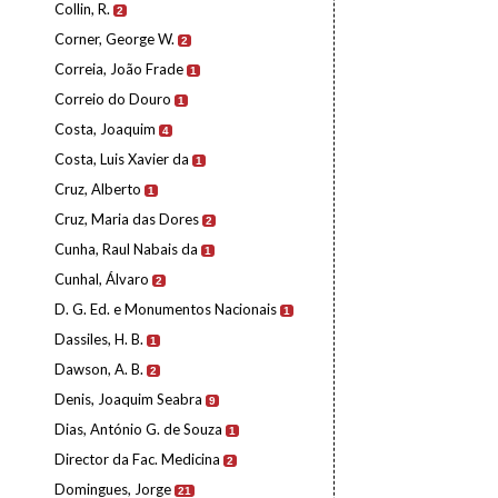
Collin, R.
2
Corner, George W.
2
Correia, João Frade
1
Correio do Douro
1
Costa, Joaquim
4
Costa, Luis Xavier da
1
Cruz, Alberto
1
Cruz, Maria das Dores
2
Cunha, Raul Nabais da
1
Cunhal, Álvaro
2
D. G. Ed. e Monumentos Nacionais
1
Dassiles, H. B.
1
Dawson, A. B.
2
Denis, Joaquim Seabra
9
Dias, António G. de Souza
1
Director da Fac. Medicina
2
Domingues, Jorge
21