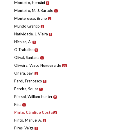
Monteiro, Hernâni
1
Monteiro, M. J. Bártolo
1
Monterosso, Bruno
2
Mundo Gráfico
1
Natividade, J. Vieira
1
Nicolas, A.
1
O Trabalho
1
Olival, Santana
1
Oliveira, Vasco Nogueira de
20
Onara, Say'
1
Pardi, Francesco
1
Pereira, Sousa
1
Piersol, William Hunter
2
Pina
1
Pinto, Cândido Costa
2
Pinto, Manuel A.
1
Pires, Veiga
1