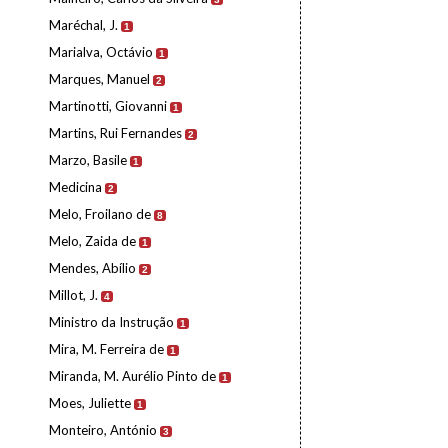
Maréchal, J.
1
Marialva, Octávio
1
Marques, Manuel
2
Martinotti, Giovanni
1
Martins, Rui Fernandes
2
Marzo, Basile
1
Medicina
2
Melo, Froilano de
8
Melo, Zaida de
1
Mendes, Abílio
2
Millot, J.
4
Ministro da Instrução
1
Mira, M. Ferreira de
1
Miranda, M. Aurélio Pinto de
1
Moes, Juliette
1
Monteiro, António
3