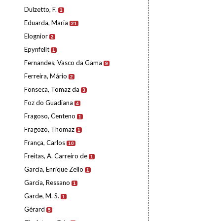
Dulzetto, F.
1
Eduarda, Maria
21
Elognior
2
Epynfellt
1
Fernandes, Vasco da Gama
9
Ferreira, Mário
2
Fonseca, Tomaz da
3
Foz do Guadiana
4
Fragoso, Centeno
1
Fragozo, Thomaz
1
França, Carlos
10
Freitas, A. Carreiro de
1
Garcia, Enrique Zello
1
Garcia, Ressano
1
Garde, M. S.
1
Gérard
5