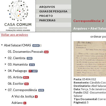
ARQUIVOS
GUIAS DE PESQUISA
PROJETO
PARCERIAS
Correspondência:
2
Arquivos
>
Abel Sala
Voltar aos arquivos
ordenar po
Abel Salazar/CMAS
4930
I
01. Documentos Pessoais
34
02. Cientista
268
03. Humanista
272
04. Pedagogo
7
107
05. Artista
831
Pasta:
05404.012
Remetente:
Cândido Cost
06. Escritor
55
Destinatário:
Abel Salaza
Data:
Terça, 5 de Janeiro
07. Correspondência
629
Fundo:
DSZ - Documentos
Salazar
A Voz da Justiça
4
Tipo Documental:
Corre
Página(s):
5
Adriano
1