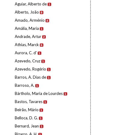
Aguiar, Alberto de
1
Alberto, João
8
Amado, Arménio
4
Amália, Maria
1
Andrade, Artur
2
Athias, Marck
6
Aurora, C. d'
1
Azevedo, Cruz
1
Azevedo, Rogério
1
Barros, A. Dias de
1
Barroso, A.
1
Bártholo, Maria de Lourdes
1
Bastos, Tavares
1
Beirão, Mário
1
Belloca, D. G.
1
Bernard, Jean
1
Bizarro, A. H.
1