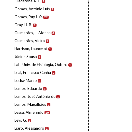
Gladstone, R. L.
1
Gomes, António Luís
1
Gomes, Ruy Luís
27
Gray, H. B.
1
Guimarães, J. Afonso
4
Guimarães, Vieira
1
Harrison, Launcelot
1
Júnior, Sousa
1
Lab. Univ. de Fisiologia, Oxford
1
Leal, Francisco Cunha
7
Lecha-Marzo
8
Lemos, Eduardo
1
Lemos, José António de
1
Lemos, Magalhães
2
Lessa, Almerindo
10
Levi, G.
2
Liaro, Alessandro
1