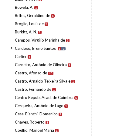
Bowela, A.
1
Brites, Geraldino de
6
Broglie, Louis de
3
Burkitt, A. N.
1
Campos, Virgílio Marinha de
5
Cardoso, Bruno Santos
1
3
Carlier
1
Carneiro, António de Oliveira
1
Castro, Afonso de
40
Castro, Arnaldo Teixeira Silva e
1
Castro, Fernando de
1
Centro Repub. Acad. de Coimbra
6
Cerqueira, António de Lago
1
Cesa-Bianchi, Domenico
1
Chaves, Roberto
3
Coelho, Manoel Maria
1