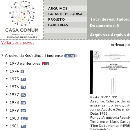
ARQUIVOS
GUIAS DE PESQUISA
Total de resultados:
PROJETO
PARCERIAS
Documentos:
5
Arquivos
>
Arquivo d
Voltar aos arquivos
ordenar po
Arquivo da Resistência Timorense
15878
I
1973 e anteriores
6
7
1974
6
1975
43
1976
53
1977
35
Pasta:
05011.001
Assunto:
Colecção de re
1978
28
imprensa indonésios, da
Junho, Agosto e Dezembr
1979
99
Data:
1988
Fundo:
Arquivo da Resist
1980
217
Timorense - Mário Carra
Tipo Documental:
IMPR
1981
72
Página(s):
24