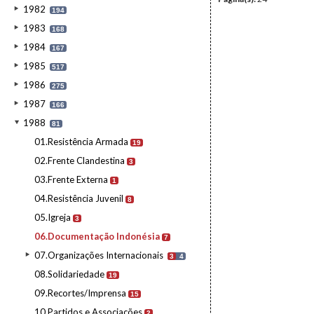
1982
194
1983
168
1984
167
1985
517
1986
275
1987
166
1988
81
01.Resistência Armada
19
02.Frente Clandestina
3
03.Frente Externa
1
04.Resistência Juvenil
8
05.Igreja
3
06.Documentação Indonésia
7
07.Organizações Internacionais
3
4
08.Solidariedade
19
09.Recortes/Imprensa
15
10.Partidos e Associações
2