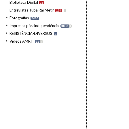
Biblioteca Digital
63
Entrevistas Tuba Rai Metin
154
I
Fotografias
2460
Imprensa pós-Independência
3058
I
RESISTÊNCIA-DIVERSOS
2
Videos AMRT
21
I