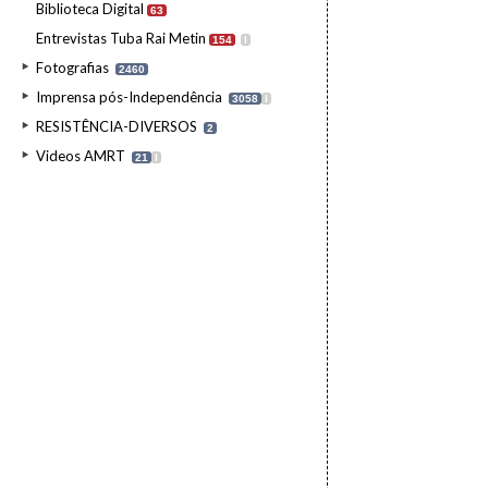
Biblioteca Digital
63
Entrevistas Tuba Rai Metin
154
I
Fotografias
2460
Imprensa pós-Independência
3058
I
RESISTÊNCIA-DIVERSOS
2
Videos AMRT
21
I