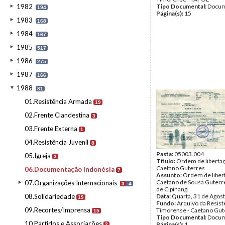
1982
Tipo Documental:
Docum
194
Página(s):
15
1983
168
1984
167
1985
517
1986
275
1987
166
1988
81
01.Resistência Armada
19
02.Frente Clandestina
3
03.Frente Externa
1
04.Resistência Juvenil
8
Pasta:
05003.004
05.Igreja
3
Título:
Ordem de liberta
Caetano Guterres
06.Documentação Indonésia
7
Assunto:
Ordem de liber
Caetano de Sousa Guterre
07.Organizações Internacionais
3
4
de Cipinang.
08.Solidariedade
Data:
Quarta, 31 de Agos
19
Fundo:
Arquivo da Resist
09.Recortes/Imprensa
Timorense - Caetano Gut
15
Tipo Documental:
Docum
10.Partidos e Associações
Página(s):
1
2