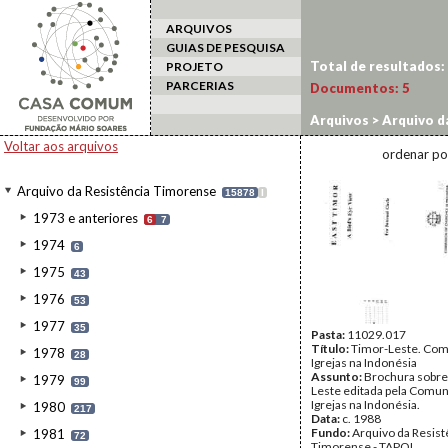
ARQUIVOS
GUIAS DE PESQUISA
Total de resultados:
PROJETO
PARCERIAS
Documentos:
5
Arquivos
>
Arquivo d
Voltar aos arquivos
ordenar po
Arquivo da Resistência Timorense
15878
I
1973 e anteriores
6
7
1974
6
1975
43
1976
53
1977
35
Pasta:
11029.017
Título:
Timor-Leste. Co
1978
28
Igrejas na Indonésia
Assunto:
Brochura sobre
1979
99
Leste editada pela Comu
Igrejas na Indonésia.
1980
217
Data:
c. 1988
Fundo:
Arquivo da Resist
1981
72
Timorense - TAPOL