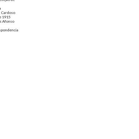
a
s Cardoso
de 1915
s Afonso
spondencia