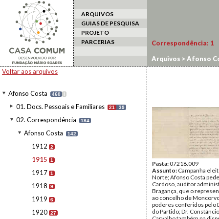
ARQUIVOS
GUIAS DE PESQUISA
PROJETO
PARCERIAS
Correspondência:
1
Arquivos
>
Afonso C
Voltar aos arquivos
Afonso Costa
460
I
01. Docs. Pessoais e Familiares
21
39
02. Correspondência
184
Afonso Costa
142
1912
2
1915
1
Pasta:
07218.009
Assunto:
Campanha eleit
1917
1
Norte; Afonso Costa pede
Cardoso, auditor adminis
1918
9
Bragança, que o represent
ao concelho de Moncorvo
1919
6
poderes conferidos pelo 
do Partido; Dr. Constânci
1920
27
Carvalho também na disp