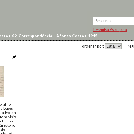
Pesquisa Avançada
osta
>
02. Correspondência
>
Afonso Costa
>
1915
ordenar por:
reg
oral no
 a Lopes
trativo em
e na visita
; Delega
Directório
o de
osição de