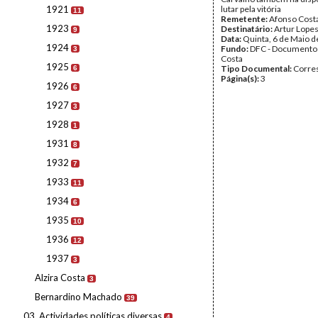
1921
lutar pela vitória
11
Remetente:
Afonso Cost
1923
Destinatário:
Artur Lope
9
Data:
Quinta, 6 de Maio 
1924
Fundo:
DFC - Documento
3
Costa
1925
Tipo Documental:
Corre
6
Página(s):
3
1926
6
1927
3
1928
1
1931
8
1932
7
1933
11
1934
6
1935
10
1936
12
1937
3
Alzira Costa
3
Bernardino Machado
39
03. Actividades políticas diversas
4