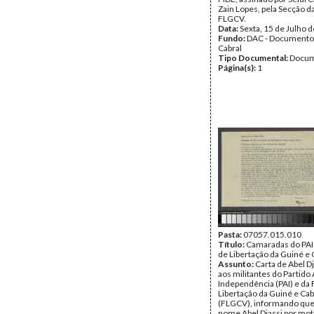
Zain Lopes, pela Secção d
FLGCV.
Data:
Sexta, 15 de Julho 
Fundo:
DAC - Documento
Cabral
Tipo Documental:
Docum
Página(s):
1
Pasta:
07057.015.010
Título:
Camaradas do PAI 
de Libertação da Guiné e
Assunto:
Carta de Abel Dj
aos militantes do Partido
Independência (PAI) e da 
Libertação da Guiné e Ca
(FLGCV), informando que
nome Abel Djassi por mot