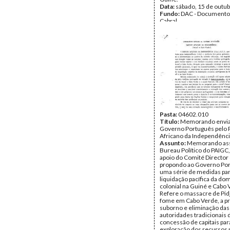
Data:
sábado, 15 de outu
Fundo:
DAC - Documento
Cabral
Tipo Documental:
Docum
Página(s):
3
Pasta:
04602.010
Título:
Memorando envia
Governo Português pelo 
Africano da Independênci
Assunto:
Memorando ass
Bureau Político do PAIGC
apoio do Comité Directo
propondo ao Governo Po
uma série de medidas par
liquidação pacífica da do
colonial na Guiné e Cabo 
Refere o massacre de Pidji
fome em Cabo Verde, a pr
suborno e eliminação das
autoridades tradicionais 
concessão de capitais par
exploração dos recursos 