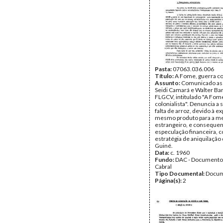
Pasta:
07063.036.006
Título:
A Fome, guerra co
Assunto:
Comunicado as
Seidi Camará e Walter Bar
FLGCV, intitulado "A Fom
colonialista". Denuncia a 
falta de arroz, devido à e
mesmo produto para a me
estrangeiro, e conseque
especulação financeira,
estratégia de aniquilação
Guiné.
Data:
c. 1960
Fundo:
DAC - Documento
Cabral
Tipo Documental:
Docum
Página(s):
2