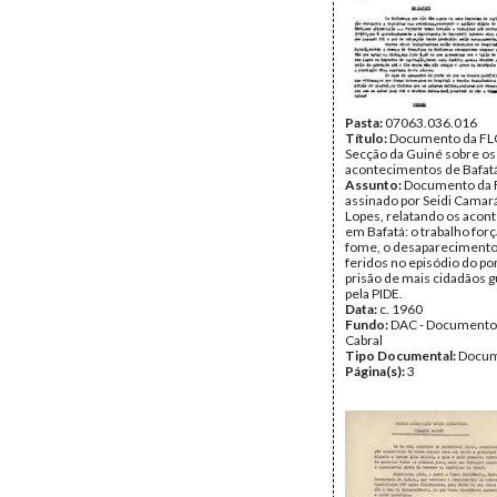
Pasta:
07063.036.016
Título:
Documento da FL
Secção da Guiné sobre os
acontecimentos de Bafat
Assunto:
Documento da 
assinado por Seidi Camará
Lopes, relatando os acon
em Bafatá: o trabalho forç
fome, o desaparecimento
feridos no episódio do por
prisão de mais cidadãos 
pela PIDE.
Data:
c. 1960
Fundo:
DAC - Documento
Cabral
Tipo Documental:
Docum
Página(s):
3