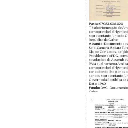
Pasta:
07063.036.020
Título:
Nomeação de Amíl
como principal dirigente 
representante junto do 
República da Guiné
Assunto:
Documento ass
Seidi Camará, Badara Tu
Djalo e Zain Lopes, dirigid
Presidente do PDG, comu
resoluções da Assemblei
PAI a qual nomeou Amílca
como principal dirigente d
concedendo-lhe plenos p
ser seu representante ju
Governo da República da 
Data:
1960
Fundo:
DAC - Documento
Cabral
Tipo Documental:
Docum
Página(s):
1