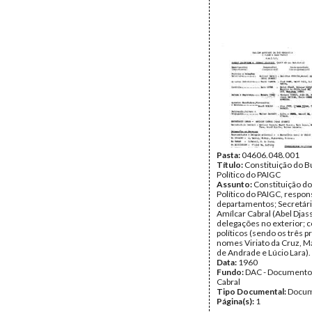
Pasta:
04606.048.001
Título:
Constituição do 
Político do PAIGC
Assunto:
Constituição d
Político do PAIGC, respon
departamentos; Secretári
Amílcar Cabral (Abel Djass
delegações no exterior; 
políticos (sendo os três p
nomes Viriato da Cruz, Má
de Andrade e Lúcio Lara).
Data:
1960
Fundo:
DAC - Documento
Cabral
Tipo Documental:
Docum
Página(s):
1