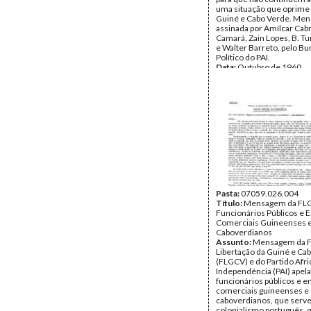
uma situação que oprime 
Guiné e Cabo Verde. Me
assinada por Amílcar Cabra
Camará, Zain Lopes, B. Tur
e Walter Barreto, pelo B
Político do PAI.
Data:
Outubro de 1960
Fundo:
DAC - Documento
Cabral
Tipo Documental:
Docum
Página(s):
5
Pasta:
07059.026.004
Título:
Mensagem da FLG
Funcionários Públicos e
Comerciais Guineenses 
Caboverdianos
Assunto:
Mensagem da F
Libertação da Guiné e Ca
(FLGCV) e do Partido Afri
Independência (PAI) apel
funcionários públicos e 
comerciais guineenses e
caboverdianos, que serv
colonialismo português, 