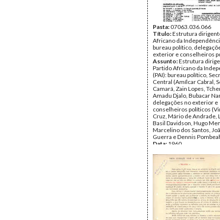
Pasta:
07063.036.066
Título:
Estrutura dirigent
Africano da Independência
bureau político, delegaçõ
exterior e conselheiros po
Assunto:
Estrutura dirig
Partido Africano da Inde
(PAI): bureau político, Se
Central (Amílcar Cabral, S
Camará, Zain Lopes, Tch
Amadu Djalo, Bubacar Na
delegações no exterior e
conselheiros políticos (Vi
Cruz, Mário de Andrade, L
Basil Davidson, Hugo Me
Marcelino dos Santos, Joã
Guerra e Dennis Pombeah
Data:
1960
Fundo:
DAC - Documento
Cabral
Tipo Documental:
Docum
Página(s):
1