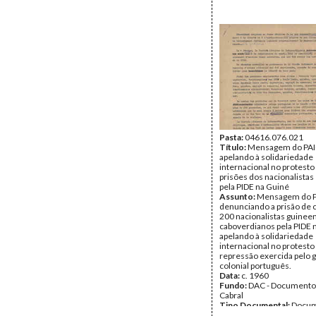
Pasta:
04616.076.021
Título:
Mensagem do PA
apelando à solidariedade
internacional no protesto
prisões dos nacionalistas
pela PIDE na Guiné
Assunto:
Mensagem do 
denunciando a prisão de 
200 nacionalistas guinee
caboverdianos pela PIDE 
apelando à solidariedade
internacional no protesto
repressão exercida pelo 
colonial português.
Data:
c. 1960
Fundo:
DAC - Documento
Cabral
Tipo Documental:
Docum
Página(s):
2