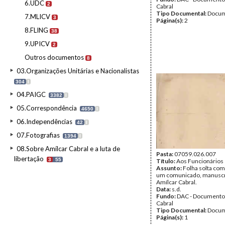
6.UDC
2
Cabral
Tipo Documental:
Docum
7.MLICV
3
Página(s):
2
8.FLING
38
9.UPICV
2
Outros documentos
8
03.Organizações Unitárias e Nacionalistas
304
I
04.PAIGC
3382
I
05.Correspondência
4650
I
06.Independências
42
I
07.Fotografias
1394
I
08.Sobre Amílcar Cabral e a luta de
Pasta:
07059.026.007
libertação
3
55
Título:
Aos Funcionários
Assunto:
Folha solta com 
um comunicado, manuscr
Amílcar Cabral.
Data:
s.d.
Fundo:
DAC - Documento
Cabral
Tipo Documental:
Docum
Página(s):
1