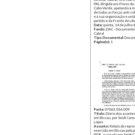
PAI, dirigida aos Povos da
Cabo Verde, apelando à m
de todas as forças anti-col
e à sua organização e uni
partido e da Frente de Lib
Data:
quinta, 14 de julho
Fundo:
DAC - Documento
Cabral
Tipo Documental:
Docum
Página(s):
1
Pasta:
07063.036.009
Título:
Diário dos acont
em Bissau, por Seidi Cama
Lopes
Assunto:
Relato da repre
exercida em Bissau pela po
PIDE, assinado por Seidi 