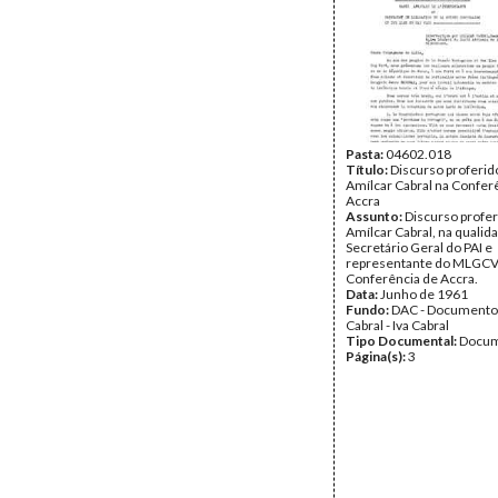
Tipo Documental:
Docum
Página(s):
7
Pasta:
04602.018
Título:
Discurso proferid
Amílcar Cabral na Confer
Accra
Assunto:
Discurso profer
Amílcar Cabral, na qualid
Secretário Geral do PAI e
representante do MLGCV
Conferência de Accra.
Data:
Junho de 1961
Fundo:
DAC - Documento
Cabral - Iva Cabral
Tipo Documental:
Docum
Página(s):
3