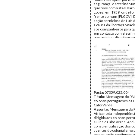
segurança, e referindo u
que teve com Rafael Barb
Lopes) em 1959, onde foi 
frente comum [FLGCV]. D
acção perniciosa de Luís d
a causa da libertação naci
aos companheiros para q
em contacto com ele a fi
transmitir as directivas par
Data:
sábado, 16 de julho
Fundo:
DAC - Documento
Cabral
Tipo Documental:
Docum
Página(s):
1
Pasta:
07059.025.004
Título:
Mensagem do PAI
colonos portugueses da 
Cabo Verde
Assunto:
Mensagem do P
Africano da Independênci
dirigida aos colonos port
Guiné e Cabo Verde. Apel
consciencialização dos c
agentes do colonialismo 
para que não continuem a