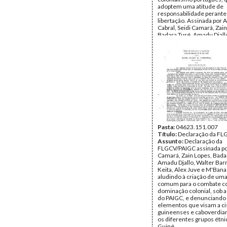
adoptem uma atitude de
responsabilidade perante 
libertação. Assinada por 
Cabral, Seidi Camará, Zai
Badara Turé, Amadu Djall
Barreto, pelo Bureau Polít
Data:
Outubro de 1960
Fundo:
DAC - Documento
Cabral
Tipo Documental:
Docum
Página(s):
2
Pasta:
04623.151.007
Título:
Declaração da F
Assunto:
Declaração da
FLGCV/PAIGC assinada po
Camará, Zain Lopes, Bada
Amadu Djallo, Walter Barr
Keita, Alex Juve e M'Ban
aludindo à criação de um
comum para o combate co
dominação colonial, sob a
do PAIGC, e denunciando 
elementos que visam a ci
guineenses e caboverdian
os diferentes grupos étni
Guiné.