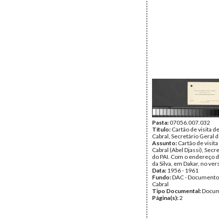
Pasta:
07056.007.032
Título:
Cartão de visita d
Cabral, Secretário Geral d
Assunto:
Cartão de visit
Cabral (Abel Djassi), Secr
do PAI. Com o endereço d
da Silva, em Dakar, no ver
Data:
1956 - 1961
Fundo:
DAC - Documento
Cabral
Tipo Documental:
Docum
Página(s):
2