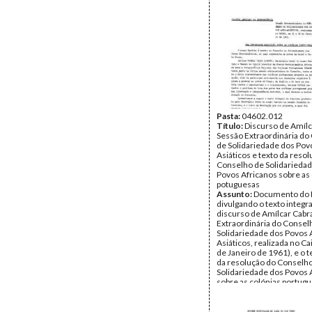
Pasta:
04602.012
Título:
Discurso de Amílc
Sessão Extraordinária do
de Solidariedade dos Pov
Asiáticos e texto da reso
Conselho de Solidarieda
Povos Africanos sobre as
potuguesas
Assunto:
Documento do 
divulgando o texto integra
discurso de Amílcar Cabr
Extraordinária do Consel
Solidariedade dos Povos 
Asiáticos, realizada no Ca
de Janeiro de 1961), e o t
da resolução do Conselh
Solidariedade dos Povos 
sobre as colónias portugu
Data:
terça, 31 de janeir
Fundo:
DAC - Documento
Cabral - Iva Cabral