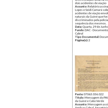
dois acidentes de viação
Assunto:
Relatório assin
Lopes e Seidi Camará sob
acidentes de viação envo
naturais da Guiné que fo
discriminados pela polícia
sequência dos mesmos.
Data:
Quarta, 29 de Junh
Fundo:
DAC - Documento
Cabral
Tipo Documental:
Docum
Página(s):
2
Pasta:
07063.036.022
Título:
Mensagem do PAI
da Guiné e Cabo Verde
Assunto:
Mensagem assi
Amílcar Cabral, Secretári