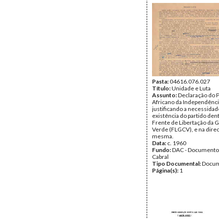
Pasta:
04616.076.027
Título:
Unidade e Luta
Assunto:
Declaração do P
Africano da Independênci
justificando a necessidad
existência do partido den
Frente de Libertação da 
Verde (FLGCV), e na dire
mesma.
Data:
c. 1960
Fundo:
DAC - Documento
Cabral
Tipo Documental:
Docum
Página(s):
1