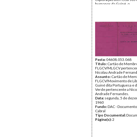
humanos da Guiné, o
desenvolvimento da luta 
libertação no interior e ex
Assinam, entre outros, A
Cabral, Seydi Camara, Zai
Armando Ramos, Armand
Richard Turpin. O original
memorando tem as seguin
Sede do PAIGC na Guiné, 
Novembro de 1960; Dele
Dakar, 28 de Novembro d
Secretariado Geral do P
Conakry, 1 de Dezembro 
Data:
Pasta:
Terça, 15 de Novem
04608.053.068
1960 - Quinta, 1 de Deze
Título:
Cartão de Membr
1960
FLGCV/MLGCV pertencen
Fundo:
Nicolau Andrade Fernan
DAC - Documento
Cabral - Iva Cabral
Assunto:
Cartão de Mem
Tipo Documental:
FLGCV/Movimento de Lib
Docum
Página(s):
Guiné dita Portuguesa e 
10
Verde pertencente a Nico
Andrade Fernandes.
Data:
segunda, 5 de dez
1960
Fundo:
DAC - Documento
Cabral
Tipo Documental:
Docum
Página(s):
2