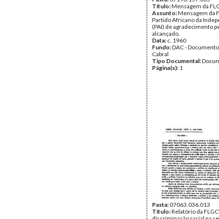
Título:
Mensagem da FLG
Assunto:
Mensagem da 
Partido Africano da Inde
(PAI) de agradecimento pe
alcançado.
Data:
c. 1960
Fundo:
DAC - Documento
Cabral
Tipo Documental:
Docum
Página(s):
1
Pasta:
07063.036.013
Título:
Relatório da FLG
discriminação racial na s