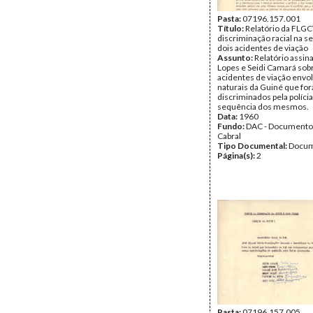
Pasta:
07196.157.001
Título:
Relatório da FLG
discriminação racial na s
dois acidentes de viação
Assunto:
Relatório assin
Lopes e Seidi Camará sob
acidentes de viação envo
naturais da Guiné que fo
discriminados pela polícia
sequência dos mesmos.
Data:
1960
Fundo:
DAC - Documento
Cabral
Tipo Documental:
Docum
Página(s):
2
Pasta:
07196.157.005