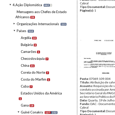
Cabral
4.Ação Diplomática
662
I
Tipo Documental:
Docum
Página(s):
1
Mensagens aos Chefes de Estado
Africanos
39
Organizações Internacionais
113
Países
510
Argélia
10
Bulgária
3
Camarões
1
Checoslováquia
7
China
21
Coreia do Norte
7
Pasta:
07069.109.004
Costa do Marfim
1
Título:
Atribuição de sal
Assunto:
Requisição de s
Cuba
7
conduto assinada por Amíl
Estados Unidos da América
Secretário Geral do PAIGC,
ao Secretário Político do 
1
Data:
Quarta, 19 de Julho
Fundo:
DAC - Documento
Gana
19
Cabral
Tipo Documental:
Docum
Guiné Conakry
127
232
Página(s):
1