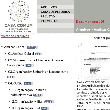
ARQUIVOS
GUIAS DE PESQUISA
PROJETO
PARCERIAS
Documentos:
105
Arquivos
>
Amílcar C
Condutos/Títulos d
Voltar aos arquivos
ordenar po
Amílcar Cabral
10202
I
01.Amílcar Cabral
39
I
02.Movimentos de Libertação Guiné e
Cabo Verde
336
I
03.Organizações Unitárias e Nacionalistas
304
I
Pasta:
07069.109.001
04.PAIGC
3382
I
Título:
Atribuição de sal
Assunto:
Requisição de s
1.Organização Política e
conduto assinada por Amíl
Administrativa
1080
I
Secretário Geral do PAIGC,
ao Secretário Político do 
2.Organização Militar
1275
I
Data:
Terça, 20 de Dezem
1960
3.Organização Civil
166
I
Fundo:
DAC - Documento