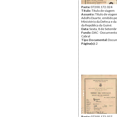
Pasta:
07200.172.024
Título:
Título de viagem
Assunto:
Título de viage
Adolfo Duarte, emitido pe
Ministério da Defesa e d
da República da Guiné.
Data:
Sexta, 8 de Setemb
Fundo:
DAC - Documento
Cabral
Tipo Documental:
Docum
Página(s):
2
Pasta:
07200.172.027