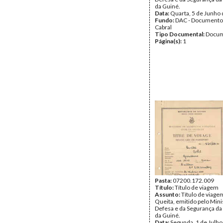
da Guiné.
Data:
Quarta, 5 de Junho
Fundo:
DAC - Documento
Cabral
Tipo Documental:
Docum
Página(s):
1
Pasta:
07200.172.009
Título:
Título de viagem
Assunto:
Título de viage
Queita, emitido pelo Mini
Defesa e da Segurança da
da Guiné.
Data:
Segunda, 1 de Julh