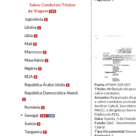
Salvo-Condutos/Títulos
de Viagem
105
Jugoslávia
6
Libéria
1
Líbia
1
Mali
5
Marrocos
4
Mauritânia
1
Nigéria
3
RDA
4
República Árabe Unida
Pasta:
07069.109.007
2
Título:
Atribuição de pas
República Democrática Alemã
salvo-condutos
Assunto:
Requisição de 
1
e salvo-condutos assinad
Amílcar Cabral, Secretári
Roménia
3
PAIGC, e dirigida ao Secre
Político do PDG.
Senegal
101
118
Data:
Quinta, 5 de Outub
Fundo:
DAC - Documento
Suécia
3
Cabral
Tipo Documental:
Docum
Tanganica
2
Página(s):
2