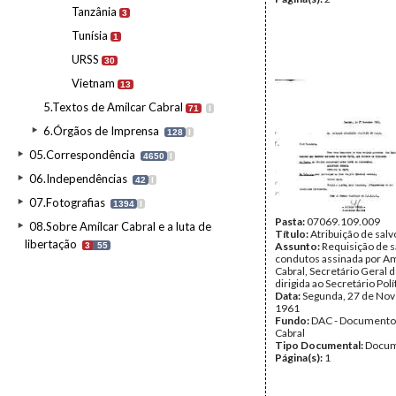
Tanzânia
3
Tunísia
1
URSS
30
Vietnam
13
5.Textos de Amílcar Cabral
71
I
6.Órgãos de Imprensa
128
I
05.Correspondência
4650
I
06.Independências
42
I
07.Fotografias
1394
I
Pasta:
07069.109.009
08.Sobre Amílcar Cabral e a luta de
Título:
Atribuição de sal
libertação
Assunto:
Requisição de s
3
55
condutos assinada por Am
Cabral, Secretário Geral 
dirigida ao Secretário Pol
Data:
Segunda, 27 de No
1961
Fundo:
DAC - Documento
Cabral
Tipo Documental:
Docum
Página(s):
1