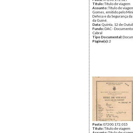
Título:
Título de viagem
Assunto:
Título de viage
Gomes, emitido pelo Mini
Defesa e da Segurança da
da Guiné.
Data:
Quinta, 12 de Outu
Fundo:
DAC - Documento
Cabral
Tipo Documental:
Docum
Página(s):
2
Pasta:
07200.172.015
Título:
Título de viagem
Assunto:
Título de viage