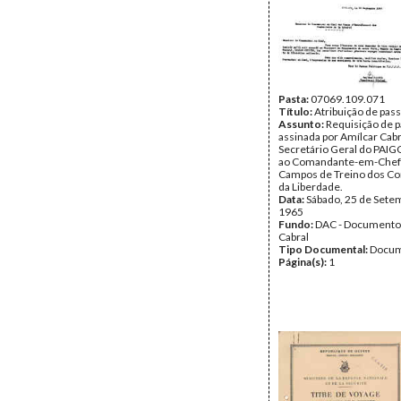
Pasta:
07069.109.071
Título:
Atribuição de pas
Assunto:
Requisição de 
assinada por Amílcar Cabr
Secretário Geral do PAIGC,
ao Comandante-em-Chef
Campos de Treino dos C
da Liberdade.
Data:
Sábado, 25 de Sete
1965
Fundo:
DAC - Documento
Cabral
Tipo Documental:
Docum
Página(s):
1