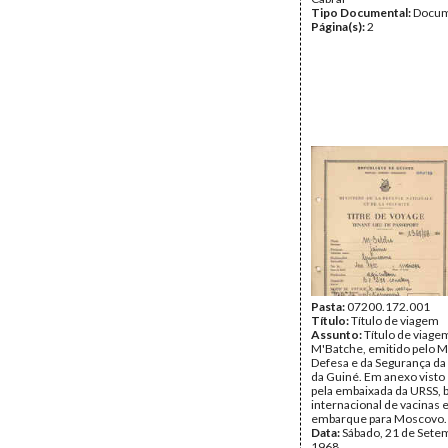
Tipo Documental:
Docum
Página(s):
2
Pasta:
07200.172.001
Título:
Título de viagem
Assunto:
Título de viage
M'Batche, emitido pelo Mi
Defesa e da Segurança da
da Guiné. Em anexo visto
pela embaixada da URSS, 
internacional de vacinas 
embarque para Moscovo.
Data:
Sábado, 21 de Sete
1968