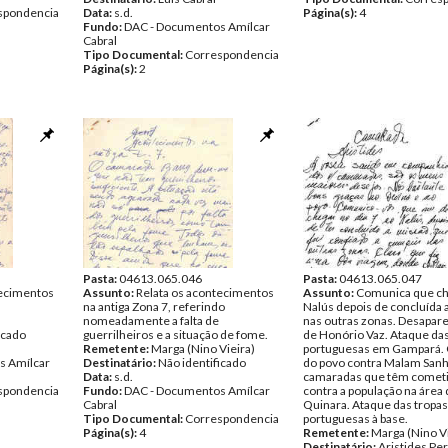
spondencia
Data:
s.d.
Página(s):
4
Fundo:
DAC - Documentos Amílcar
Cabral
Tipo Documental:
Correspondencia
Página(s):
2
Pasta:
04613.065.046
Pasta:
04613.065.047
tecimentos
Assunto:
Relata os acontecimentos
Assunto:
Comunica que ch
na antiga Zona 7, referindo
Nalús depois de concluída 
nomeadamente a falta de
nas outras zonas. Desapar
icado
guerrilheiros e a situação de fome.
de Honório Vaz. Ataque das
Remetente:
Marga (Nino Vieira)
portuguesas em Gampará.
s Amílcar
Destinatário:
Não identificado
do povo contra Malam Sanhá
Data:
s.d.
camaradas que têm comet
spondencia
Fundo:
DAC - Documentos Amílcar
contra a população na área
Cabral
Quinara. Ataque das tropas
Tipo Documental:
Correspondencia
portuguesas à base.
Página(s):
4
Remetente:
Marga (Nino Vi
Destinatário:
Aristides Per