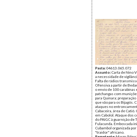
Pasta:
04613.065.072
Assunto:
Carta de Nino V
a necessidade de vigilânci
Falta de rádios transmiss
Ofensiva a partir de Bedan
o envio de 100 carabinas 
patchangas com muniçõe
para Quinara; preparação
que vão para os Bijagós.
ataques no entroncamen
Cabaceira, área de Catió
em Cabolol. Ataque dos 
do PAIGC à guarnição de T
Fulacunda. Emboscada in
Cubambol organizada po
"traidor" africano.
Remetente:
Marga (Nino 