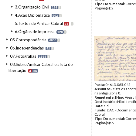
Tipo Documental:
Corre
3.Organização Civil
166
I
Página(s):
2
4.Ação Diplomática
662
I
5.Textos de Amílcar Cabral
71
I
6.Órgãos de Imprensa
128
I
05.Correspondência
4650
I
06.Independências
42
I
07.Fotografias
1394
I
08.Sobre Amílcar Cabral e a luta de
libertação
3
55
Pasta:
04613.065.045
Assunto:
Relata os acon
na antiga Zona 8.
Remetente:
[Nino Vieira]
Destinatário:
Não identif
Data:
s.d.
Fundo:
DAC - Documento
Cabral
Tipo Documental:
Corre
Página(s):
6