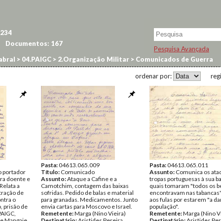
234
Documentos:
167
Pesquisa Avançada
abral
>
04.PAIGC
>
2.Organização Militar
>
Comunicados de Guerra
ordenar por:
reg
Pasta:
04613.065.009
Pasta:
04613.065.011
 portador
Título:
Comunicado
Assunto:
Comunica os ata
tra doente e
Assunto:
Ataque a Cafine e a
tropas portuguesas à sua ba
Relata a
Camotchim, contagem das baixas
quais tomaram "todos os b
ltração de
sofridas. Pedido de balas e material
encontravam nas tabancas".
ntra o
para granadas. Medicamentos. Junto
aos fulas por estarem "a da
o, prisão de
envia cartas para Moscovo e Israel.
população".
PAIGC,
Remetente:
Marga (Nino Vieira)
Remetente:
Marga (Nino Vi
de Mangaie,
Destinatário:
Aristides Pereira
Destinatário:
Aristides Per