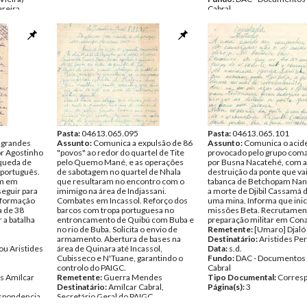
ereira
Cabral
Tipo Documental:
Corres
s Amílcar
Página(s):
7
spondencia
Pasta:
04613.065.095
Pasta:
04613.065.101
 grandes
Assunto:
Comunica a expulsão de 86
Assunto:
Comunica o acid
r Agostinho
"povos" ao redor do quartel de Tite
provocado pelo grupo com
queda de
pelo Quemo Mané, e as operações
por Busna Nacatehé, com a
 português.
de sabotagem no quartel de Nhala
destruição da ponte que vai
am em
que resultaram no encontro com o
tabanca de Betchopam Nan
eguir para
imimigo na área de Indjassani.
a morte de Djibil Cassamá 
 formação
Combates em Incassol. Reforço dos
uma mina. Informa que ini
a de 38
barcos com tropa portuguesa no
missões Beta. Recrutamen
 a batalha
entroncamento de Quibú com Buba e
preparação militar em Cona
no rio de Buba. Solicita o envio de
Remetente:
[Umaro] Djaló
armamento. Abertura de bases na
Destinatário:
Aristides Per
 ou Aristides
área de Quinara até Incassol,
Data:
s.d.
Cubisseco e N'Tuane, garantindo o
Fundo:
DAC - Documentos 
controlo do PAIGC.
Cabral
s Amílcar
Remetente:
Guerra Mendes
Tipo Documental:
Corres
Destinatário:
Amílcar Cabral,
Página(s):
3
spondencia
Secretário Geral do PAIGC
Data:
s.d.