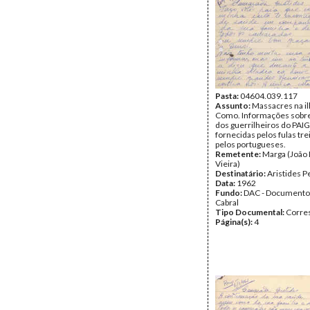
Pasta:
04604.039.117
Assunto:
Massacres na il
Como. Informações sobre
dos guerrilheiros do PAI
fornecidas pelos fulas tr
pelos portugueses.
Remetente:
Marga (João
Vieira)
Destinatário:
Aristides P
Data:
1962
Fundo:
DAC - Documento
Cabral
Tipo Documental:
Corre
Página(s):
4