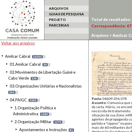
ARQUIVOS
GUIAS DE PESQUISA
Total de resultados:
PROJETO
PARCERIAS
Correspondência:
67
Arquivos
>
Amílcar C
Voltar aos arquivos
Amílcar Cabral
10202
I
01.Amílcar Cabral
39
I
02.Movimentos de Libertação Guiné e
Cabo Verde
336
I
03.Organizações Unitárias e Nacionalistas
304
I
Pasta:
04609.056.078
04.PAIGC
3382
I
Assunto:
Comunica que o
da carta, Mário, se encon
1.Organização Política e
necessita de tratamento. 
Administrativa
1080
I
situação da sua Zona: infi
agentes de propaganda co
2.Organização Militar
1275
I
partido e "cipaios" no pov
mais de 60 militantes do 
Apontamentos e Instruções
81
destruição das tabancas 