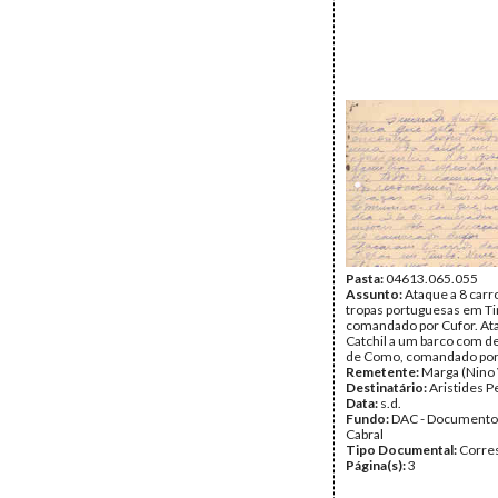
Pasta:
04613.065.055
Assunto:
Ataque a 8 carr
tropas portuguesas em T
comandado por Cufor. A
Catchil a um barco com de
de Como, comandado por
Remetente:
Marga (Nino 
Destinatário:
Aristides P
Data:
s.d.
Fundo:
DAC - Documento
Cabral
Tipo Documental:
Corre
Página(s):
3