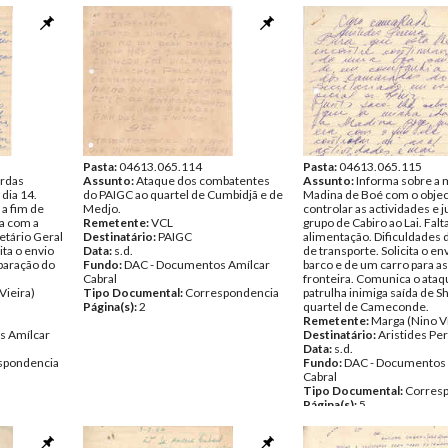
Fundo:
DAC - Documentos Amílcar
Cabral
Tipo Documental:
Correspondencia
Página(s):
4
Pasta:
04613.065.114
Pasta:
04613.065.115
rdas
Assunto:
Ataque dos combatentes
Assunto:
Informa sobre a 
 dia 14.
do PAIGC ao quartel de Cumbidjã e de
Madina de Boé com o objec
 a fim de
Medjo.
controlar as actividades e j
ta com a
Remetente:
VCL
grupo de Cabiro ao Lai. Falt
etário Geral
Destinatário:
PAIGC
alimentação. Dificuldades
ita o envio
Data:
s.d.
de transporte. Solicita o e
eparação do
Fundo:
DAC - Documentos Amílcar
barco e de um carro para a
Cabral
fronteira. Comunica o ata
Vieira)
Tipo Documental:
Correspondencia
patrulha inimiga saída de S
Página(s):
2
quartel de Cameconde.
Remetente:
Marga (Nino Vi
s Amílcar
Destinatário:
Aristides Per
Data:
s.d.
spondencia
Fundo:
DAC - Documentos 
Cabral
Tipo Documental:
Corres
Página(s):
5