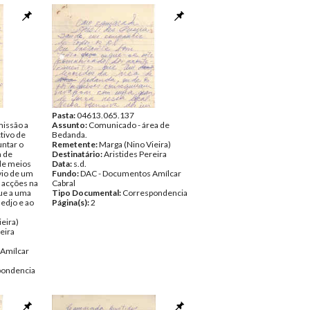
Pasta:
04613.065.137
missão a
Assunto:
Comunicado - área de
tivo de
Bedanda.
untar o
Remetente:
Marga (Nino Vieira)
a de
Destinatário:
Aristides Pereira
 de meios
Data:
s.d.
nvio de um
Fundo:
DAC - Documentos Amílcar
s acções na
Cabral
que a uma
Tipo Documental:
Correspondencia
hedjo e ao
Página(s):
2
eira)
eira
Amílcar
pondencia