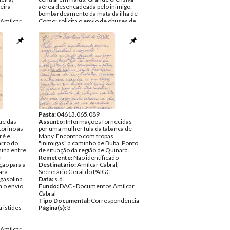
eira
aérea desencadeada pelo inimigo;
bombardeamento da mata da ilha de
Amílcar
Como; solicita o envio de obuses de
morteiro para a defesa desses
pondencia
ataques, e de fardas e botas para os
grupos que vão para os Bijagós.
Remetente:
Marga (Nino Vieira)
Destinatário:
Aristides Pereira
Data:
s.d.
Fundo:
DAC - Documentos Amílcar
Cabral
Tipo Documental:
Correspondencia
Página(s):
5
Pasta:
04613.065.089
ue das
Assunto:
Informações fornecidas
torino às
por uma mulher fula da tabanca de
ré e
Many. Encontro com tropas
rro do
"inimigas" a caminho de Buba. Ponto
ina entre
de situação da região de Quinara.
e
Remetente:
Não identificado
ção para a
Destinatário:
Amílcar Cabral,
ara
Secretário Geral do PAIGC
 gasolina.
Data:
s.d.
a o envio
Fundo:
DAC - Documentos Amílcar
Cabral
Tipo Documental:
Correspondencia
Aristides
Página(s):
3
Amílcar