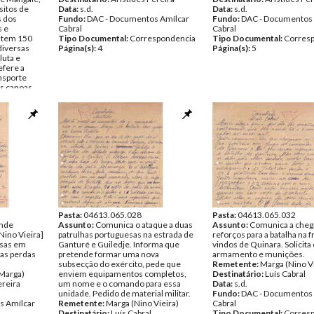
sitos de
Data:
s.d.
Data:
s.d.
s dos
Fundo:
DAC - Documentos Amílcar
Fundo:
DAC - Documentos 
s e
Cabral
Cabral
e tem 150
Tipo Documental:
Correspondencia
Tipo Documental:
Corres
diversas
Página(s):
4
Página(s):
5
luta e
Refere a
nsporte
as canoas
le terem
s Amílcar
spondencia
Pasta:
04613.065.028
Pasta:
04613.065.032
ande
Assunto:
Comunica o ataque a duas
Assunto:
Comunica a cheg
ino Vieira]
patrulhas portuguesas na estrada de
reforços para a batalha na f
esas em
Ganturé e Guiledje. Informa que
vindos de Quinara. Solicita
das perdas
pretende formar uma nova
armamento e munições.
subsecção do exército, pede que
Remetente:
Marga (Nino Vi
(Marga)
enviem equipamentos completos,
Destinatário:
Luís Cabral
ereira
um nome e o comando para essa
Data:
s.d.
unidade. Pedido de material militar.
Fundo:
DAC - Documentos 
s Amílcar
Remetente:
Marga (Nino Vieira)
Cabral
Destinatário:
Luís Cabral
Tipo Documental:
Corres