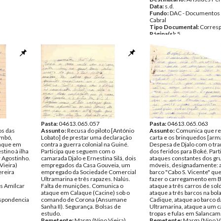
Data:
s.d.
Fundo:
DAC - Documentos 
Cabral
Tipo Documental:
Corres
Página(s):
5
Pasta:
04613.065.057
Pasta:
04613.065.063
os das
Assunto:
Recusa do piloto [António
Assunto:
Comunica que re
imbó,
Lobato] de prestar uma declaração
carta e os brinquedos [ar
taque em
contra a guerra colonial na Guiné.
Despesa de Djalo com o tr
stino à ilha
Participa que seguem com o
dos feridos para Boké. Part
 Agostinho.
camarada Djalo e Ernestina Silá, dois
ataques constantes dos gr
Vieira)
empregados da Casa Gouveia, um
móveis, designadamente: 
ereira
empregado da Sociedade Comercial
barco "Cabo S. Vicente" que
Ultramarina e três rapazes. Nalús.
fazer o carregamento em 
s Amílcar
Falta de munições. Comunica o
ataque a três carros de sol
ataque em Calaque (Cacine) sob o
ataque a três barcos na bol
spondencia
comando de Corona (Ansumane
Cadique, ataque ao barco d
Sanha II). Segurança. Bolsas de
Ultramarina, ataque a um 
estudo.
tropas e fulas em Salancam
Remetente:
Marga (Nino Vieira)
Remetente:
Marga (Nino Vi