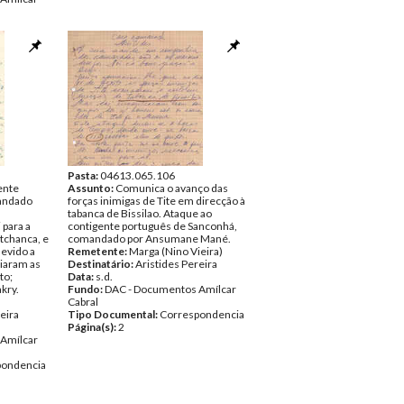
pondencia
Pasta:
04613.065.106
ente
Assunto:
Comunica o avanço das
andado
forças inimigas de Tite em direcção à
tabanca de Bissilao. Ataque ao
 para a
contigente português de Sanconhá,
tchanca, e
comandado por Ansumane Mané.
devido a
Remetente:
Marga (Nino Vieira)
ciaram as
Destinatário:
Aristides Pereira
to;
Data:
s.d.
kry.
Fundo:
DAC - Documentos Amílcar
Cabral
eira
Tipo Documental:
Correspondencia
Página(s):
2
Amílcar
pondencia