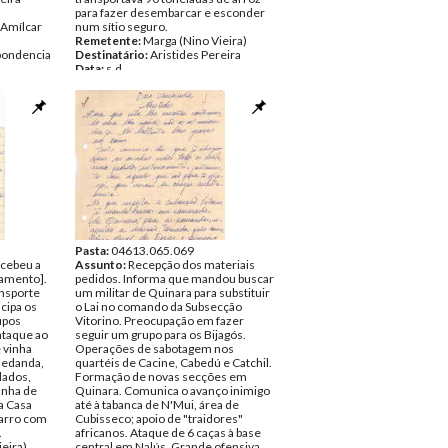
para fazer desembarcar e esconder
Amílcar
num sítio seguro.
Remetente:
Marga (Nino Vieira)
pondencia
Destinatário:
Aristides Pereira
Data:
s.d.
Fundo:
DAC - Documentos Amílcar
Cabral
Tipo Documental:
Correspondencia
Página(s):
3
Pasta:
04613.065.069
cebeu a
Assunto:
Recepção dos materiais
mamento].
pedidos. Informa que mandou buscar
ansporte
um militar de Quinara para substituir
icipa os
o Lai no comando da Subsecção
upos
Vitorino. Preocupação em fazer
ataque ao
seguir um grupo para os Bijagós.
 vinha
Operações de sabotagem nos
Bedanda,
quartéis de Cacine, Cabedú e Catchil.
dados,
Formação de novas secções em
anha de
Quinara. Comunica o avanço inimigo
a Casa
até à tabanca de N'Mui, área de
carro com
Cubisseco; apoio de "traidores"
.
africanos. Ataque de 6 caças à base
eira)
central em Nalús. Grande ofensiva