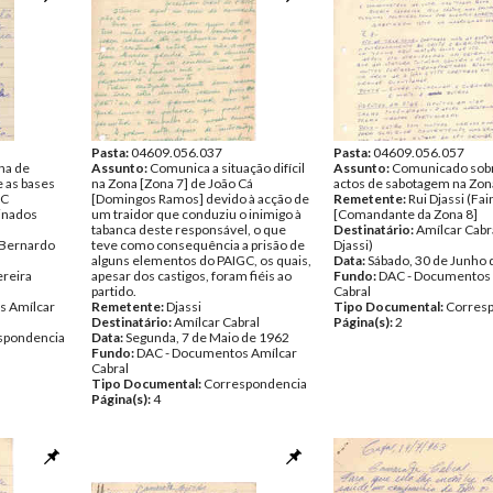
Pasta:
04609.056.037
Pasta:
04609.056.057
ha de
Assunto:
Comunica a situação difícil
Assunto:
Comunicado sob
 as bases
na Zona [Zona 7] de João Cá
actos de sabotagem na Zon
GC
[Domingos Ramos] devido à acção de
Remetente:
Rui Djassi (Fa
einados
um traidor que conduziu o inimigo à
[Comandante da Zona 8]
tabanca deste responsável, o que
Destinatário:
Amílcar Cabr
 Bernardo
teve como consequência a prisão de
Djassi)
alguns elementos do PAIGC, os quais,
Data:
Sábado, 30 de Junho
ereira
apesar dos castigos, foram fiéis ao
Fundo:
DAC - Documentos 
partido.
Cabral
s Amílcar
Remetente:
Djassi
Tipo Documental:
Corres
Destinatário:
Amílcar Cabral
Página(s):
2
spondencia
Data:
Segunda, 7 de Maio de 1962
Fundo:
DAC - Documentos Amílcar
Cabral
Tipo Documental:
Correspondencia
Página(s):
4