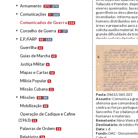
Tubacuta e Poindon, depó
Armamento
271
279
víveres queimados, base
guerrilheiros descoberta
Comunicações
7
165
incendiadas. Informa qu
homens distribuídos em 
Comunicados de Guerra
234
áreas e preparados para a 
solicita auxílio material. 
Conselho de Guerra
3
27
grande dificuldade de tra
devido ao facto de todas 
E.P./FARP
68
154
entre Bambadinca e Xito
sido destruídas.
Guerrilha
22
Remetente:
Zak
Guias de Marcha
Destinatário:
Cabral
42
Data:
s.d.
Justiça Militar
Fundo:
DAC - Documento
4
Cabral
Mapas e Cartas
Tipo Documental:
Corre
16
Página(s):
4
Milícia Popular
5
Missão Cubana
11
Pasta:
04613.065.025
Missões
35
85
Assunto:
Comunica a gr
ofensiva que comandou [N
Mobilização
42
contra as forças portugu
Sanconhá. Faz o balanço 
Operação de Cadique e Cafine
humanas e materiais.
(1963)
Remetente:
Nino Vieira 
21
Destinatário:
Aristides P
Palavras de Ordem
Data:
s.d.
13
Fundo:
DAC - Documento
Relatórios
Cabral
74