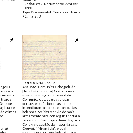
Fundo:
DAC - Documentos Amílcar
Cabral
Tipo Documental:
Correspondencia
Página(s):
3
Pasta:
04613.065.053
egou a
Assunto:
Comunica a chegada de
a missão
[José Luís Ferreira] Crato e envia
ecimento
mais informações através dele.
 tropas
Comunica o ataque das tropas
 Queixas
portuguesas às tabancas, onde
; lista de
incendiaram as casas e o arroz das
ido crimes
bolanhas. Solicita o envio de mais
 de
armamento para conseguir libertar a
sua zona. Informa que deve chegar a
Conakry o capitão do motor da casa
eira)
Gouveia "Mirandela", o qual
eira
transportava 90 toneladas de arroz