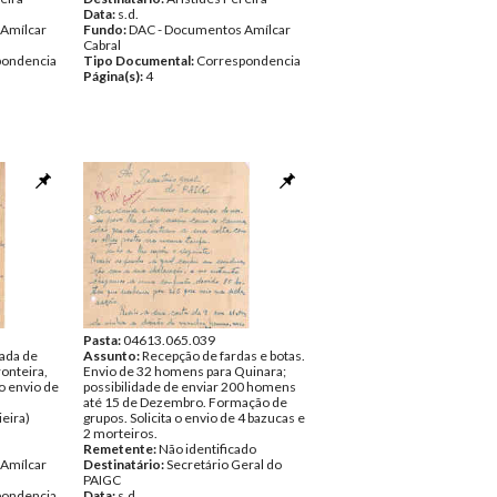
Data:
s.d.
Amílcar
Fundo:
DAC - Documentos Amílcar
Cabral
pondencia
Tipo Documental:
Correspondencia
Página(s):
4
Pasta:
04613.065.039
ada de
Assunto:
Recepção de fardas e botas.
ronteira,
Envio de 32 homens para Quinara;
 o envio de
possibilidade de enviar 200 homens
até 15 de Dezembro. Formação de
eira)
grupos. Solicita o envio de 4 bazucas e
2 morteiros.
Remetente:
Não identificado
Amílcar
Destinatário:
Secretário Geral do
PAIGC
pondencia
Data:
s.d.