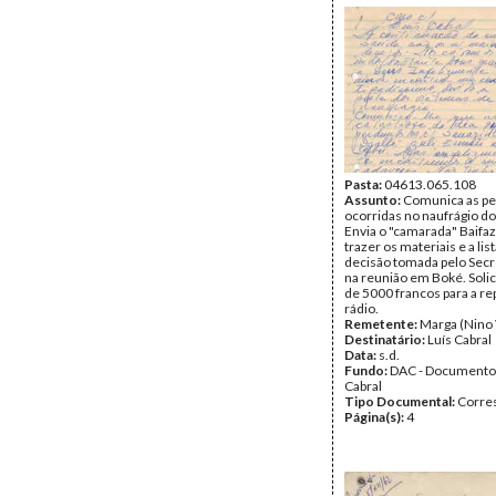
Pasta:
04613.065.108
Assunto:
Comunica as pe
ocorridas no naufrágio do
Envia o "camarada" Baifaz
trazer os materiais e a lis
decisão tomada pelo Secr
na reunião em Boké. Solic
de 5000 francos para a r
rádio.
Remetente:
Marga (Nino 
Destinatário:
Luís Cabral
Data:
s.d.
Fundo:
DAC - Documento
Cabral
Tipo Documental:
Corre
Página(s):
4