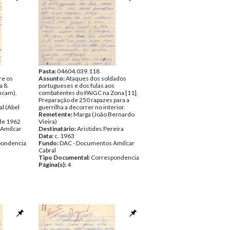
Pasta:
04604.039.118
re os
Assunto:
Ataques dos soldados
a 8.
portugueses e dos fulas aos
incam),
combatentes do PAIGC na Zona [11].
Preparação de 250 rapazes para a
al (Abel
guerrilha a decorrer no interior.
Remetente:
Marga (João Bernardo
 de 1962
Vieira)
Amílcar
Destinatário:
Aristides Pereira
Data:
c. 1963
pondencia
Fundo:
DAC - Documentos Amílcar
Cabral
Tipo Documental:
Correspondencia
Página(s):
4