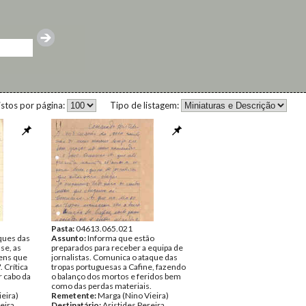
istos por página:
Tipo de listagem:
Pasta:
04613.065.021
ques das
Assunto:
Informa que estão
se, as
preparados para receber a equipa de
ens que
jornalistas. Comunica o ataque das
 Crítica
tropas portuguesas a Cafine, fazendo
r cabo da
o balanço dos mortos e feridos bem
como das perdas materiais.
eira)
Remetente:
Marga (Nino Vieira)
eira
Destinatário:
Aristides Pereira