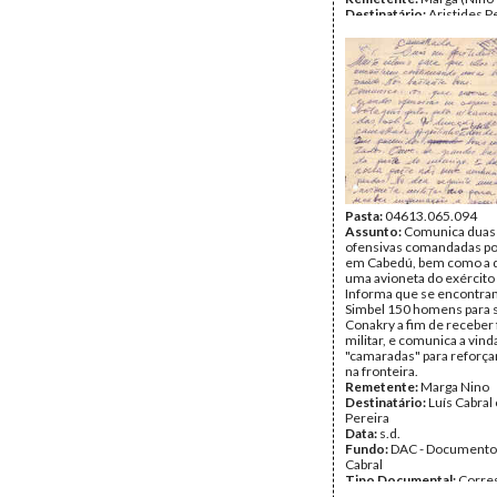
Destinatário:
Aristides P
Data:
s.d.
Fundo:
DAC - Documento
Cabral
Tipo Documental:
Corre
Página(s):
3
Pasta:
04613.065.094
Assunto:
Comunica duas
ofensivas comandadas po
em Cabedú, bem como a 
uma avioneta do exército
Informa que se encontr
Simbel 150 homens para s
Conakry a fim de receber
militar, e comunica a vind
"camaradas" para reforçar
na fronteira.
Remetente:
Marga Nino
Destinatário:
Luís Cabral
Pereira
Data:
s.d.
Fundo:
DAC - Documento
Cabral
Tipo Documental:
Corre
Página(s):
2