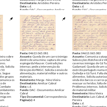
Destinatário:
Aristides Pereira
Destinatário:
Aristides Per
Data:
s.d.
Data:
s.d.
Fundo:
DAC - Documentos Amílcar
Fundo:
DAC - Documentos 
Cabral
Cabral
Tipo Documental:
Correspondencia
Tipo Documental:
Corres
Página(s):
4
Página(s):
10
Pasta:
04613.065.081
Pasta:
04613.065.083
ieira sobre
Assunto:
Queda de um carro inimigo
Assunto:
Comunica o ataq
a no Sul.
dentro de uma mina; captura de uma
Subsecções Botchecol e Vi
ores.
espingarda Mauser. Contradições
casernas inimigas de Gã Tu
da. Solicita
internas; pede a intervenção da
Gadamael. Queda de um ca
e 50
Direcção do PAIGC. Solicita o envio de
exército português numa m
s. Segue
alimentação, material militar e outros
Guiledje e Gã Turé. Falta d
 dos grupos
materiais.
alimentos. Solicita autoriza
 Comunica os
Remetente:
Marga - Nino Vieira
vinda dos barcos e carros p
to de
Destinatário:
Amílcar Cabral
evacuar os feridos; falta de
. Combate
Data:
s.d.
Problemas internos. Solicit
combatentes
Fundo:
DAC - Documentos Amílcar
de material militar.
ite e de
Cabral
Remetente:
Nino Vieira
imiga em
Tipo Documental:
Correspondencia
Destinatário:
Luís Cabral, 
r um
Página(s):
4
Pereira
Data:
s.d.
Vieira)
Fundo:
DAC - Documentos 