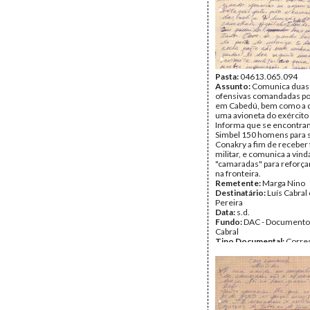
Pasta:
04613.065.094
Assunto:
Comunica duas
ofensivas comandadas po
em Cabedú, bem como a 
uma avioneta do exército
Informa que se encontr
Simbel 150 homens para s
Conakry a fim de receber
militar, e comunica a vind
"camaradas" para reforçar
na fronteira.
Remetente:
Marga Nino
Destinatário:
Luís Cabral
Pereira
Data:
s.d.
Fundo:
DAC - Documento
Cabral
Tipo Documental:
Corre
Página(s):
2