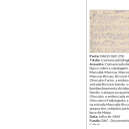
Pasta:
04613.065.158
Título:
Comunicado [Regi
Assunto:
Comunicado de
Djassi sobre a sabotagem
Mansabá-Mansoa, Mansoa
Mansoa-Bissau, Bissorã-
Olossato-Farim, a embos
estrada Bissorã-Dandu, o
bombardeamento da taba
Dandu, o ataque ao quarte
Olossato, a emboscada e
Olossato e Fadjonguito, 
na estrada Mansabá-Bisso
ataque dos soldados port
base de Matar.
Data:
Julho de 1963
Fundo:
DAC - Documento
Cabral
Tipo Documental:
Docum