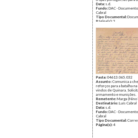
Data:
s.d.
Fundo:
DAC - Documento
Cabral
Tipo Documental:
Docum
Página(s):
3
Pasta:
04613.065.032
Assunto:
Comunica a che
reforços para a batalha na
vindos de Quinara. Solicit
armamento e munições.
Remetente:
Marga (Nino 
Destinatário:
Luís Cabral
Data:
s.d.
Fundo:
DAC - Documento
Cabral
Tipo Documental:
Corre
Página(s):
4