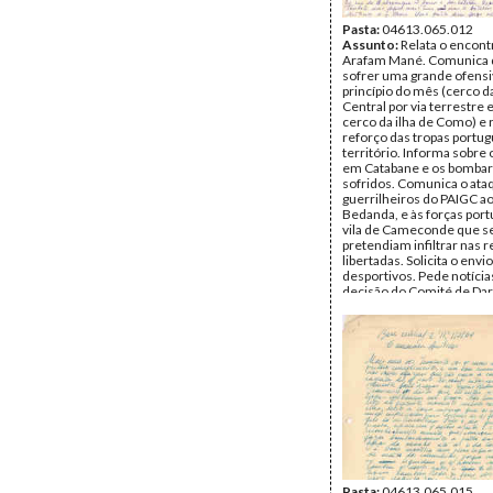
Pasta:
04613.065.012
Assunto:
Relata o encon
Arafam Mané. Comunica q
sofrer uma grande ofensi
princípio do mês (cerco d
Central por via terrestre 
cerco da ilha de Como) e 
reforço das tropas portu
território. Informa sobre
em Catabane e os bomba
sofridos. Comunica o ata
guerrilheiros do PAIGC ao
Bedanda, e às forças por
vila de Cameconde que s
pretendiam infiltrar nas 
libertadas. Solicita o envi
desportivos. Pede notícia
decisão do Comité de Dar
respeito do PAIGC. Comu
ataque ao quartel de Cati
barco no rio de Catchil. I
o problema do controlo do
qual está ser posto em ca
forças portuguesas, solic
envio de carabinas para a
dos rios. Guerra na ilha 
Remetente:
Nino Vieira
Destinatário:
Aristides P
Data:
Janeiro de 1964
Fundo:
DAC - Documento
Cabral
Pasta:
04613.065.015