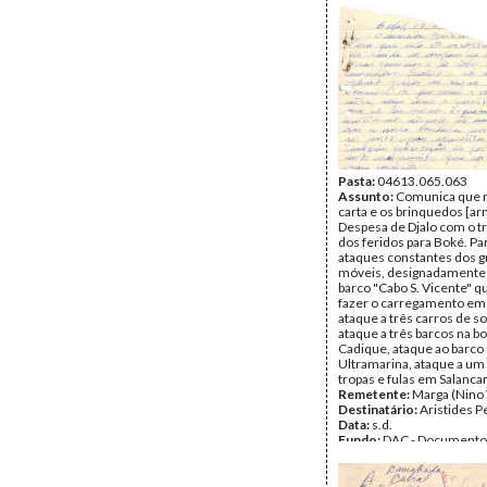
Cabral
Tipo Documental:
Corre
Página(s):
3
Pasta:
04613.065.063
Assunto:
Comunica que 
carta e os brinquedos [a
Despesa de Djalo com o t
dos feridos para Boké. Par
ataques constantes dos 
móveis, designadamente:
barco "Cabo S. Vicente" q
fazer o carregamento em
ataque a três carros de s
ataque a três barcos na b
Cadique, ataque ao barco
Ultramarina, ataque a um
tropas e fulas em Salanca
Remetente:
Marga (Nino 
Destinatário:
Aristides P
Data:
s.d.
Fundo:
DAC - Documento
Cabral
Tipo Documental:
Corre
Página(s):
10