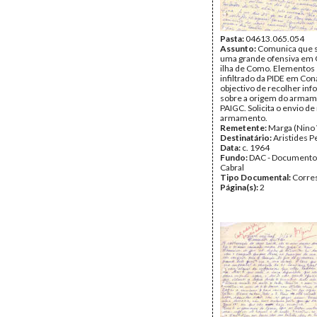
Pasta:
04613.065.054
Assunto:
Comunica que 
uma grande ofensiva em G
ilha de Como. Elementos
infiltrado da PIDE em Co
objectivo de recolher in
sobre a origem do armam
PAIGC. Solicita o envio de
armamento.
Remetente:
Marga (Nino 
Destinatário:
Aristides P
Data:
c. 1964
Fundo:
DAC - Documento
Cabral
Tipo Documental:
Corre
Página(s):
2