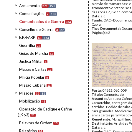
o envio de "camaradas" e
Armamento
271
279
armamento e refere-se à 
das zonas 7, 8 e 11 como 
Comunicações
7
165
Data:
s.d.
Fundo:
DAC - Documento
Comunicados de Guerra
234
Cabral
Tipo Documental:
Docum
Conselho de Guerra
3
27
Página(s):
2
E.P./FARP
68
154
Guerrilha
22
Guias de Marcha
42
Justiça Militar
4
Mapas e Cartas
16
Milícia Popular
5
Missão Cubana
11
Pasta:
04613.065.009
Missões
35
85
Título:
Comunicado
Assunto:
Ataque a Cafine
Mobilização
42
Camotchim, contagem das
sofridas. Pedido de balas 
Operação de Cadique e Cafine
para granadas. Medicame
(1963)
envia cartas para Moscovo
21
Remetente:
Marga (Nino 
Palavras de Ordem
Destinatário:
Aristides P
13
Data:
s.d.
Relatórios
Fundo:
DAC - Documento
74