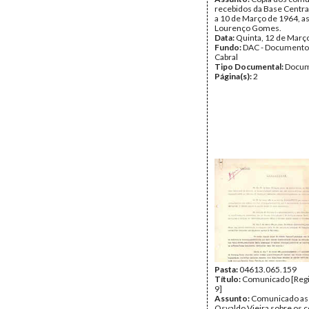
recebidos da Base Centra
a 10 de Março de 1964, a
Lourenço Gomes.
Data:
Quinta, 12 de Març
Fundo:
DAC - Documento
Cabral
Tipo Documental:
Docum
Página(s):
2
Pasta:
04613.065.159
Título:
Comunicado [Regi
9]
Assunto:
Comunicado as
Osvaldo Vieira sobre os 