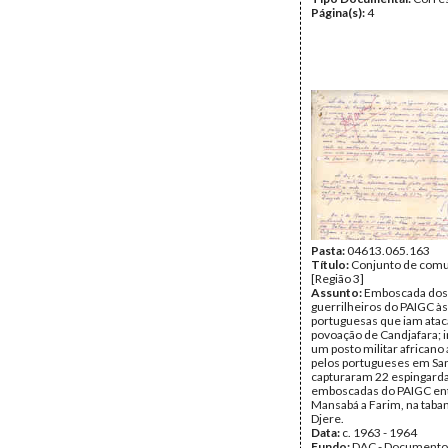
Página(s):
4
Pasta:
04613.065.163
Título:
Conjunto de com
[Região 3]
Assunto:
Emboscada dos
guerrilheiros do PAIGC às
portuguesas que iam atac
povoação de Candjafara; 
um posto militar african
pelos portugueses em Sa
capturaram 22 espingard
emboscadas do PAIGC en
Mansabá a Farim, na taba
Djere.
Data:
c. 1963 - 1964
Fundo:
DAC - Documento