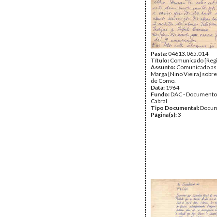
Destinatário:
Amílcar Cab
Secretário Geral do PAIG
Data:
Domingo, 10 de No
1963
Fundo:
DAC - Documento
Cabral
Tipo Documental:
Corre
Página(s):
Pasta:
04613.065.014
3
Título:
Comunicado [Regi
Assunto:
Comunicado as
Marga [Nino Vieira] sobre
de Como.
Data:
1964
Fundo:
DAC - Documento
Cabral
Tipo Documental:
Docum
Página(s):
3