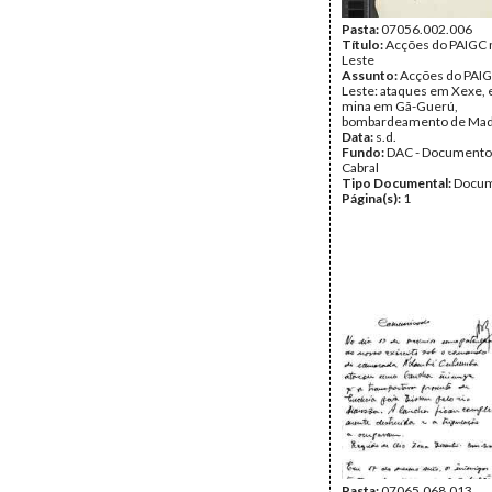
Pasta:
07056.002.006
Título:
Acções do PAIGC 
Leste
Assunto:
Acções do PAIG
Leste: ataques em Xexe, 
mina em Gã-Guerú,
bombardeamento de Madi
Data:
s.d.
Fundo:
DAC - Documento
Cabral
Tipo Documental:
Docum
Página(s):
1
Pasta:
07065.068.013