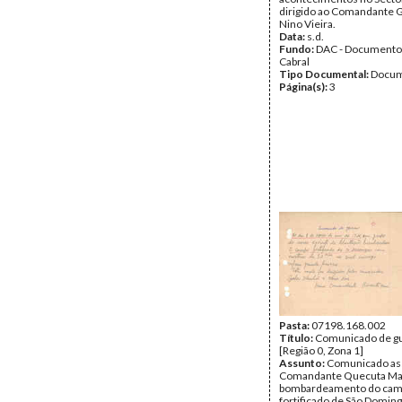
dirigido ao Comandante G
Nino Vieira.
Data:
s.d.
Fundo:
DAC - Documento
Cabral
Tipo Documental:
Docum
Página(s):
3
Pasta:
07198.168.002
Título:
Comunicado de g
[Região 0, Zona 1]
Assunto:
Comunicado ass
Comandante Quecuta Ma
bombardeamento do ca
fortificado de São Doming