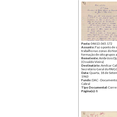
Página(s):
2
Pasta:
04613.065.172
Assunto:
Faz o ponto de 
trabalho nas zonas do Nor
formação de oito grupos
Remetente:
Ambrósio Dj
(Osvaldo Vieira)
Destinatário:
Amílcar Cab
Secretário Geral do PAIG
Data:
Quarta, 18 de Sete
1963
Fundo:
DAC - Documento
Cabral
Tipo Documental:
Corre
Página(s):
8