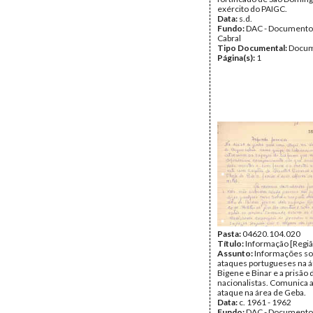
exército do PAIGC.
Data:
s.d.
Fundo:
DAC - Documento
Cabral
Tipo Documental:
Docum
Página(s):
1
Pasta:
04620.104.020
Título:
Informação [Regiã
Assunto:
Informações so
ataques portugueses na á
Bigene e Binar e a prisão 
nacionalistas. Comunica 
ataque na área de Geba.
Data:
c. 1961 - 1962
Fundo:
DAC - Documento