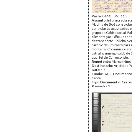
Pasta:
04613.065.115
Assunto:
Informa sobre a
Madina de Boé com o obje
controlar as actividades e
grupo de Cabiro ao Lai. Fa
alimentação. Dificuldade
de transporte. Solicita o 
barco e de um carro para 
fronteira. Comunica o at
patrulha inimiga saída de 
quartel de Cameconde.
Remetente:
Marga (Nino 
Destinatário:
Aristides P
Data:
s.d.
Fundo:
DAC - Documento
Cabral
Tipo Documental:
Corre
Página(s):
5