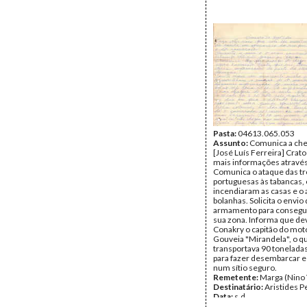
Pasta:
04613.065.053
Assunto:
Comunica a che
[José Luís Ferreira] Crato
mais informações através
Comunica o ataque das t
portuguesas às tabancas,
incendiaram as casas e o 
bolanhas. Solicita o envio
armamento para conseguir
sua zona. Informa que de
Conakry o capitão do mot
Gouveia "Mirandela", o q
transportava 90 toneladas
para fazer desembarcar 
num sítio seguro.
Remetente:
Marga (Nino 
Destinatário:
Aristides P
Data:
s.d.
Fundo:
DAC - Documento