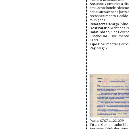
Tipo Documental:
Assunto:
Comunica a situ
Corre
Página(s):
em Como: bombardeament
4
por quatro aviões a jacto 
reconhecimento. Pedido
munições.
Remetente:
Marga (Nino 
Destinatário:
Aristides P
Data:
Sábado, 1 de Fever
Fundo:
DAC - Documento
Cabral
Tipo Documental:
Corre
Página(s):
2
Pasta:
07071.123.059
Título:
Comunicados [Reg
Assunto:
Cópia dos com