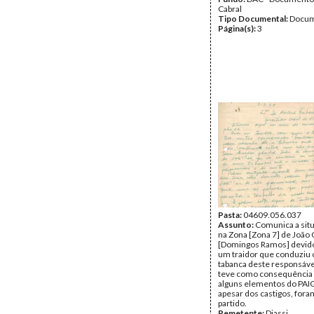
Cabral
Tipo Documental:
Docum
Página(s):
3
Pasta:
04609.056.037
Assunto:
Comunica a situa
na Zona [Zona 7] de João 
[Domingos Ramos] devido
um traidor que conduziu o
tabanca deste responsáve
teve como consequência a
alguns elementos do PAIG
apesar dos castigos, foram
partido.
Remetente:
Djassi