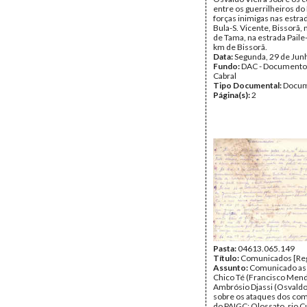
entre os guerrilheiros do
forças inimigas nas estrad
Bula-S. Vicente, Bissorã,
de Tama, na estrada Paile-
km de Bissorã.
Data:
Segunda, 29 de Jun
Fundo:
DAC - Documento
Cabral
Tipo Documental:
Docum
Página(s):
2
Pasta:
04613.065.149
Título:
Comunicados [Reg
Assunto:
Comunicado as
Chico Té (Francisco Mend
Ambrósio Djassi (Osvaldo
sobre os ataques dos co
do PAIGC: Olossato, rio C