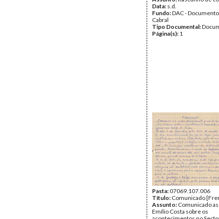
Data:
s.d.
Fundo:
DAC - Documento
Cabral
Tipo Documental:
Docum
Página(s):
1
Pasta:
07069.107.006
Título:
Comunicado [Fren
Assunto:
Comunicado as
Emílio Costa sobre os
acontecimentos no Sector