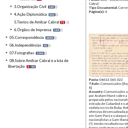
Cabral
3.Organização Civil
166
I
Tipo Documental:
Corre
Página(s):
4
4.Ação Diplomática
662
I
5.Textos de Amílcar Cabral
71
I
6.Órgãos de Imprensa
128
I
05.Correspondência
4650
I
06.Independências
42
I
07.Fotografias
1394
I
08.Sobre Amílcar Cabral e a luta de
libertação
3
55
Pasta:
04613.065.022
Título:
Comunicados [Reg
8]
Assunto:
Comunicados a
por Arafam Mané sobre 
preparada pelos nacionali
estrada de Cubanbol e o 
vedeta no rio de Buba. Re
ofensiva desencadeada pe
em Gam-Pará e o ataque 
nacionalistas a Gam-Ban
(?), tendo resultado na re
tropas portuguesas para B