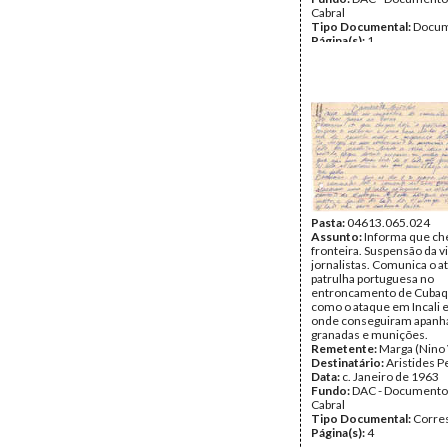
Cabral
Tipo Documental:
Docum
Página(s):
1
Pasta:
04613.065.024
Assunto:
Informa que ch
fronteira. Suspensão da vi
jornalistas. Comunica o 
patrulha portuguesa no
entroncamento de Cubaq
como o ataque em Incali 
onde conseguiram apanh
granadas e munições.
Remetente:
Marga (Nino 
Destinatário:
Aristides P
Data:
c. Janeiro de 1963
Fundo:
DAC - Documento
Cabral
Tipo Documental:
Corre
Página(s):
4