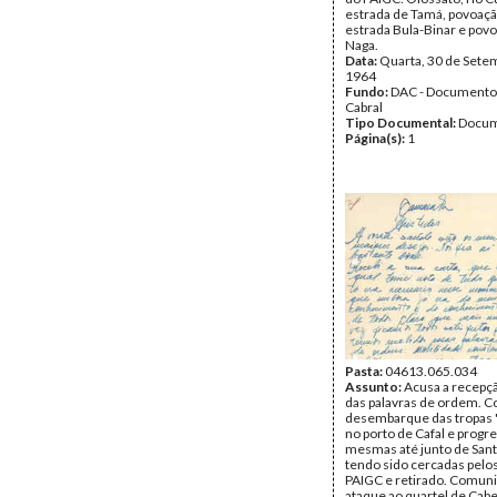
estrada de Tamá, povoaçã
estrada Bula-Binar e pov
Naga.
Data:
Quarta, 30 de Sete
1964
Fundo:
DAC - Documento
Cabral
Tipo Documental:
Docum
Página(s):
1
Pasta:
04613.065.034
Assunto:
Acusa a recepçã
das palavras de ordem. 
desembarque das tropas 
no porto de Cafal e progr
mesmas até junto de Sant
tendo sido cercadas pelo
PAIGC e retirado. Comuni
ataque ao quartel de Cab