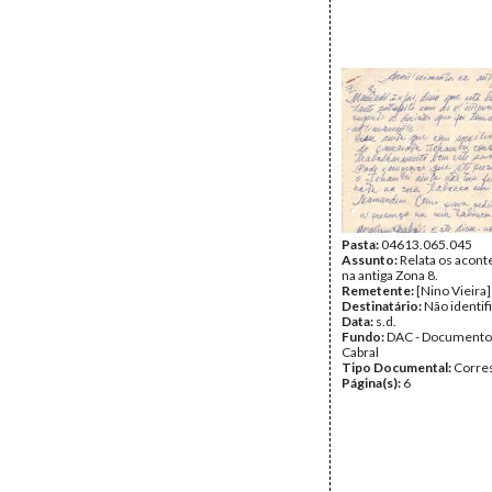
Pasta:
04613.065.045
Assunto:
Relata os acon
na antiga Zona 8.
Remetente:
[Nino Vieira]
Destinatário:
Não identif
Data:
s.d.
Fundo:
DAC - Documento
Cabral
Tipo Documental:
Corre
Página(s):
6