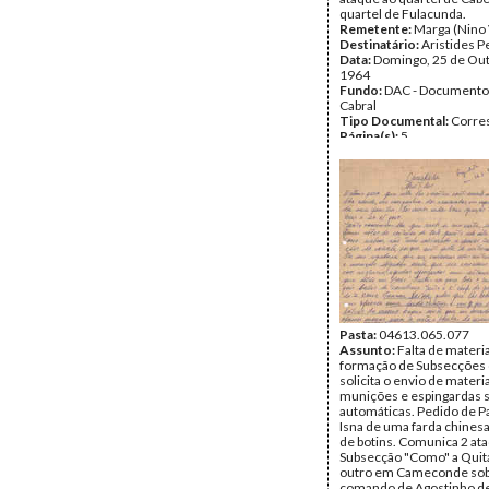
quartel de Fulacunda.
Remetente:
Marga (Nino 
Destinatário:
Aristides P
Data:
Domingo, 25 de Ou
1964
Fundo:
DAC - Documento
Cabral
Tipo Documental:
Corre
Página(s):
5
Pasta:
04613.065.077
Assunto:
Falta de materia
formação de Subsecções 
solicita o envio de materia
munições e espingardas 
automáticas. Pedido de 
Isna de uma farda chinesa
de botins. Comunica 2 at
Subsecção "Como" a Quita
outro em Cameconde sob
comando de Agostinho de