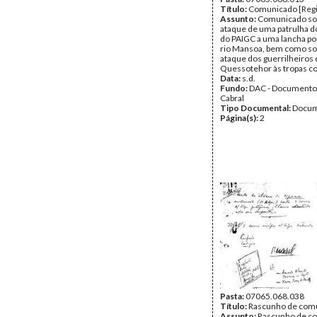
Título:
Comunicado [Regi
Assunto:
Comunicado so
ataque de uma patrulha d
do PAIGC a uma lancha p
rio Mansoa, bem como so
ataque dos guerrilheiros
Quessotehor às tropas co
Data:
s.d.
Fundo:
DAC - Documento
Cabral
Tipo Documental:
Docum
Página(s):
2
Pasta:
07065.068.038
Título:
Rascunho de com
Assunto:
Rascunho de c