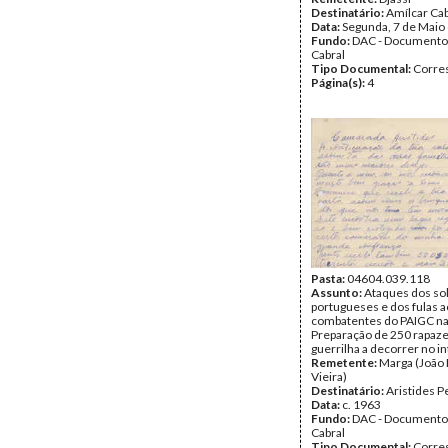
Destinatário:
Amílcar Cab
Data:
Segunda, 7 de Maio
Fundo:
DAC - Documento
Cabral
Tipo Documental:
Corre
Página(s):
4
Pasta:
04604.039.118
Assunto:
Ataques dos so
portugueses e dos fulas 
combatentes do PAIGC na 
Preparação de 250 rapaze
guerrilha a decorrer no in
Remetente:
Marga (João
Vieira)
Destinatário:
Aristides P
Data:
c. 1963
Fundo:
DAC - Documento
Cabral
Tipo Documental:
Corre