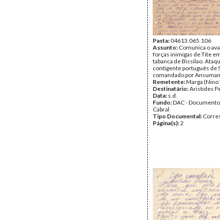
Pasta:
04613.065.106
Assunto:
Comunica o ava
forças inimigas de Tite e
tabanca de Bissilao. Ataq
contigente português de 
comandado por Ansuman
Remetente:
Marga (Nino 
Destinatário:
Aristides P
Data:
s.d.
Fundo:
DAC - Documento
Cabral
Tipo Documental:
Corre
Página(s):
2