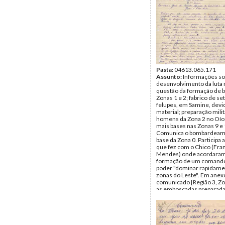
Pasta:
04613.065.171
Assunto:
Informações so
desenvolvimento da luta 
questão da formação de 
Zonas 1 e 2; fabrico de se
felupes, em Samine, devid
material; preparação mili
homens da Zona 2 no Oío;
mais bases nas Zonas 9 e 
Comunica o bombardeam
base da Zona 0. Participa 
que fez com o Chico (Fra
Mendes) onde acordaram
formação de um comando
poder "dominar rapidame
zonas do Leste". Em ane
comunicado [Região 3, Zo
as emboscadas preparada
guerrilheiros do PAIGC na
Talico e Tambato, Mansab
a 2 km da vila de Bissorã.
Remetente:
Ambrósio Dj
(Osvaldo Vieira)