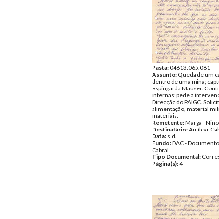
Pasta:
04613.065.081
Assunto:
Queda de um ca
dentro de uma mina; cap
espingarda Mauser. Cont
internas; pede a interven
Direcção do PAIGC. Solicit
alimentação, material mili
materiais.
Remetente:
Marga - Nino
Destinatário:
Amílcar Cab
Data:
s.d.
Fundo:
DAC - Documento
Cabral
Tipo Documental:
Corre
Página(s):
4