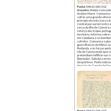
Pasta:
04613.065.012
Assunto:
Relata o encon
Arafam Mané. Comunica q
sofrer uma grande ofensi
princípio do mês (cerco d
Central por via terrestre 
cerco da ilha de Como) e 
reforço das tropas portu
território. Informa sobre
em Catabane e os bomba
sofridos. Comunica o ata
guerrilheiros do PAIGC ao
Bedanda, e às forças por
vila de Cameconde que s
pretendiam infiltrar nas 
libertadas. Solicita o envi
desportivos. Pede notícia
decisão do Comité de Dar
respeito do PAIGC. Comu
ataque ao quartel de Cati
barco no rio de Catchil. I
o problema do controlo do
qual está ser posto em ca
forças portuguesas, solic
envio de carabinas para a
dos rios. Guerra na ilha 
Remetente:
Nino Vieira
Destinatário:
Aristides P
Data:
Janeiro de 1964
Fundo:
DAC - Documento
Cabral
Pasta:
04613.065.015