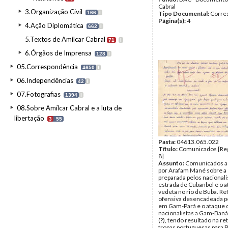
Cabral
3.Organização Civil
166
I
Tipo Documental:
Corre
Página(s):
4
4.Ação Diplomática
662
I
5.Textos de Amílcar Cabral
71
I
6.Órgãos de Imprensa
128
I
05.Correspondência
4650
I
06.Independências
42
I
07.Fotografias
1394
I
08.Sobre Amílcar Cabral e a luta de
libertação
3
55
Pasta:
04613.065.022
Título:
Comunicados [Reg
8]
Assunto:
Comunicados a
por Arafam Mané sobre 
preparada pelos nacionali
estrada de Cubanbol e o 
vedeta no rio de Buba. Re
ofensiva desencadeada pe
em Gam-Pará e o ataque 
nacionalistas a Gam-Ban
(?), tendo resultado na re
tropas portuguesas para B