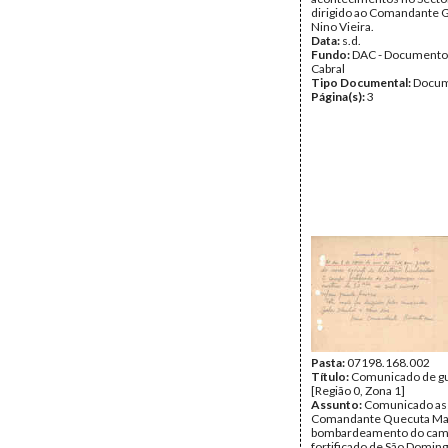
dirigido ao Comandante G
Nino Vieira.
Data:
s.d.
Fundo:
DAC - Documento
Cabral
Tipo Documental:
Docum
Página(s):
3
Pasta:
07198.168.002
Título:
Comunicado de g
[Região 0, Zona 1]
Assunto:
Comunicado ass
Comandante Quecuta Ma
bombardeamento do ca
fortificado de São Doming