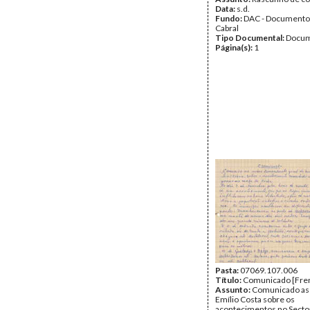
Data:
s.d.
Fundo:
DAC - Documento
Cabral
Tipo Documental:
Docum
Página(s):
1
Pasta:
07069.107.006
Título:
Comunicado [Fren
Assunto:
Comunicado as
Emílio Costa sobre os
acontecimentos no Sector