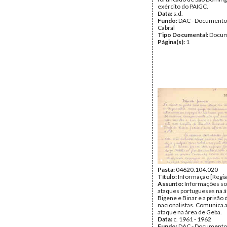
exército do PAIGC.
Data:
s.d.
Fundo:
DAC - Documento
Cabral
Tipo Documental:
Docum
Página(s):
1
Pasta:
04620.104.020
Título:
Informação [Regiã
Assunto:
Informações so
ataques portugueses na á
Bigene e Binar e a prisão 
nacionalistas. Comunica 
ataque na área de Geba.
Data:
c. 1961 - 1962
Fundo:
DAC - Documento