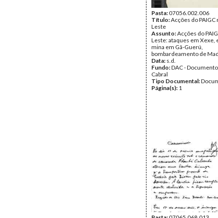
Pasta:
07056.002.006
Título:
Acções do PAIGC 
Leste
Assunto:
Acções do PAIG
Leste: ataques em Xexe, 
mina em Gã-Guerú,
bombardeamento de Madi
Data:
s.d.
Fundo:
DAC - Documento
Cabral
Tipo Documental:
Docum
Página(s):
1
Pasta:
07065.068.013