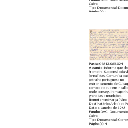
Cabral
Tipo Documental:
Docum
Página(s):
1
Pasta:
04613.065.024
Assunto:
Informa que ch
fronteira. Suspensão da vi
jornalistas. Comunica o 
patrulha portuguesa no
entroncamento de Cubaq
como o ataque em Incali 
onde conseguiram apanh
granadas e munições.
Remetente:
Marga (Nino 
Destinatário:
Aristides P
Data:
c. Janeiro de 1963
Fundo:
DAC - Documento
Cabral
Tipo Documental:
Corre
Página(s):
4