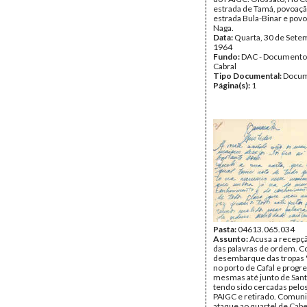
estrada de Tamá, povoaçã
estrada Bula-Binar e pov
Naga.
Data:
Quarta, 30 de Sete
1964
Fundo:
DAC - Documento
Cabral
Tipo Documental:
Docum
Página(s):
1
Pasta:
04613.065.034
Assunto:
Acusa a recepçã
das palavras de ordem. 
desembarque das tropas 
no porto de Cafal e progr
mesmas até junto de Sant
tendo sido cercadas pelo
PAIGC e retirado. Comuni
ataque ao quartel de Cab