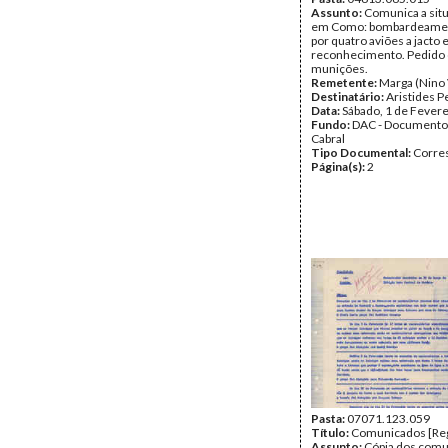
Tipo Documental:
Assunto:
Comunica a situ
Corre
Página(s):
em Como: bombardeament
4
por quatro aviões a jacto 
reconhecimento. Pedido
munições.
Remetente:
Marga (Nino 
Destinatário:
Aristides P
Data:
Sábado, 1 de Fever
Fundo:
DAC - Documento
Cabral
Tipo Documental:
Corre
Página(s):
2
Pasta:
07071.123.059
Título:
Comunicados [Reg
Assunto:
Cópia dos com