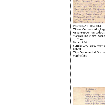
Destinatário:
Amílcar Cab
Secretário Geral do PAIG
Data:
Domingo, 10 de No
1963
Fundo:
DAC - Documento
Cabral
Tipo Documental:
Corre
Página(s):
Pasta:
04613.065.014
3
Título:
Comunicado [Regi
Assunto:
Comunicado as
Marga [Nino Vieira] sobre
de Como.
Data:
1964
Fundo:
DAC - Documento
Cabral
Tipo Documental:
Docum
Página(s):
3