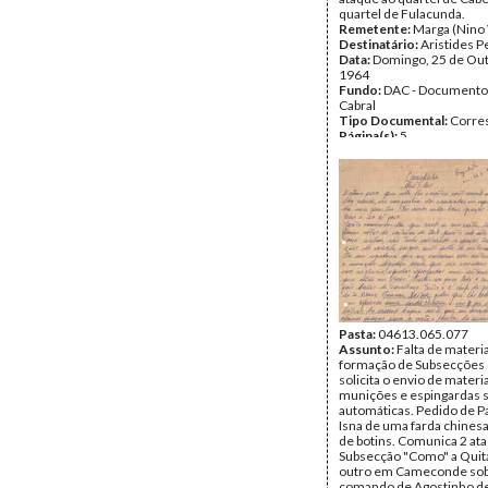
quartel de Fulacunda.
Remetente:
Marga (Nino 
Destinatário:
Aristides P
Data:
Domingo, 25 de Ou
1964
Fundo:
DAC - Documento
Cabral
Tipo Documental:
Corre
Página(s):
5
Pasta:
04613.065.077
Assunto:
Falta de materia
formação de Subsecções 
solicita o envio de materia
munições e espingardas 
automáticas. Pedido de 
Isna de uma farda chinesa
de botins. Comunica 2 at
Subsecção "Como" a Quita
outro em Cameconde sob
comando de Agostinho de