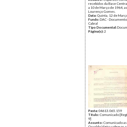
recebidos da Base Centra
a 10 de Março de 1964, a
Lourenço Gomes.
Data:
Quinta, 12 de Març
Fundo:
DAC - Documento
Cabral
Tipo Documental:
Docum
Página(s):
2
Pasta:
04613.065.159
Título:
Comunicado [Regi
9]
Assunto:
Comunicado as
Osvaldo Vieira sobre os 