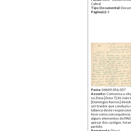
Cabral
Tipo Documental:
Docum
Página(s):
3
Pasta:
04609.056.037
Assunto:
Comunica a situa
na Zona [Zona 7] de João 
[Domingos Ramos] devido
um traidor que conduziu o
tabanca deste responsáve
teve como consequência a
alguns elementos do PAIG
apesar dos castigos, foram
partido.
Remetente:
Djassi