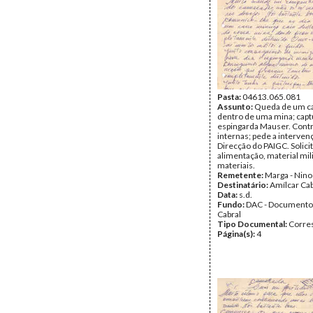
Pasta:
04613.065.081
Assunto:
Queda de um ca
dentro de uma mina; cap
espingarda Mauser. Cont
internas; pede a interven
Direcção do PAIGC. Solicit
alimentação, material mili
materiais.
Remetente:
Marga - Nino
Destinatário:
Amílcar Cab
Data:
s.d.
Fundo:
DAC - Documento
Cabral
Tipo Documental:
Corre
Página(s):
4