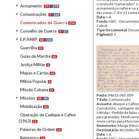
o envio de "camaradas" e
Armamento
271
279
armamento e refere-se à 
das zonas 7, 8 e 11 como 
Comunicações
7
165
Data:
s.d.
Fundo:
DAC - Documento
Comunicados de Guerra
234
Cabral
Tipo Documental:
Docum
Conselho de Guerra
3
27
Página(s):
2
E.P./FARP
68
154
Guerrilha
22
Guias de Marcha
42
Justiça Militar
4
Mapas e Cartas
16
Milícia Popular
5
Missão Cubana
11
Pasta:
04613.065.009
Missões
35
85
Título:
Comunicado
Assunto:
Ataque a Cafine
Mobilização
42
Camotchim, contagem das
sofridas. Pedido de balas 
Operação de Cadique e Cafine
para granadas. Medicame
(1963)
envia cartas para Moscovo
21
Remetente:
Marga (Nino 
Palavras de Ordem
Destinatário:
Aristides P
13
Data:
s.d.
Relatórios
Fundo:
DAC - Documento
74