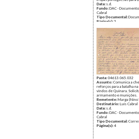
Data:
s.d.
Fundo:
DAC - Documento
Cabral
Tipo Documental:
Docum
Página(s):
3
Pasta:
04613.065.032
Assunto:
Comunica a che
reforços para a batalha na
vindos de Quinara. Solicit
armamento e munições.
Remetente:
Marga (Nino 
Destinatário:
Luís Cabral
Data:
s.d.
Fundo:
DAC - Documento
Cabral
Tipo Documental:
Corre
Página(s):
4