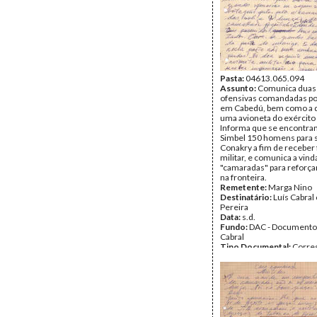
Pasta:
04613.065.094
Assunto:
Comunica duas
ofensivas comandadas po
em Cabedú, bem como a 
uma avioneta do exército
Informa que se encontr
Simbel 150 homens para s
Conakry a fim de receber
militar, e comunica a vind
"camaradas" para reforçar
na fronteira.
Remetente:
Marga Nino
Destinatário:
Luís Cabral
Pereira
Data:
s.d.
Fundo:
DAC - Documento
Cabral
Tipo Documental:
Corre
Página(s):
2