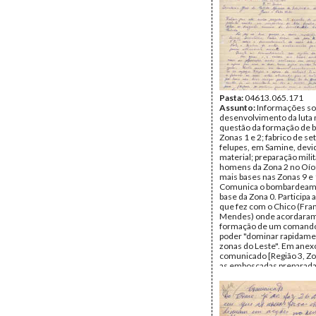
Pasta:
04613.065.171
Assunto:
Informações so
desenvolvimento da luta 
questão da formação de 
Zonas 1 e 2; fabrico de se
felupes, em Samine, devid
material; preparação mili
homens da Zona 2 no Oío;
mais bases nas Zonas 9 e 
Comunica o bombardeam
base da Zona 0. Participa 
que fez com o Chico (Fra
Mendes) onde acordaram
formação de um comando
poder "dominar rapidame
zonas do Leste". Em ane
comunicado [Região 3, Zo
as emboscadas preparada
guerrilheiros do PAIGC na
Talico e Tambato, Mansab
a 2 km da vila de Bissorã.
Remetente:
Ambrósio Dj
(Osvaldo Vieira)