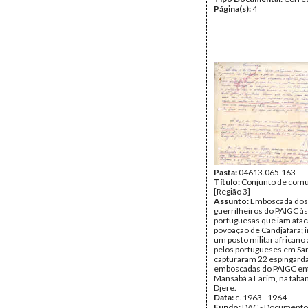
Página(s):
4
Pasta:
04613.065.163
Título:
Conjunto de com
[Região 3]
Assunto:
Emboscada dos
guerrilheiros do PAIGC às
portuguesas que iam atac
povoação de Candjafara; 
um posto militar african
pelos portugueses em Sa
capturaram 22 espingard
emboscadas do PAIGC en
Mansabá a Farim, na taba
Djere.
Data:
c. 1963 - 1964
Fundo:
DAC - Documento