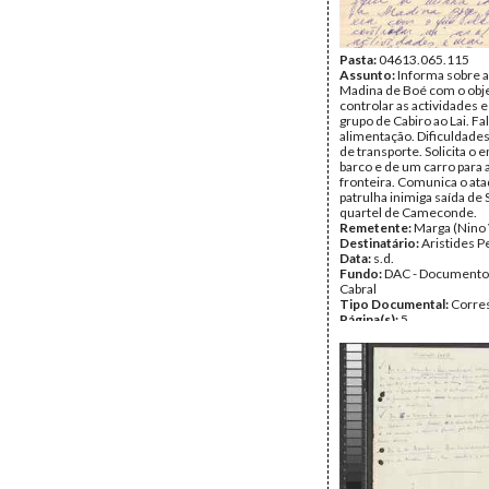
Pasta:
04613.065.115
Assunto:
Informa sobre a
Madina de Boé com o obje
controlar as actividades e
grupo de Cabiro ao Lai. Fa
alimentação. Dificuldade
de transporte. Solicita o 
barco e de um carro para 
fronteira. Comunica o at
patrulha inimiga saída de 
quartel de Cameconde.
Remetente:
Marga (Nino 
Destinatário:
Aristides P
Data:
s.d.
Fundo:
DAC - Documento
Cabral
Tipo Documental:
Corre
Página(s):
5