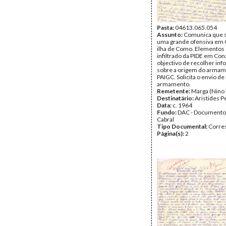
Pasta:
04613.065.054
Assunto:
Comunica que 
uma grande ofensiva em G
ilha de Como. Elementos
infiltrado da PIDE em Co
objectivo de recolher in
sobre a origem do armam
PAIGC. Solicita o envio de
armamento.
Remetente:
Marga (Nino 
Destinatário:
Aristides P
Data:
c. 1964
Fundo:
DAC - Documento
Cabral
Tipo Documental:
Corre
Página(s):
2