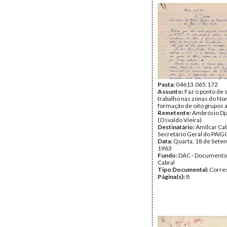
Página(s):
2
Pasta:
04613.065.172
Assunto:
Faz o ponto de 
trabalho nas zonas do Nor
formação de oito grupos
Remetente:
Ambrósio Dj
(Osvaldo Vieira)
Destinatário:
Amílcar Cab
Secretário Geral do PAIG
Data:
Quarta, 18 de Sete
1963
Fundo:
DAC - Documento
Cabral
Tipo Documental:
Corre
Página(s):
8