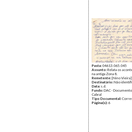
Pasta:
04613.065.045
Assunto:
Relata os acon
na antiga Zona 8.
Remetente:
[Nino Vieira]
Destinatário:
Não identif
Data:
s.d.
Fundo:
DAC - Documento
Cabral
Tipo Documental:
Corre
Página(s):
6