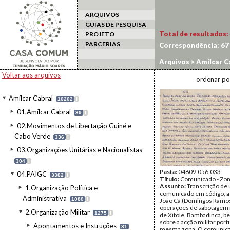
ARQUIVOS
GUIAS DE PESQUISA
Total de resultados:
PROJETO
PARCERIAS
Correspondência:
67
Arquivos
>
Amílcar C
Voltar aos arquivos
ordenar po
Amílcar Cabral
10202
I
01.Amílcar Cabral
39
I
02.Movimentos de Libertação Guiné e
Cabo Verde
336
I
03.Organizações Unitárias e Nacionalistas
304
I
Pasta:
04609.056.033
04.PAIGC
3382
I
Título:
Comunicado - Zona
Assunto:
Transcrição de
1.Organização Política e
comunicado em código, a
Administrativa
1080
I
João Cá (Domingos Ramos
operações de sabotagem 
2.Organização Militar
1275
I
de Xitole, Bambadinca, 
sobre a acção militar por
Apontamentos e Instruções
81
mesma zona. O comunicad