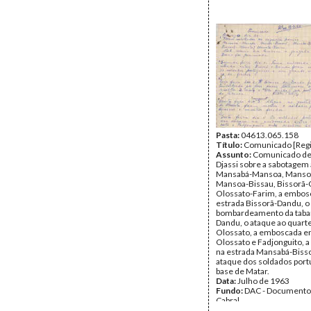
Pasta:
04613.065.158
Título:
Comunicado [Regi
Assunto:
Comunicado de
Djassi sobre a sabotagem
Mansabá-Mansoa, Mansoa
Mansoa-Bissau, Bissorã-
Olossato-Farim, a embos
estrada Bissorã-Dandu, o
bombardeamento da taba
Dandu, o ataque ao quarte
Olossato, a emboscada e
Olossato e Fadjonguito, 
na estrada Mansabá-Bisso
ataque dos soldados port
base de Matar.
Data:
Julho de 1963
Fundo:
DAC - Documento
Cabral
Tipo Documental:
Docum