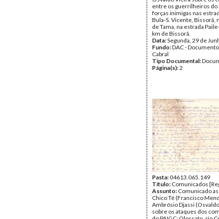
entre os guerrilheiros do
forças inimigas nas estrad
Bula-S. Vicente, Bissorã,
de Tama, na estrada Paile-
km de Bissorã.
Data:
Segunda, 29 de Jun
Fundo:
DAC - Documento
Cabral
Tipo Documental:
Docum
Página(s):
2
Pasta:
04613.065.149
Título:
Comunicados [Reg
Assunto:
Comunicado as
Chico Té (Francisco Mend
Ambrósio Djassi (Osvaldo
sobre os ataques dos co
do PAIGC: Olossato, rio C