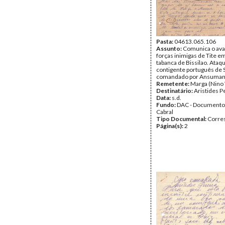
Pasta:
04613.065.106
Assunto:
Comunica o ava
forças inimigas de Tite e
tabanca de Bissilao. Ataq
contigente português de 
comandado por Ansuman
Remetente:
Marga (Nino 
Destinatário:
Aristides P
Data:
s.d.
Fundo:
DAC - Documento
Cabral
Tipo Documental:
Corre
Página(s):
2