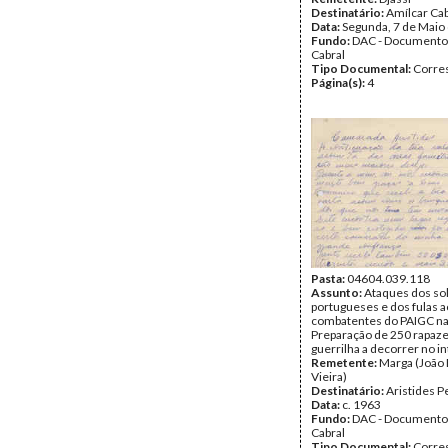
Destinatário:
Amílcar Cab
Data:
Segunda, 7 de Maio
Fundo:
DAC - Documento
Cabral
Tipo Documental:
Corre
Página(s):
4
Pasta:
04604.039.118
Assunto:
Ataques dos so
portugueses e dos fulas 
combatentes do PAIGC na 
Preparação de 250 rapaze
guerrilha a decorrer no in
Remetente:
Marga (João
Vieira)
Destinatário:
Aristides P
Data:
c. 1963
Fundo:
DAC - Documento
Cabral
Tipo Documental:
Corre