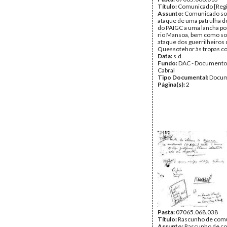
Título:
Comunicado [Regi
Assunto:
Comunicado so
ataque de uma patrulha d
do PAIGC a uma lancha p
rio Mansoa, bem como so
ataque dos guerrilheiros
Quessotehor às tropas co
Data:
s.d.
Fundo:
DAC - Documento
Cabral
Tipo Documental:
Docum
Página(s):
2
Pasta:
07065.068.038
Título:
Rascunho de com
Assunto:
Rascunho de c