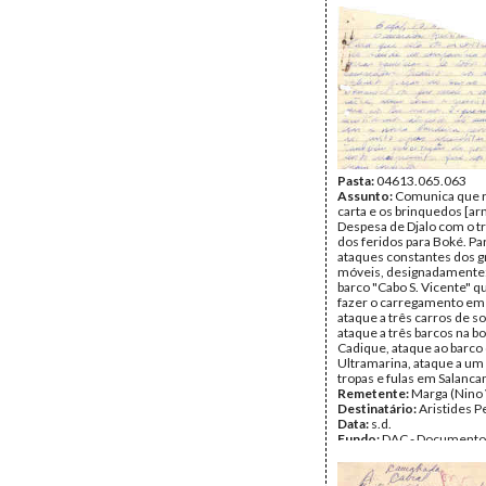
Cabral
Tipo Documental:
Corre
Página(s):
3
Pasta:
04613.065.063
Assunto:
Comunica que 
carta e os brinquedos [a
Despesa de Djalo com o t
dos feridos para Boké. Par
ataques constantes dos 
móveis, designadamente:
barco "Cabo S. Vicente" q
fazer o carregamento em
ataque a três carros de s
ataque a três barcos na b
Cadique, ataque ao barco
Ultramarina, ataque a um
tropas e fulas em Salanca
Remetente:
Marga (Nino 
Destinatário:
Aristides P
Data:
s.d.
Fundo:
DAC - Documento
Cabral
Tipo Documental:
Corre
Página(s):
10