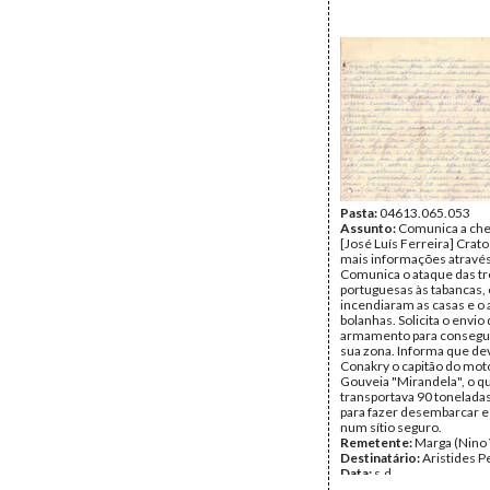
Pasta:
04613.065.053
Assunto:
Comunica a che
[José Luís Ferreira] Crato
mais informações através
Comunica o ataque das t
portuguesas às tabancas,
incendiaram as casas e o 
bolanhas. Solicita o envio
armamento para conseguir
sua zona. Informa que de
Conakry o capitão do mot
Gouveia "Mirandela", o q
transportava 90 toneladas
para fazer desembarcar 
num sítio seguro.
Remetente:
Marga (Nino 
Destinatário:
Aristides P
Data:
s.d.
Fundo:
DAC - Documento