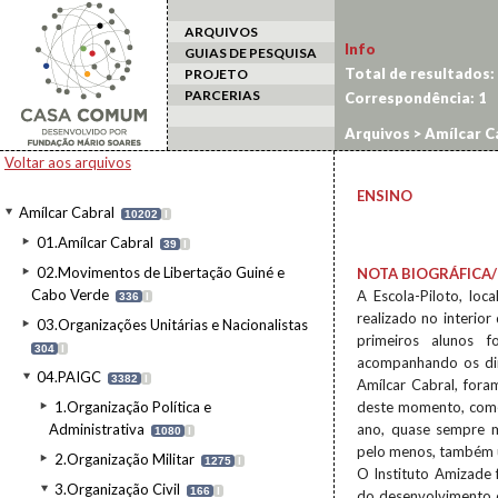
ARQUIVOS
Info
GUIAS DE PESQUISA
Total de resultados:
PROJETO
PARCERIAS
Correspondência:
1
Arquivos
>
Amílcar C
Voltar aos arquivos
ENSINO
Amílcar Cabral
10202
I
01.Amílcar Cabral
39
I
02.Movimentos de Libertação Guiné e
NOTA BIOGRÁFICA/
Cabo Verde
A Escola-Piloto, lo
336
I
realizado no interio
03.Organizações Unitárias e Nacionalistas
primeiros alunos f
304
I
acompanhando os dir
04.PAIGC
3382
I
Amílcar Cabral, fora
1.Organização Política e
deste momento, começ
Administrativa
ano, quase sempre m
1080
I
pelo menos, também 
2.Organização Militar
1275
I
O Instituto Amizade 
3.Organização Civil
166
I
do desenvolvimento de