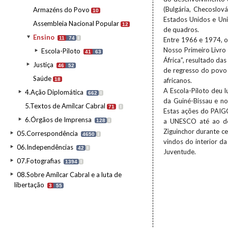
(Bulgária, Checoslov
Armazéns do Povo
10
Estados Unidos e Uni
Assembleia Nacional Popular
12
de quadros.
Ensino
11
74
I
Entre 1966 e 1974, o 
Nosso Primeiro Livro 
Escola-Piloto
41
63
África”, resultado da
Justiça
46
52
de regresso do povo 
Saúde
18
africanos.
A Escola-Piloto deu l
4.Ação Diplomática
662
I
da Guiné-Bissau e no
5.Textos de Amílcar Cabral
71
I
Estas ações do PAIGC
6.Órgãos de Imprensa
a UNESCO até ao de
128
I
Ziguinchor durante ce
05.Correspondência
4650
I
vindos do interior d
06.Independências
42
I
Juventude.
07.Fotografias
1394
I
08.Sobre Amílcar Cabral e a luta de
libertação
3
55