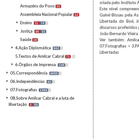
criada pelo Instituto
Armazéns do Povo
10
Este nível compree
Assembleia Nacional Popular
Guiné-Bissau pela A
12
Libertada do Boé, i
Ensino
11
74
I
discursos proferidos 
Justiça
46
52
João Bernardo Vieira
Saúde
Ver também: Amílca
18
07.Fotografias > 3.P
4.Ação Diplomática
662
I
Libertadas
5.Textos de Amílcar Cabral
71
I
6.Órgãos de Imprensa
128
I
05.Correspondência
4650
I
06.Independências
42
I
07.Fotografias
1394
I
08.Sobre Amílcar Cabral e a luta de
libertação
3
55