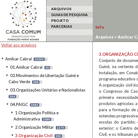
ARQUIVOS
GUIAS DE PESQUISA
PROJETO
PARCERIAS
Info
Arquivos
>
Amílcar C
Voltar aos arquivos
3.ORGANIZAÇÃO CI
Amílcar Cabral
10202
I
Conjunto de document
Guiné, na vertente 
01.Amílcar Cabral
39
I
instalação, em Conak
02.Movimentos de Libertação Guiné e
programa educativo d
Cabo Verde
336
I
A organização civil 
03.Organizações Unitárias e Nacionalistas
o Congresso de Cass
304
I
primeira necessidad
produtos agrícolas; 
04.PAIGC
3382
I
para a formação de p
1.Organização Política e
estendeu progressivam
Administrativa
1080
I
escolas do partido;
2.Organização Militar
exterior; o Centro de
1275
I
Civil, e os tribunais
3.Organização Civil
166
I