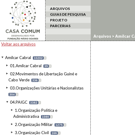
ARQUIVOS
GUIAS DE PESQUISA
PROJETO
PARCERIAS
Arquivos
>
Amílcar C
Voltar aos arquivos
Amílcar Cabral
10202
I
01.Amílcar Cabral
39
I
02.Movimentos de Libertação Guiné e
Cabo Verde
336
I
03.Organizações Unitárias e Nacionalistas
304
I
04.PAIGC
3382
I
1.Organização Política e
Administrativa
1080
I
2.Organização Militar
1275
I
3.Organização Civil
166
I