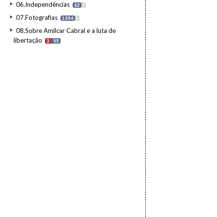
06.Independências
42
I
07.Fotografias
1394
I
08.Sobre Amílcar Cabral e a luta de
libertação
3
55