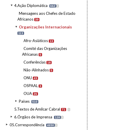
4.Ação Diplomática
662
I
Mensagens aos Chefes de Estado
Africanos
39
Organizações Internacionais
113
Afro-Asiáticos
13
Comité das Organizações
Africanas
5
Conferências
18
Não-Alinhados
5
ONU
43
OSPAAL
3
OUA
26
Países
510
5.Textos de Amílcar Cabral
71
I
6.Órgãos de Imprensa
128
I
05.Correspondência
4650
I