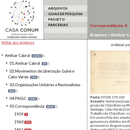
ARQUIVOS
GUIAS DE PESQUISA
PROJETO
PARCERIAS
Correspondência:
8
Arquivos
>
Amílcar C
Voltar aos arquivos
ordenar po
Amílcar Cabral
10202
I
01.Amílcar Cabral
39
I
02.Movimentos de Libertação Guiné e
Cabo Verde
336
I
03.Organizações Unitárias e Nacionalistas
304
I
Pasta:
07200.170.102
04.PAIGC
3382
I
Assunto:
Autorização para
prisão de Chão Bom na Il
05.Correspondência
4650
I
Santiago, Cabo Verde [C
Trabalho de Chão Bom, no 
1959
2
Em anexo lista dos aviad
guineenses detidos em B
1960
205
prisioneiros de guerra p
1961
(feitos pelo PAIGC durant