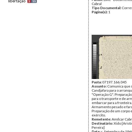
libertação
3
55
Cabral
Tipo Documental:
Corre
Página(s):
1
Pasta:
07197.166.045
Assunto:
Comunica que s
Candjafara para o arranq
"Operação G". Preparação
para o transporte e de a
embarcar para a fronteira
Armamento pesado e far
Preparação de um corpo e
exército.
Remetente:
Amílcar Cabr
Destinatário:
Xido [Arist
Pereira]
Data:
c. Setembro de 196