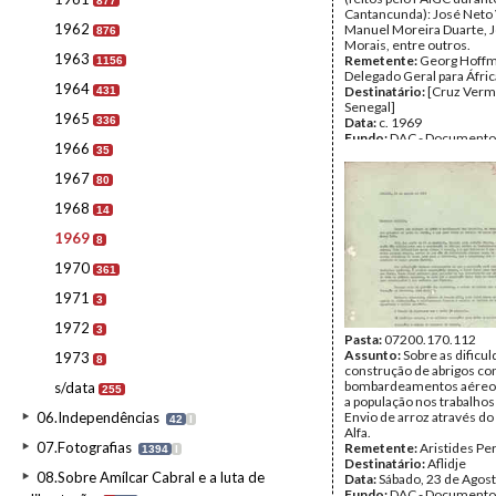
877
Cantancunda): José Neto 
1962
Manuel Moreira Duarte, Jo
876
Morais, entre outros.
1963
Remetente:
Georg Hoffm
1156
Delegado Geral para Áfric
1964
Destinatário:
[Cruz Verm
431
Senegal]
1965
336
Data:
c. 1969
Fundo:
DAC - Documento
1966
35
Cabral
Tipo Documental:
Corre
1967
80
Página(s):
2
1968
14
1969
8
1970
361
1971
3
1972
3
Pasta:
07200.170.112
Assunto:
Sobre as dificu
1973
8
construção de abrigos co
bombardeamentos aéreos
s/data
255
a população nos trabalhos 
06.Independências
Envio de arroz através 
42
I
Alfa.
07.Fotografias
Remetente:
Aristides Pe
1394
I
Destinatário:
Aflidje
08.Sobre Amílcar Cabral e a luta de
Data:
Sábado, 23 de Agos
Fundo:
DAC - Documento