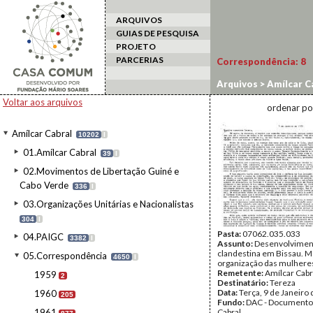
ARQUIVOS
GUIAS DE PESQUISA
PROJETO
PARCERIAS
Correspondência:
8
Arquivos
>
Amílcar C
Voltar aos arquivos
ordenar po
Amílcar Cabral
10202
I
01.Amílcar Cabral
39
I
02.Movimentos de Libertação Guiné e
Cabo Verde
336
I
03.Organizações Unitárias e Nacionalistas
304
I
Pasta:
07062.035.033
04.PAIGC
3382
I
Assunto:
Desenvolviment
clandestina em Bissau. M
05.Correspondência
4650
I
organização das mulheres 
Remetente:
Amílcar Cabr
1959
2
Destinatário:
Tereza
Data:
Terça, 9 de Janeiro
1960
205
Fundo:
DAC - Documento
1961
Cabral