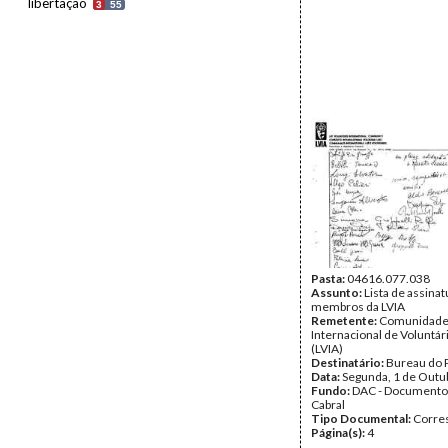
libertação
3
55
Pasta:
04616.077.038
Assunto:
Lista de assina
membros da LVIA
Remetente:
Comunidad
Internacional de Voluntár
(LVIA)
Destinatário:
Bureau do 
Data:
Segunda, 1 de Outu
Fundo:
DAC - Documento
Cabral
Tipo Documental:
Corre
Página(s):
4