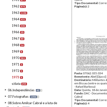
877
Tipo Documental:
Corre
1962
Página(s):
2
876
1963
1156
1964
431
1965
336
1966
35
1967
80
1968
14
1969
8
1970
361
1971
3
1972
3
Pasta:
07062.035.034
Remetente:
Abel [Djassi]
1973
8
Destinatário:
Militantes 
em Bissau (entre os quais
s/data
255
- Rafael Barbosa)
06.Independências
Data:
Quinta, 18 de Janei
42
I
Fundo:
DAC - Documento
07.Fotografias
Cabral
1394
I
Tipo Documental:
Corre
08.Sobre Amílcar Cabral e a luta de
Página(s):
4