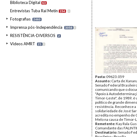
Biblioteca Digital
63
Entrevistas Tuba Rai Metin
154
I
Fotografias
2460
Imprensa pós-Independência
3058
I
RESISTÊNCIA-DIVERSOS
2
Videos AMRT
21
I
Pasta:
09623.059
Assunto:
Carta de Xanana
Senado Federal Brasileir
comunicando que o doc
"Apoio à Autodeterminaç
Timor-Leste", de 1989, é
político de grande dimens
resistência. Reconhece a
solidariedade de José Sa
acredita no empenho de 
Melo na causa de Timor-L
Remetente:
Kay Rala Gu
Comandante das FALINTI
Destinatário:
Senado Fed
Brasileiro - Brasília