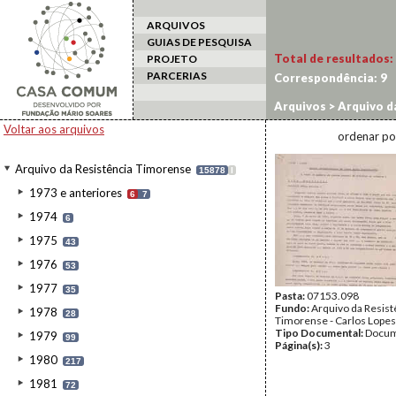
ARQUIVOS
GUIAS DE PESQUISA
Total de resultados:
PROJETO
PARCERIAS
Correspondência:
9
Arquivos
>
Arquivo d
Voltar aos arquivos
ordenar po
Arquivo da Resistência Timorense
15878
I
1973 e anteriores
6
7
1974
6
1975
43
1976
53
1977
35
Pasta:
07153.098
Fundo:
Arquivo da Resist
1978
28
Timorense - Carlos Lopes
Tipo Documental:
Docum
1979
99
Página(s):
3
1980
217
1981
72