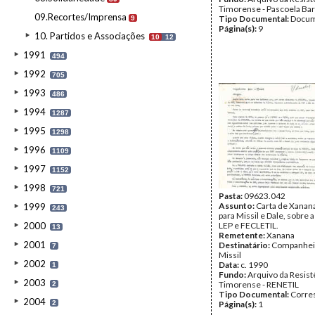
Timorense - Pascoela Ba
09.Recortes/Imprensa
Tipo Documental:
Docum
9
Página(s):
9
10. Partidos e Associações
10
12
1991
494
1992
705
1993
486
1994
1287
1995
1298
1996
1109
1997
1152
1998
721
Pasta:
09623.042
Assunto:
Carta de Xana
1999
243
para Missil e Dale, sobre 
2000
LEP e FECLETIL.
13
Remetente:
Xanana
2001
Destinatário:
Companheir
7
Missil
2002
Data:
c. 1990
1
Fundo:
Arquivo da Resist
2003
Timorense - RENETIL
2
Tipo Documental:
Corre
2004
2
Página(s):
1