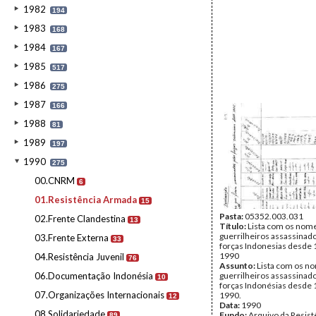
1982
194
1983
168
1984
167
1985
517
1986
275
1987
166
1988
81
1989
197
1990
275
00.CNRM
6
01.Resistência Armada
15
Pasta:
05352.003.031
02.Frente Clandestina
13
Título:
Lista com os nom
guerrilheiros assassinado
03.Frente Externa
33
forças Indonesias desde 
1990
04.Resistência Juvenil
76
Assunto:
Lista com os n
06.Documentação Indonésia
guerrilheiros assassinado
10
forças Indonésias desde 
07.Organizações Internacionais
1990.
12
Data:
1990
08.Solidariedade
Fundo:
Arquivo da Resist
89