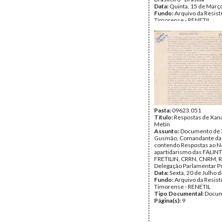
Data:
Quinta, 15 de Març
Fundo:
Arquivo da Resist
Timorense - RENETIL
Tipo Documental:
Corre
Página(s):
2
Pasta:
09623.051
Título:
Respostas de Xan
Metin
Assunto:
Documento de 
Gusmão, Comandante das
contendo Respostas ao N
apartidarismo das FALINT
FRETILIN, CRRN, CNRM, RE
Delegação Parlamentar P
Data:
Sexta, 20 de Julho 
Fundo:
Arquivo da Resist
Timorense - RENETIL
Tipo Documental:
Docum
Página(s):
9