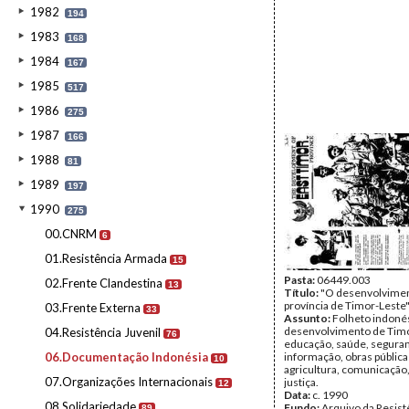
1982
194
1983
168
1984
167
1985
517
1986
275
1987
166
1988
81
1989
197
1990
275
00.CNRM
6
01.Resistência Armada
15
Pasta:
06449.003
02.Frente Clandestina
13
Título:
"O desenvolvimen
província de Timor-Leste
03.Frente Externa
33
Assunto:
Folheto indonés
desenvolvimento de Timo
04.Resistência Juvenil
76
educação, saúde, seguran
06.Documentação Indonésia
informação, obras pública
10
agricultura, comunicação, 
07.Organizações Internacionais
justiça.
12
Data:
c. 1990
08.Solidariedade
Fundo:
Arquivo da Resist
89