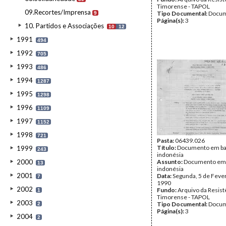
Timorense - TAPOL
09.Recortes/Imprensa
Tipo Documental:
Docum
9
Página(s):
3
10. Partidos e Associações
10
12
1991
494
1992
705
1993
486
1994
1287
1995
1298
1996
1109
1997
1152
1998
721
Pasta:
06439.026
Título:
Documento em b
1999
243
indonésia
2000
Assunto:
Documento em
13
indonésia
2001
Data:
Segunda, 5 de Feve
7
1990
2002
Fundo:
Arquivo da Resist
1
Timorense - TAPOL
2003
Tipo Documental:
Docum
2
Página(s):
3
2004
2