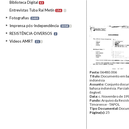
Biblioteca Digital
63
Entrevistas Tuba Rai Metin
154
I
Fotografias
2460
Imprensa pós-Independência
3058
I
RESISTÊNCIA-DIVERSOS
2
Videos AMRT
21
I
Pasta:
06480.006
Título:
Documento em b
indonésia
Assunto:
Conjunto docu
bahasa indonésia. Parcia
ilegível.
Data:
c. Novembro de 19
Fundo:
Arquivo da Resist
Timorense - TAPOL
Tipo Documental:
Docum
Página(s):
25