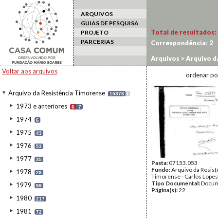
ARQUIVOS
GUIAS DE PESQUISA
Total de resultados:
PROJETO
PARCERIAS
Correspondência:
2
Arquivos
>
Arquivo d
Voltar aos arquivos
ordenar po
Arquivo da Resistência Timorense
15878
I
1973 e anteriores
6
7
1974
6
1975
43
1976
53
1977
35
Pasta:
07153.053
Fundo:
Arquivo da Resist
1978
28
Timorense - Carlos Lopes
Tipo Documental:
Docum
1979
99
Página(s):
22
1980
217
1981
72