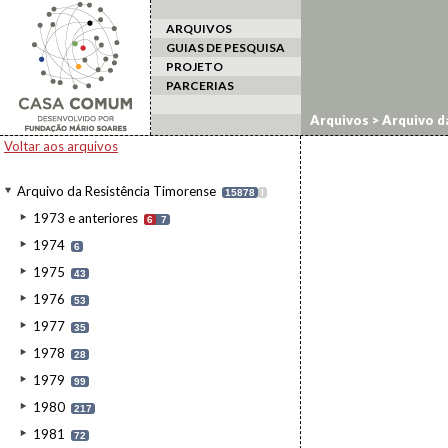
ARQUIVOS
GUIAS DE PESQUISA
PROJETO
PARCERIAS
Arquivos
>
Arquivo d
Voltar aos arquivos
Arquivo da Resistência Timorense
15878
I
1973 e anteriores
6
7
1974
6
1975
43
1976
53
1977
35
1978
28
1979
99
1980
217
1981
72