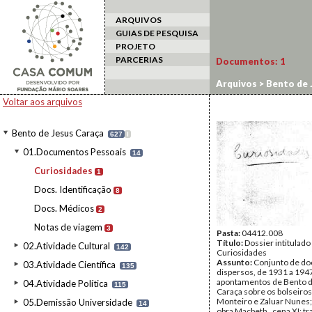
ARQUIVOS
GUIAS DE PESQUISA
PROJETO
PARCERIAS
Documentos:
1
Arquivos
>
Bento de 
Voltar aos arquivos
Bento de Jesus Caraça
627
I
01.Documentos Pessoais
14
Curiosidades
1
Docs. Identificação
8
Docs. Médicos
2
Notas de viagem
3
Pasta:
04412.008
Título:
Dossier intitulado
02.Atividade Cultural
142
Curiosidades
Assunto:
Conjunto de d
03.Atividade Científica
135
dispersos, de 1931 a 194
apontamentos de Bento d
04.Atividade Política
115
Caraça sobre os bolseiros 
Monteiro e Zaluar Nunes;
05.Demissão Universidade
14
obra Macbeth , cena XI; t