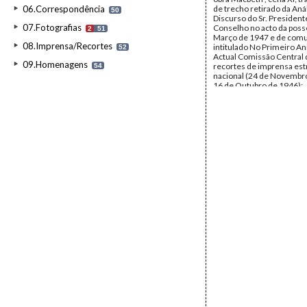
06.Correspondência
de trecho retirado da Aná
50
Discurso do Sr. President
07.Fotografias
Conselho no acto da poss
2
51
Março de 1947 e de com
08.Imprensa/Recortes
intitulado No Primeiro An
52
Actual Comissão Central
09.Homenagens
recortes de imprensa est
54
nacional (24 de Novembr
16 de Outubro de 1946);
correspondência dirigida
Jesus Caraça por Joaquim
Miranda, Alda Gonçalves,
Nunes Duarte (29 de Out
1936 a 16 de Março de 194
nomes de membros da C
dos Caminhos de Ferro P
texto sobre a obra Histoir
Revolutions de Portugal 
Vertot; bilhetes da Carris
visita de António Paes Sal
António Affonso Palla; te
intitulado O Gil Vicente e 
dos seus Autos; brochura 
Visita dos Alunos da Esco
Colonial à Exposição de 
por Júlio Garcês de Lenca
transcrições da revista N
Data:
1931 - 1947
Fundo:
DBC - Documento
Jesus Caraça
Tipo Documental:
Docum
Página(s):
62