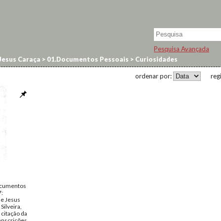
Pesquisa Avançada
Jesus Caraça
>
01.Documentos Pessoais
>
Curiosidades
ordenar por:
reg
ocumentos
7:
e Jesus
Silveira,
 citação da
ranscrições