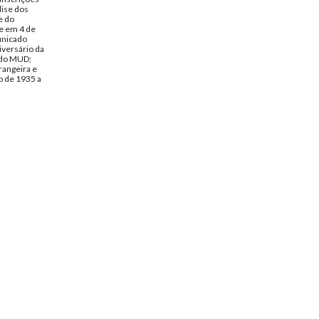
lise dos
e do
e em 4 de
unicado
iversário da
 do MUD;
rangeira e
o de 1935 a
 a Bento de
 G.
 José
ubro de
1); lista de
ompanhia
ortugueses;
e des
de Abbé
; cartões de
vação,
xto
a Feitura
intitulada
la Superior
Vincennes
stre;
ature.
s Bento de
entos