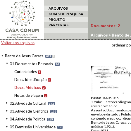
ARQUIVOS
GUIAS DE PESQUISA
PROJETO
PARCERIAS
Documentos:
2
Arquivos
>
Bento de 
Voltar aos arquivos
ordenar po
Bento de Jesus Caraça
627
I
01.Documentos Pessoais
14
Curiosidades
1
Docs. Identificação
8
Docs. Médicos
2
Notas de viagem
3
Pasta:
04405.015
Título:
Electrocardiogra
02.Atividade Cultural
142
atestado médico
Assunto:
Documentos pe
03.Atividade Científica
135
envelope dirigido a Pulid
contendo electrocardiog
04.Atividade Política
115
Bento de Jesus Caraça; a
médico (1921).
05.Demissão Universidade
14
Data:
1921