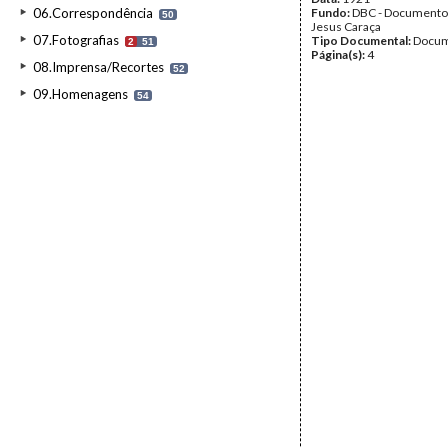
06.Correspondência
Fundo:
DBC - Documento
50
Jesus Caraça
07.Fotografias
Tipo Documental:
Docum
2
51
Página(s):
4
08.Imprensa/Recortes
52
09.Homenagens
54