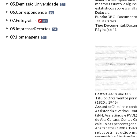
05.Demissão Universidade
mesmo assunto, e alguns
14
estatísticos sobre o anal
06.Correspondência
Data:
s.d.
50
Fundo:
DBC - Documento
07.Fotografias
Jesus Caraça
2
51
Tipo Documental:
Docum
08.Imprensa/Recortes
Página(s):
41
52
09.Homenagens
54
Pasta:
04418.006.002
Título:
Orçamentos por m
(1925 a 1946)
Assunto:
Cálculos e cont
Assistência e Verbas Conf
(SPN, Assistência e PVDE),
de Alta Cultura; Contas Ge
cálculo das percentagens
Analfabetos (1900 a 1940)
relativos à instrução prim
secundária e à instrução 