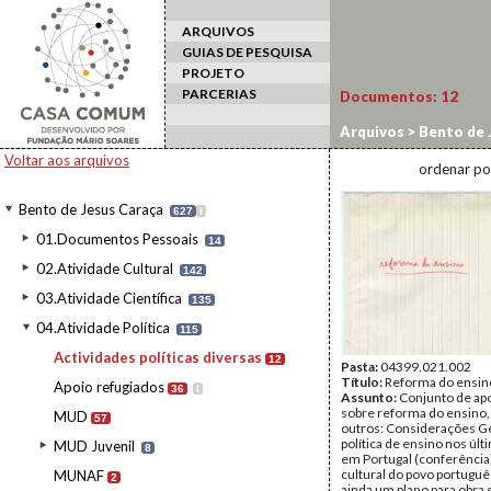
ARQUIVOS
GUIAS DE PESQUISA
PROJETO
PARCERIAS
Documentos:
12
Arquivos
>
Bento de 
Voltar aos arquivos
ordenar po
Bento de Jesus Caraça
627
I
01.Documentos Pessoais
14
02.Atividade Cultural
142
03.Atividade Científica
135
04.Atividade Política
115
Actividades políticas diversas
12
Pasta:
04399.021.002
Título:
Reforma do ensin
Apoio refugiados
36
I
Assunto:
Conjunto de a
sobre reforma do ensino,
MUD
57
outros: Considerações Ge
política de ensino nos úl
MUD Juvenil
8
em Portugal (conferênci
cultural do povo portugu
MUNAF
2
ainda um plano para obra 