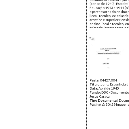
(censo de 1940); Estatísti
Educação 1943 a 1944 (n.
e professores do ensino 
liceal, técnico, eclesiásti
artístico e superior); ensi
ensino liceal e técnico, e
primário (professores e a
estabelecimentos de ens
Data:
s.d.
Fundo:
DBC - Documento
Jesus Caraça
Tipo Documental:
Docum
Página(s):
33
Pasta:
04427.004
Título:
Junta Espanhola d
Data:
Abril de 1945
Fundo:
DBC - Documento
Jesus Caraça
Tipo Documental:
Docum
Página(s):
30 (29 Imagens