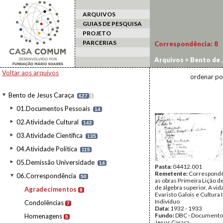
ARQUIVOS
GUIAS DE PESQUISA
PROJETO
PARCERIAS
Correspondência:
8
Arquivos
>
Bento de 
Voltar aos arquivos
ordenar po
Bento de Jesus Caraça
627
I
01.Documentos Pessoais
14
02.Atividade Cultural
142
03.Atividade Científica
135
04.Atividade Política
115
05.Demissão Universidade
14
Pasta:
04412.001
Remetente:
Correspondê
06.Correspondência
50
as obras Primeira Lição 
de álgebra superior, A vid
Agradecimentos
8
Evaristo Galois e Cultura 
Indivíduo
Condolências
7
Data:
1932 - 1933
Fundo:
DBC - Documento
Homenagens
5
Jesus Caraça