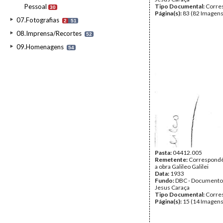
Pessoal
Tipo Documental:
Corre
30
Página(s):
83 (82 Imagens
07.Fotografias
2
51
08.Imprensa/Recortes
52
09.Homenagens
54
Pasta:
04412.005
Remetente:
Correspondê
a obra Galileo Galilei
Data:
1933
Fundo:
DBC - Documento
Jesus Caraça
Tipo Documental:
Corre
Página(s):
15 (14 Imagens