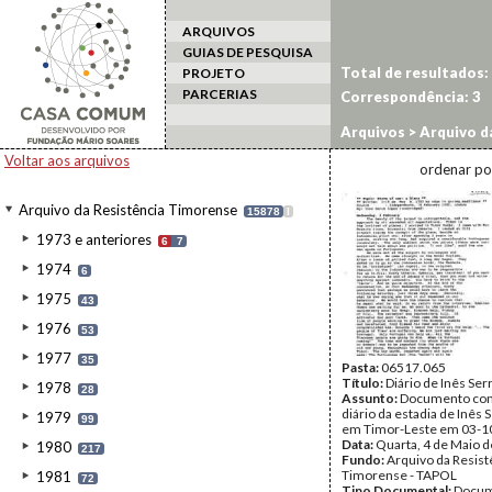
ARQUIVOS
GUIAS DE PESQUISA
Total de resultados:
PROJETO
PARCERIAS
Correspondência:
3
Arquivos
>
Arquivo d
Voltar aos arquivos
ordenar po
Arquivo da Resistência Timorense
15878
I
1973 e anteriores
6
7
1974
6
1975
43
1976
53
1977
35
Pasta:
06517.065
Título:
Diário de Inês Ser
1978
28
Assunto:
Documento co
diário da estadia de Inês 
1979
99
em Timor-Leste em 03-1
Data:
Quarta, 4 de Maio 
1980
217
Fundo:
Arquivo da Resist
Timorense - TAPOL
1981
72
Tipo Documental:
Docum