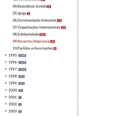
04.Resistência Juvenil
66
05.Igreja
5
06.Documentação Indonésia
14
07.Organizações Internacionais
19
08.Solidariedade
181
09.Recortes/Imprensa
46
10.Partidos e Associações
8
1995
1298
1996
1109
1997
1152
1998
721
1999
243
2000
13
2001
7
2002
1
2003
2