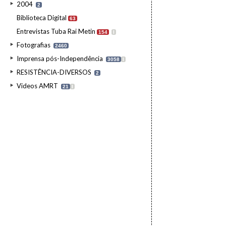
2004
2
Biblioteca Digital
63
Entrevistas Tuba Rai Metin
154
I
Fotografias
2460
Imprensa pós-Independência
3058
I
RESISTÊNCIA-DIVERSOS
2
Videos AMRT
21
I