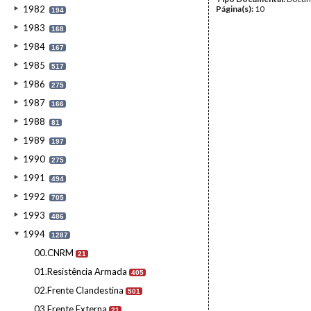
1982
Página(s):
10
194
1983
168
1984
167
1985
517
1986
275
1987
166
1988
81
1989
197
1990
275
1991
494
1992
705
1993
486
1994
1287
00.CNRM
21
01.Resistência Armada
405
02.Frente Clandestina
501
03.Frente Externa
21