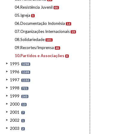
04.Resistência Juvenil
66
05.Igreja
5
06.Documentação Indonésia
14
07.Organizações Internacionais
19
08.Solidariedade
181
09.Recortes/Imprensa
46
10.Partidos e Associações
8
1995
1298
1996
1109
1997
1152
1998
721
1999
243
2000
13
2001
7
2002
1
2003
2