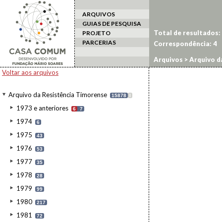
ARQUIVOS
GUIAS DE PESQUISA
Total de resultados:
PROJETO
PARCERIAS
Correspondência:
4
Arquivos
>
Arquivo d
Voltar aos arquivos
Arquivo da Resistência Timorense
15878
I
1973 e anteriores
6
7
1974
6
1975
43
1976
53
1977
35
1978
28
1979
99
1980
217
1981
72