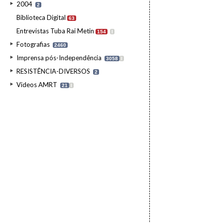
2004
2
Biblioteca Digital
63
Entrevistas Tuba Rai Metin
154
I
Fotografias
2460
Imprensa pós-Independência
3058
I
RESISTÊNCIA-DIVERSOS
2
Videos AMRT
21
I