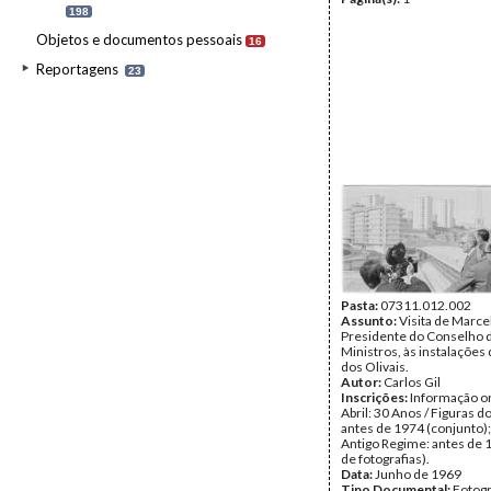
198
Objetos e documentos pessoais
16
Reportagens
23
Pasta:
07311.012.002
Assunto:
Visita de Marce
Presidente do Conselho 
Ministros, às instalações 
dos Olivais.
Autor:
Carlos Gil
Inscrições:
Informação or
Abril: 30 Anos / Figuras d
antes de 1974 (conjunto);
Antigo Regime: antes de 
de fotografias).
Data:
Junho de 1969
Tipo Documental:
Fotogr