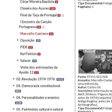
César Moreira Baptista
4
Tipo Documental:
Fotogr
Página(s):
1
Cimeira dos Açores
134
Final da Taça de Portugal
3
I
I Encontro da Canção
Portuguesa
23
I
Marcello Caetano
14
Oposição
15
PIDE
12
Rui Patrício
3
Salazar
72
Visita dos astronautas da
Apollo 12
12
Pasta:
07311.021.028
02. Revolução 1974-1976
4122
Assunto:
Marcello Caeta
uma entrevista.
03. Democracia constitucional
Autor:
Carlos Gil
Inscrições:
Informação or
865
Abril: 30 Anos / Figuras d
04. Personalidades e eventos
antes de 1974 (conjunto);
Antigo Regime: antes de 
1148
de fotografias).
Tipo Documental:
Fotogr
05. Património cultural e natural
Página(s):
1