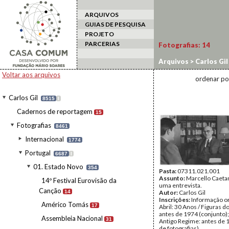
ARQUIVOS
GUIAS DE PESQUISA
PROJETO
PARCERIAS
Fotografias:
14
Arquivos
>
Carlos Gil
Voltar aos arquivos
ordenar po
Carlos Gil
8515
I
Cadernos de reportagem
15
Fotografias
8461
Internacional
1774
Portugal
6687
I
01. Estado Novo
354
Pasta:
07311.021.001
Assunto:
Marcello Caeta
14º Festival Eurovisão da
uma entrevista.
Canção
14
Autor:
Carlos Gil
Inscrições:
Informação or
Américo Tomás
17
Abril: 30 Anos / Figuras d
antes de 1974 (conjunto);
Assembleia Nacional
31
Antigo Regime: antes de 
de fotografias).