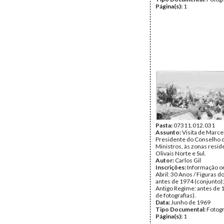
Página(s):
1
Pasta:
07311.012.031
Assunto:
Visita de Marce
Presidente do Conselho 
Ministros, às zonas resid
Olivais Norte e Sul.
Autor:
Carlos Gil
Inscrições:
Informação or
Abril: 30 Anos / Figuras d
antes de 1974 (conjunto);
Antigo Regime: antes de 
de fotografias).
Data:
Junho de 1969
Tipo Documental:
Fotogr
Página(s):
1