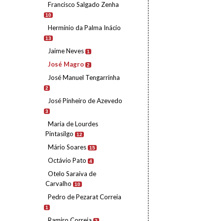
Francisco Salgado Zenha
10
Hermínio da Palma Inácio
13
Jaime Neves
1
José Magro
2
José Manuel Tengarrinha
2
José Pinheiro de Azevedo
3
Maria de Lourdes
Pintasilgo
12
Mário Soares
15
Octávio Pato
4
Otelo Saraiva de
Carvalho
10
Pedro de Pezarat Correia
1
Ramiro Correia
2