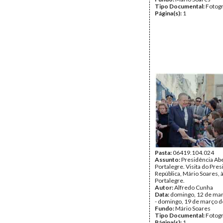
Tipo Documental:
Fotogr
Página(s):
1
Pasta:
06419.104.024
Assunto:
Presidência Ab
Portalegre. Visita do Pre
República, Mário Soares, 
Portalegre.
Autor:
Alfredo Cunha
Data:
domingo, 12 de ma
- domingo, 19 de março 
Fundo:
Mário Soares
Tipo Documental:
Fotogr
Página(s):
1