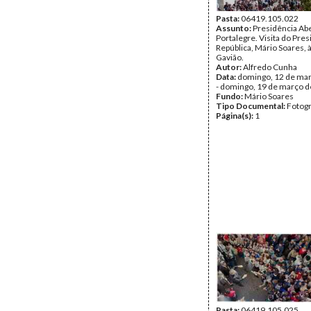
Pasta:
06419.105.022
Assunto:
Presidência Ab
Portalegre. Visita do Pre
República, Mário Soares, à
Gavião.
Autor:
Alfredo Cunha
Data:
domingo, 12 de ma
- domingo, 19 de março 
Fundo:
Mário Soares
Tipo Documental:
Fotogr
Página(s):
1
Pasta:
06419.105.025