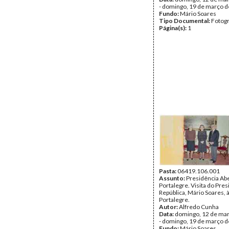
- domingo, 19 de março 
Fundo:
Mário Soares
Tipo Documental:
Fotogr
Página(s):
1
Pasta:
06419.106.001
Assunto:
Presidência Ab
Portalegre. Visita do Pre
República, Mário Soares, 
Portalegre.
Autor:
Alfredo Cunha
Data:
domingo, 12 de ma
- domingo, 19 de março 
Fundo:
Mário Soares