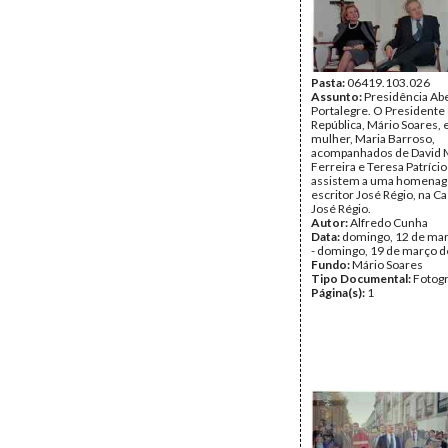
Pasta:
06419.103.026
Assunto:
Presidência Ab
Portalegre. O Presidente
República, Mário Soares, 
mulher, Maria Barroso,
acompanhados de David 
Ferreira e Teresa Patríci
assistem a uma homena
escritor José Régio, na 
José Régio.
Autor:
Alfredo Cunha
Data:
domingo, 12 de ma
- domingo, 19 de março 
Fundo:
Mário Soares
Tipo Documental:
Fotogr
Página(s):
1