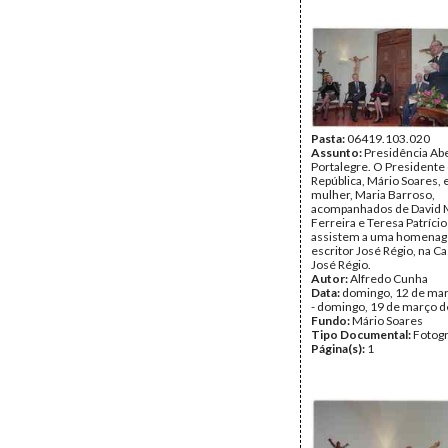
Pasta:
06419.103.020
Assunto:
Presidência Ab
Portalegre. O Presidente
República, Mário Soares, 
mulher, Maria Barroso,
acompanhados de David 
Ferreira e Teresa Patríci
assistem a uma homena
escritor José Régio, na 
José Régio.
Autor:
Alfredo Cunha
Data:
domingo, 12 de ma
- domingo, 19 de março 
Fundo:
Mário Soares
Tipo Documental:
Fotogr
Página(s):
1