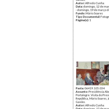
Autor:
Alfredo Cunha
Data:
domingo, 12 de ma
- domingo, 19 de março 
Fundo:
Mário Soares
Tipo Documental:
Fotogr
Página(s):
1
Pasta:
06419.105.034
Assunto:
Presidência Ab
Portalegre. Visita do Pre
República, Mário Soares, à
Gavião.
Autor:
Alfredo Cunha
Data:
domingo, 12 de ma