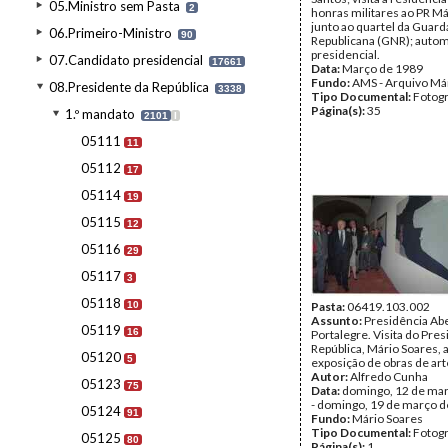
05.Ministro sem Pasta
2
honras militares ao PR M
junto ao quartel da Guard
06.Primeiro-Ministro
90
Republicana (GNR); auto
presidencial.
07.Candidato presidencial
17661
Data:
Março de 1989
Fundo:
AMS - Arquivo Má
08.Presidente da República
3338
Tipo Documental:
Fotogr
Página(s):
35
1.º mandato
2101
I
05111
11
05112
17
05114
19
05115
12
05116
29
05117
3
05118
10
Pasta:
06419.103.002
Assunto:
Presidência Ab
05119
16
Portalegre. Visita do Pre
República, Mário Soares, 
05120
5
exposição de obras de art
Autor:
Alfredo Cunha
05123
75
Data:
domingo, 12 de ma
- domingo, 19 de março 
05124
91
Fundo:
Mário Soares
Tipo Documental:
Fotogr
05125
80
Página(s):
1