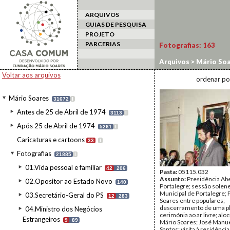
ARQUIVOS
GUIAS DE PESQUISA
PROJETO
PARCERIAS
Fotografias:
163
Arquivos
>
Mário Soa
>
Portalegre
Voltar aos arquivos
ordenar po
Mário Soares
31672
I
Antes de 25 de Abril de 1974
3113
I
Após 25 de Abril de 1974
5261
I
Caricaturas e cartoons
33
I
Fotografias
21885
I
01.Vida pessoal e familiar
42
206
Pasta:
05115.032
Assunto:
Presidência Ab
02.Opositor ao Estado Novo
140
Portalegre; sessão solen
Municipal de Portalegre; 
03.Secretário-Geral do PS
12
283
Soares entre populares;
descerramento de uma pl
04.Ministro dos Negócios
cerimónia ao ar livre; alo
Estrangeiros
9
89
Mário Soares; José Manu
Santos; visita à residência 