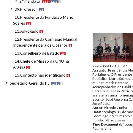
2.º mandato
123
1237
I
09.Professor
25
10.Presidente da Fundação Mário
Soares
12
11.Advogado
5
12.Presidente da Comissão Mundial
Independente para os Oceanos
6
13.Conselheiro de Estado
20
14.Chefe de Missão da ONU na
Pasta:
06419.103.011
Argélia
2
Assunto:
Presidência Ab
Portalegre. O Presidente
15.Contexto não identificado
6
República, Mário Soares, 
mulher, Maria Barroso,
Secretário-Geral do PS
1380
I
acompanhados de David 
Ferreira e Teresa Patríci
assistem a uma homena
escritor José Régio, na 
José Régio.
Autor:
Alfredo Cunha
Data:
domingo, 12 de ma
- domingo, 19 de março 
Fundo:
Mário Soares
Tipo Documental:
Fotogr
Página(s):
1