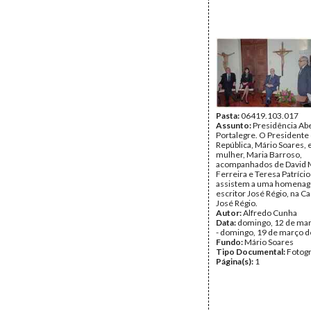
Pasta:
06419.103.017
Assunto:
Presidência Ab
Portalegre. O Presidente
República, Mário Soares, 
mulher, Maria Barroso,
acompanhados de David 
Ferreira e Teresa Patríci
assistem a uma homena
escritor José Régio, na 
José Régio.
Autor:
Alfredo Cunha
Data:
domingo, 12 de ma
- domingo, 19 de março 
Fundo:
Mário Soares
Tipo Documental:
Fotogr
Página(s):
1