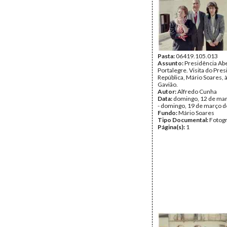
Pasta:
06419.105.013
Assunto:
Presidência Ab
Portalegre. Visita do Pre
República, Mário Soares, à
Gavião.
Autor:
Alfredo Cunha
Data:
domingo, 12 de ma
- domingo, 19 de março 
Fundo:
Mário Soares
Tipo Documental:
Fotogr
Página(s):
1