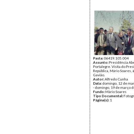
Pasta:
06419.105.004
Assunto:
Presidência Ab
Portalegre. Visita do Pre
República, Mário Soares, à
Gavião.
Autor:
Alfredo Cunha
Data:
domingo, 12 de ma
- domingo, 19 de março 
Fundo:
Mário Soares
Tipo Documental:
Fotogr
Página(s):
1