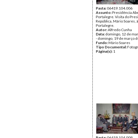
Pasta:
06419.104.006
Assunto:
Presidência Ab
Portalegre. Visita do Pre
República, Mário Soares, 
Portalegre.
Autor:
Alfredo Cunha
Data:
domingo, 12 de ma
- domingo, 19 de março 
Fundo:
Mário Soares
Tipo Documental:
Fotogr
Página(s):
1
Pasta:
06419.104.009