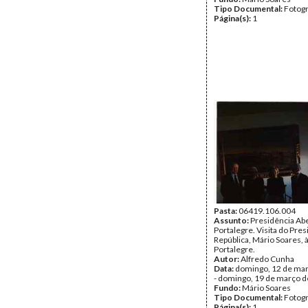
Tipo Documental:
Fotogr
Página(s):
1
Pasta:
06419.106.004
Assunto:
Presidência Ab
Portalegre. Visita do Pre
República, Mário Soares, 
Portalegre.
Autor:
Alfredo Cunha
Data:
domingo, 12 de ma
- domingo, 19 de março 
Fundo:
Mário Soares
Tipo Documental:
Fotogr
Página(s):
1