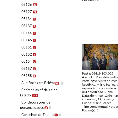
05126
33
05127
70
05134
1
05137
3
05144
1
05146
1
05151
1
05152
4
05154
6
05157
1
Pasta:
06419.103.005
05158
3
Assunto:
Presidência Ab
Portalegre. Visita do Pre
Audiências em Belém
57
I
República, Mário Soares, 
exposição de obras de art
Cerimónias oficiais e de
Autor:
Alfredo Cunha
Estado
Data:
domingo, 12 de ma
143
- domingo, 19 de março 
Condecorações de
Fundo:
Mário Soares
Tipo Documental:
Fotogr
personalidades
3
I
Página(s):
1
Conselhos de Estado
1
I