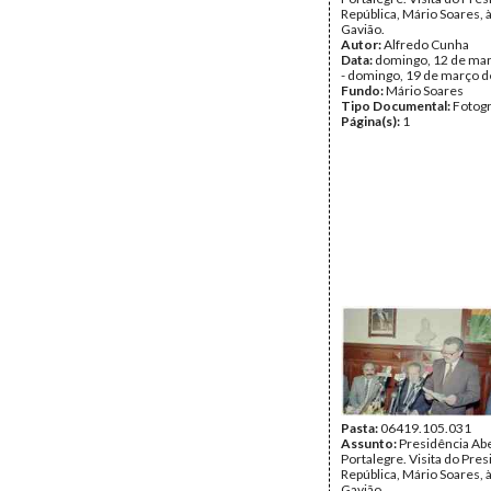
República, Mário Soares, à
Gavião.
Autor:
Alfredo Cunha
Data:
domingo, 12 de ma
- domingo, 19 de março 
Fundo:
Mário Soares
Tipo Documental:
Fotogr
Página(s):
1
Pasta:
06419.105.031
Assunto:
Presidência Ab
Portalegre. Visita do Pre
República, Mário Soares, à
Gavião.