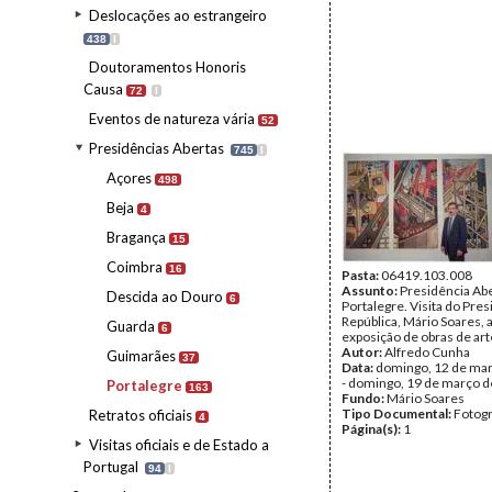
Deslocações ao estrangeiro
438
I
Doutoramentos Honoris
Causa
72
I
Eventos de natureza vária
52
Presidências Abertas
745
I
Açores
498
Beja
4
Bragança
15
Coimbra
16
Pasta:
06419.103.008
Assunto:
Presidência Ab
Descida ao Douro
6
Portalegre. Visita do Pre
República, Mário Soares, 
Guarda
6
exposição de obras de art
Autor:
Alfredo Cunha
Guimarães
37
Data:
domingo, 12 de ma
- domingo, 19 de março 
Portalegre
163
Fundo:
Mário Soares
Tipo Documental:
Fotogr
Retratos oficiais
4
Página(s):
1
Visitas oficiais e de Estado a
Portugal
94
I