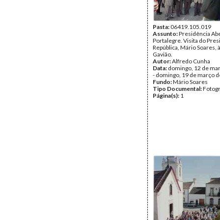
Pasta:
06419.105.019
Assunto:
Presidência Ab
Portalegre. Visita do Pre
República, Mário Soares, à
Gavião.
Autor:
Alfredo Cunha
Data:
domingo, 12 de ma
- domingo, 19 de março 
Fundo:
Mário Soares
Tipo Documental:
Fotogr
Página(s):
1