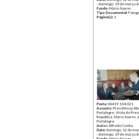
- domingo, 19 de março 
Fundo:
Mário Soares
Tipo Documental:
Fotogr
Página(s):
1
Pasta:
06419.104.021
Assunto:
Presidência Ab
Portalegre. Visita do Pre
República, Mário Soares, 
Portalegre.
Autor:
Alfredo Cunha
Data:
domingo, 12 de ma
- domingo, 19 de março 
Fundo:
Mário Soares