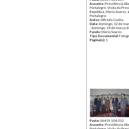
Assunto:
Presidência Ab
Portalegre. Visita do Pre
República, Mário Soares, 
Portalegre.
Autor:
Alfredo Cunha
Data:
domingo, 12 de ma
- domingo, 19 de março 
Fundo:
Mário Soares
Tipo Documental:
Fotogr
Página(s):
1
Pasta:
06419.104.012
Assunto:
Presidência Ab
Portalegre. Visita do Pre