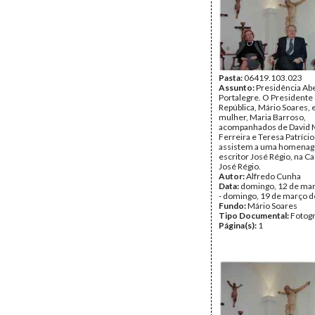
Pasta:
06419.103.023
Assunto:
Presidência Ab
Portalegre. O Presidente
República, Mário Soares, 
mulher, Maria Barroso,
acompanhados de David 
Ferreira e Teresa Patríci
assistem a uma homena
escritor José Régio, na 
José Régio.
Autor:
Alfredo Cunha
Data:
domingo, 12 de ma
- domingo, 19 de março 
Fundo:
Mário Soares
Tipo Documental:
Fotogr
Página(s):
1