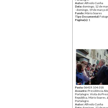
Autor:
Alfredo Cunha
Data:
domingo, 12 de ma
- domingo, 19 de março 
Fundo:
Mário Soares
Tipo Documental:
Fotogr
Página(s):
1
Pasta:
06419.104.018
Assunto:
Presidência Ab
Portalegre. Visita do Pre
República, Mário Soares, 
Portalegre.
Autor:
Alfredo Cunha
Data:
domingo, 12 de ma