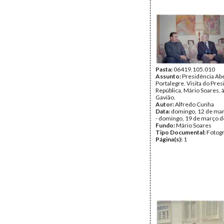
Pasta:
06419.105.010
Assunto:
Presidência Ab
Portalegre. Visita do Pre
República, Mário Soares, à
Gavião.
Autor:
Alfredo Cunha
Data:
domingo, 12 de ma
- domingo, 19 de março 
Fundo:
Mário Soares
Tipo Documental:
Fotogr
Página(s):
1