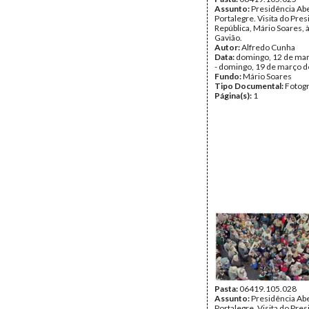
Assunto:
Presidência Ab
Portalegre. Visita do Pre
República, Mário Soares, à
Gavião.
Autor:
Alfredo Cunha
Data:
domingo, 12 de ma
- domingo, 19 de março 
Fundo:
Mário Soares
Tipo Documental:
Fotogr
Página(s):
1
Pasta:
06419.105.028
Assunto:
Presidência Ab
Portalegre. Visita do Pre