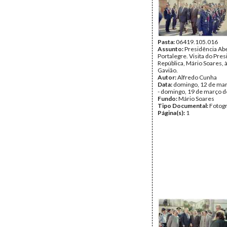
Pasta:
06419.105.016
Assunto:
Presidência Ab
Portalegre. Visita do Pre
República, Mário Soares, à
Gavião.
Autor:
Alfredo Cunha
Data:
domingo, 12 de ma
- domingo, 19 de março 
Fundo:
Mário Soares
Tipo Documental:
Fotogr
Página(s):
1