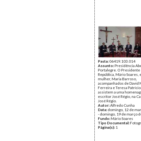
Pasta:
06419.103.014
Assunto:
Presidência Ab
Portalegre. O Presidente
República, Mário Soares, 
mulher, Maria Barroso,
acompanhados de David 
Ferreira e Teresa Patríci
assistem a uma homena
escritor José Régio, na 
José Régio.
Autor:
Alfredo Cunha
Data:
domingo, 12 de ma
- domingo, 19 de março 
Fundo:
Mário Soares
Tipo Documental:
Fotogr
Página(s):
1