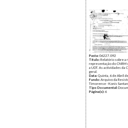
Pasta:
06227.092
Título:
Relatório sobre a 
representação do CNRM 
a UDT. As actividades d
geral.
Data:
Quinta, 6 de Abril 
Fundo:
Arquivo da Resist
Timorense - Konis Santa
Tipo Documental:
Docum
Página(s):
6