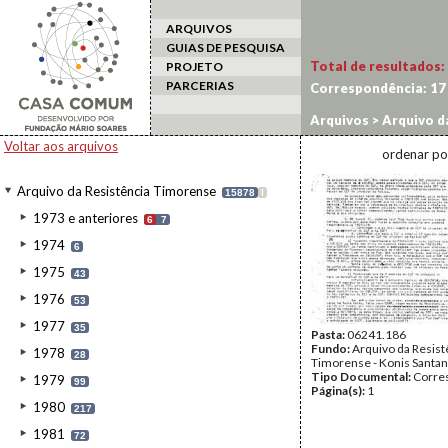
ARQUIVOS
GUIAS DE PESQUISA
Total de resultados:
PROJETO
PARCERIAS
Correspondência:
17
Arquivos
>
Arquivo d
Voltar aos arquivos
ordenar po
Arquivo da Resistência Timorense
15878
I
1973 e anteriores
6
7
1974
6
1975
43
1976
53
1977
35
Pasta:
06241.186
Fundo:
Arquivo da Resist
1978
28
Timorense - Konis Santa
Tipo Documental:
Corre
1979
99
Página(s):
1
1980
217
1981
72