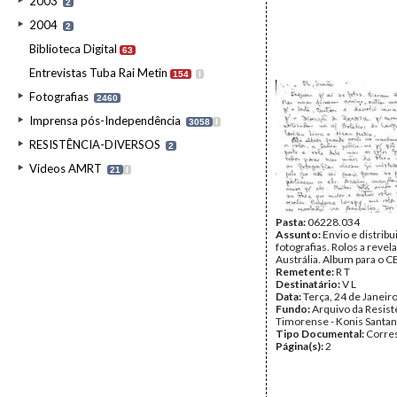
2003
2
2004
2
Biblioteca Digital
63
Entrevistas Tuba Rai Metin
154
I
Fotografias
2460
Imprensa pós-Independência
3058
I
RESISTÊNCIA-DIVERSOS
2
Videos AMRT
21
I
Pasta:
06228.034
Assunto:
Envio e distribu
fotografias. Rolos a revela
Austrália. Album para o CE
Remetente:
R T
Destinatário:
V L
Data:
Terça, 24 de Janeir
Fundo:
Arquivo da Resist
Timorense - Konis Santa
Tipo Documental:
Corre
Página(s):
2