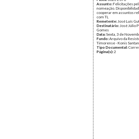
Assunto:
Felicitações pel
nomeação. Disponibilidad
cooperar em assuntos re
com TL
Remetente:
José Luís Gu
Destinatário:
José Júlio 
Gomes
Data:
Sexta, 3 de Novemb
Fundo:
Arquivo da Resist
Timorense - Konis Santa
Tipo Documental:
Corre
Página(s):
2