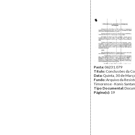
Pasta:
06231.079
Título:
Conclusões da Co
Data:
Quinta, 30 de Març
Fundo:
Arquivo da Resist
Timorense - Konis Santa
Tipo Documental:
Docum
Página(s):
19