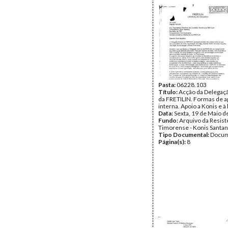
Pasta:
06228.103
Título:
Acção da Delegaç
da FRETILIN. Formas de ap
interna. Apoio a Konis e à 
Data:
Sexta, 19 de Maio d
Fundo:
Arquivo da Resist
Timorense - Konis Santa
Tipo Documental:
Docum
Página(s):
8