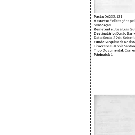
Review
Data:
Segunda, 7 de Agos
Fundo:
Arquivo da Resist
Timorense - TAPOL
Pasta:
06235.131
Tipo Documental:
Assunto:
Felicitações pel
Corre
Página(s):
nomeação
1
Remetente:
José Luís Gu
Destinatário:
Durão Barr
Data:
Sexta, 29 de Setem
Fundo:
Arquivo da Resist
Timorense - Konis Santa
Tipo Documental:
Corre
Página(s):
1