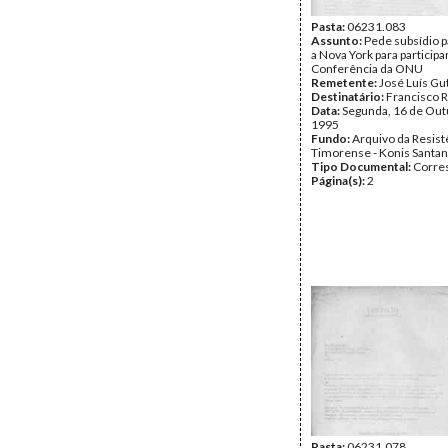
Pasta:
06231.083
Assunto:
Pede subsídio 
a Nova York para participa
Conferência da ONU
Remetente:
José Luís Gu
Destinatário:
Francisco R
Data:
Segunda, 16 de Out
1995
Fundo:
Arquivo da Resist
Timorense - Konis Santa
Tipo Documental:
Corre
Página(s):
2
Pasta:
06231.078