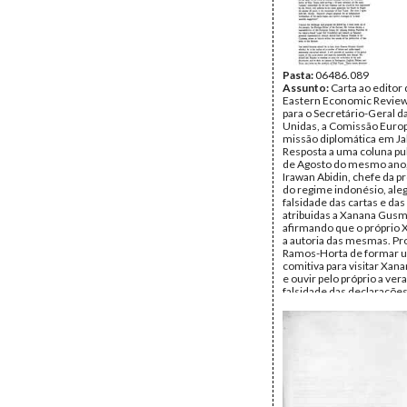
Pasta:
06486.089
Assunto:
Carta ao editor 
Eastern Economic Review
para o Secretário-Geral 
Unidas, a Comissão Europ
missão diplomática em Ja
Resposta a uma coluna pub
de Agosto do mesmo ano
Irawan Abidin, chefe da 
do regime indonésio, aleg
falsidade das cartas e da
atribuidas a Xanana Gusm
afirmando que o próprio 
a autoria das mesmas. Pr
Ramos-Horta de formar 
comitiva para visitar Xa
e ouvir pelo próprio a ver
falsidade das declarações
Abidin. A missão seria co
editor da Far Eastern Ec
Review, o Sr. Irawan Abidi
representante da União 
representante da Legal A
e o próprio Ramos-Horta.
Remetente:
José Ramos 
CNRM
Destinatário:
Far Easter