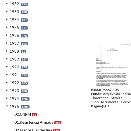
1982
194
1983
168
1984
167
1985
517
1986
275
1987
166
1988
81
1989
197
1990
275
1991
494
1992
705
Pasta:
06667.108
1993
486
Fundo:
Arquivo da Resist
Timorense - Sabalae
1994
1287
Tipo Documental:
Corre
Página(s):
1
1995
1298
00.CNRM
53
01.Resistência Armada
455
02.Frente Clandestina
316