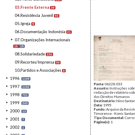
03.Frente Externa
39
04.Resistência Juvenil
93
05.Igreja
9
06.Documentação Indonésia
21
07.Organizações Internacionais
16
19
08.Solidariedade
226
09.Recortes/Imprensa
59
10.Partidos e Associações
8
1996
1109
Pasta:
06228.033
1997
1152
Assunto:
Instruções sobr
redacção de relatório sob
1998
721
dos Direitos Humanos
Destinatário:
Nino Santa
1999
243
Data:
1995
Fundo:
Arquivo da Resist
2000
13
Timorense - Konis Santa
Tipo Documental:
Corre
2001
7
Página(s):
1
2002
1