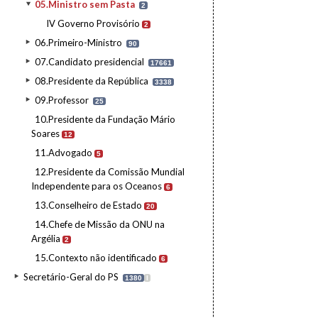
05.Ministro sem Pasta
2
IV Governo Provisório
2
06.Primeiro-Ministro
90
07.Candidato presidencial
17661
08.Presidente da República
3338
09.Professor
25
10.Presidente da Fundação Mário
Soares
12
11.Advogado
5
12.Presidente da Comissão Mundial
Independente para os Oceanos
6
13.Conselheiro de Estado
20
14.Chefe de Missão da ONU na
Argélia
2
15.Contexto não identificado
6
Secretário-Geral do PS
1380
I