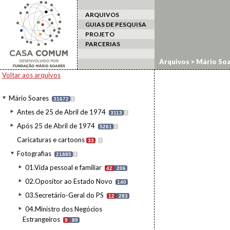
ARQUIVOS
GUIAS DE PESQUISA
PROJETO
PARCERIAS
Arquivos
>
Mário Soa
Voltar aos arquivos
Mário Soares
31672
I
Antes de 25 de Abril de 1974
3113
I
Após 25 de Abril de 1974
5261
I
Caricaturas e cartoons
33
I
Fotografias
21885
I
01.Vida pessoal e familiar
42
206
02.Opositor ao Estado Novo
140
03.Secretário-Geral do PS
12
283
04.Ministro dos Negócios
Estrangeiros
9
89