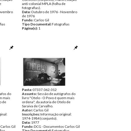
e
anti-colonial MPLA (folha de
fotografias).
Novembro
Data:
Outubro de 1976 - Novembro
de 1976
Fundo:
Carlos Gil
fias
Tipo Documental:
Fotografias
Página(s):
1
Pasta:
07337.062.012
afos do
Assunto:
Sessão de autógrafos do
em mais
livro "Otelo - O Povo é quem mais
o de
ordena", da autoria de Otelo de
Saraiva de Carvalho.
Autor:
Carlos Gil
inal:
Inscrições:
Informação original:
1974-1984 (conjunto).
Data:
1977
Carlos Gil
Fundo:
DCG - Documentos Carlos Gil
fias
Tipo Documental:
Fotografias