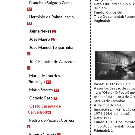
Francisco Salgado Zenha
Data:
Outubro de 1976 -
de 1976
10
Fundo:
Carlos Gil
Tipo Documental:
Fotogr
Hermínio da Palma Inácio
Página(s):
1
13
Jaime Neves
1
José Magro
2
José Manuel Tengarrinha
2
José Pinheiro de Azevedo
3
Maria de Lourdes
Pintasilgo
12
Pasta:
07337.062.019
Assunto:
Sessão de autó
Mário Soares
15
livro "Otelo - O Povo é q
ordena", da autoria de Ot
Octávio Pato
4
Saraiva de Carvalho.
Autor:
Carlos Gil
Otelo Saraiva de
Inscrições:
Informação or
Carvalho
10
1974-1984 (conjunto).
Data:
1977
Pedro de Pezarat Correia
Fundo:
DCG - Documentos
Tipo Documental:
Fotogr
1
Página(s):
1
Ramiro Correia
2