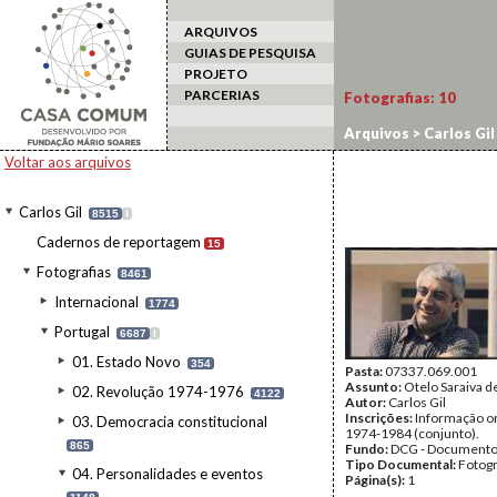
ARQUIVOS
GUIAS DE PESQUISA
PROJETO
PARCERIAS
Fotografias:
10
Arquivos
>
Carlos Gil
Voltar aos arquivos
Carlos Gil
8515
I
Cadernos de reportagem
15
Fotografias
8461
Internacional
1774
Portugal
6687
I
01. Estado Novo
354
Pasta:
07337.069.001
Assunto:
Otelo Saraiva d
02. Revolução 1974-1976
4122
Autor:
Carlos Gil
Inscrições:
Informação or
03. Democracia constitucional
1974-1984 (conjunto).
865
Fundo:
DCG - Documentos
Tipo Documental:
Fotogr
04. Personalidades e eventos
Página(s):
1