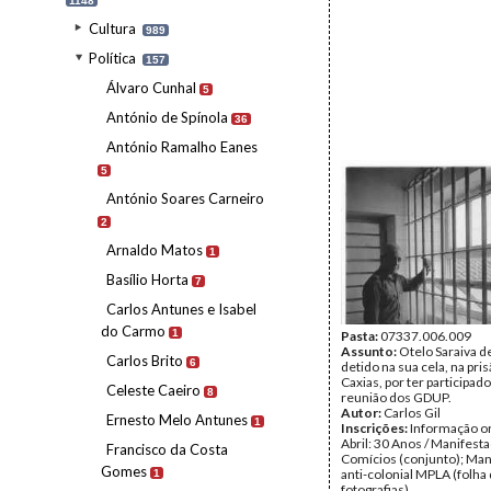
1148
Cultura
989
Política
157
Álvaro Cunhal
5
António de Spínola
36
António Ramalho Eanes
5
António Soares Carneiro
2
Arnaldo Matos
1
Basílio Horta
7
Carlos Antunes e Isabel
do Carmo
1
Pasta:
07337.006.009
Assunto:
Otelo Saraiva d
Carlos Brito
6
detido na sua cela, na pri
Caxias, por ter participad
Celeste Caeiro
8
reunião dos GDUP.
Autor:
Carlos Gil
Ernesto Melo Antunes
1
Inscrições:
Informação or
Abril: 30 Anos / Manifest
Francisco da Costa
Comícios (conjunto); Man
Gomes
anti-colonial MPLA (folha
1
fotografias).