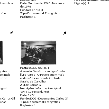
 Novembro
Data:
Outubro de 1976 - Novembro
Página(s):
1
de 1976
Fundo:
Carlos Gil
afias
Tipo Documental:
Fotografias
Página(s):
1
Pasta:
07337.062.021
grafos do
Assunto:
Sessão de autógrafos do
uem mais
livro "Otelo - O Povo é quem mais
elo de
ordena", da autoria de Otelo de
Saraiva de Carvalho.
Autor:
Carlos Gil
iginal:
Inscrições:
Informação original:
1974-1984 (conjunto).
Data:
1977
 Carlos Gil
Fundo:
DCG - Documentos Carlos Gil
afias
Tipo Documental:
Fotografias
Página(s):
1