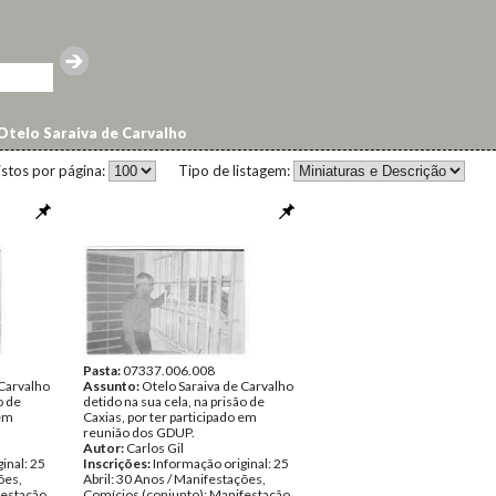
Otelo Saraiva de Carvalho
istos por página:
Tipo de listagem:
Pasta:
07337.006.008
 Carvalho
Assunto:
Otelo Saraiva de Carvalho
o de
detido na sua cela, na prisão de
 em
Caxias, por ter participado em
reunião dos GDUP.
Autor:
Carlos Gil
inal: 25
Inscrições:
Informação original: 25
ões,
Abril: 30 Anos / Manifestações,
festação
Comícios (conjunto); Manifestação