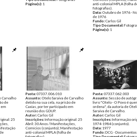
Página(s):
1
anti-colonial MPLA (folha d
fotografias).
Data:
Outubro de 1976 - 
de 1976
Fundo:
Carlos Gil
Tipo Documental:
Fotogra
Página(s):
1
Pasta:
07337.006.010
Pasta:
07337.062.003
e Carvalho
Assunto:
Otelo Saraiva de Carvalho
Assunto:
Sessão de autógr
são de
detido na sua cela, na prisão de
livro "Otelo - O Povo é qu
o em
Caxias, por ter participado em
ordena", da autoria de Otel
reunião dos GDUP.
Saraiva de Carvalho.
Autor:
Carlos Gil
Autor:
Carlos Gil
iginal: 25
Inscrições:
Informação original: 25
Inscrições:
Informação orig
ações,
Abril: 30 Anos / Manifestações,
1974-1984 (conjunto).
ifestação
Comícios (conjunto); Manifestação
Data:
1977
 de
anti-colonial MPLA (folha de
Fundo:
DCG - Documentos 
fotografias).
Tipo Documental:
Fotogra