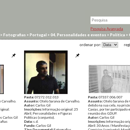
Pesquisa Avançada
>
Fotografias
>
Portugal
>
04. Personalidades e eventos
>
Política
>
ordenar por:
reg
Pasta:
07272.012.013
Pasta:
07337.006.007
e Carvalho.
Assunto:
Otelo Saraiva de Carvalho.
Assunto:
Otelo Saraiva de
Autor:
Carlos Gil
detido na sua cela, na prisã
iginal:
Inscrições:
Informação original: 25
Caxias, por ter participado
Abril, Personalidades e Figuras
reunião dos GDUP.
 Carlos Gil
Políticas (conjunto).
Autor:
Carlos Gil
afias
Data:
s.d.
Inscrições:
Informação orig
Fundo:
Carlos Gil
Abril: 30 Anos / Manifestaç
Tipo Documental:
Fotografias
Comícios (conjunto); Mani