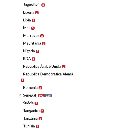
Jugoslávia
6
Libéria
1
Líbia
1
Mali
5
Marrocos
4
Mauritânia
1
Nigéria
3
RDA
4
República Árabe Unida
2
República Democrática Alemã
1
Roménia
3
Senegal
101
118
Suécia
3
Tanganica
2
Tanzânia
3
Tunísia
1