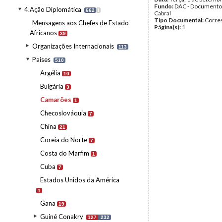
Fundo:
DAC - Documento
4.Ação Diplomática
662
I
Cabral
Tipo Documental:
Corre
Mensagens aos Chefes de Estado
Página(s):
1
Africanos
39
Organizações Internacionais
113
Países
510
Argélia
10
Bulgária
3
Camarões
1
Checoslováquia
7
China
21
Coreia do Norte
7
Costa do Marfim
1
Cuba
7
Estados Unidos da América
1
Gana
19
Guiné Conakry
127
232