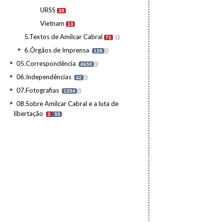
URSS
30
Vietnam
13
5.Textos de Amílcar Cabral
71
I
6.Órgãos de Imprensa
128
I
05.Correspondência
4650
I
06.Independências
42
I
07.Fotografias
1394
I
08.Sobre Amílcar Cabral e a luta de
libertação
3
55