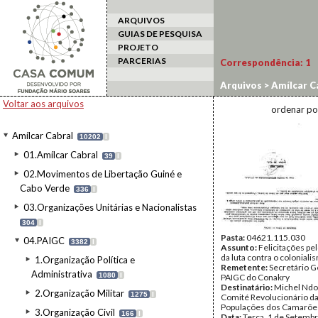
ARQUIVOS
GUIAS DE PESQUISA
PROJETO
PARCERIAS
Correspondência:
1
Arquivos
>
Amílcar C
Voltar aos arquivos
ordenar po
Amílcar Cabral
10202
I
01.Amílcar Cabral
39
I
02.Movimentos de Libertação Guiné e
Cabo Verde
336
I
03.Organizações Unitárias e Nacionalistas
304
I
Pasta:
04621.115.030
04.PAIGC
3382
I
Assunto:
Felicitações pe
da luta contra o coloniali
1.Organização Política e
Remetente:
Secretário G
Administrativa
1080
I
PAIGC do Conakry
Destinatário:
Michel Ndo
2.Organização Militar
1275
I
Comité Revolucionário da
Populações dos Camarõe
3.Organização Civil
166
I
Data:
Terça, 1 de Setemb