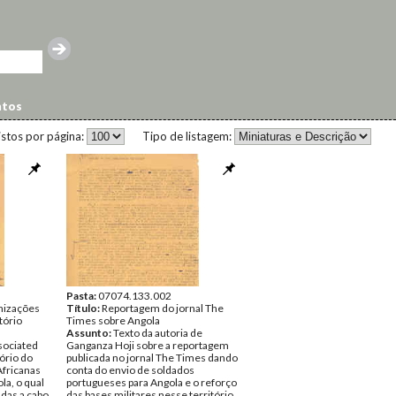
ntos
istos por página:
Tipo de listagem:
Pasta:
07074.133.002
nizações
Título:
Reportagem do jornal The
tório
Times sobre Angola
a
Assunto:
Texto da autoria de
sociated
Ganganza Hoji sobre a reportagem
ório do
publicada no jornal The Times dando
fricanas
conta do envio de soldados
la, o qual
portugueses para Angola e o reforço
adas a cabo
das bases militares nesse território,