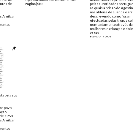
ntos de
Página(s):
2
pelas autoridades portugue
as quais a prisão de Agosti
nas aldeias de Luanda e ar
s Amílcar
descrevendo como foram
efectuadas pelas tropas col
entos
nomeadamente através da 
mulheres e crianças e do i
casas.
Data:
c. 1960
Fundo:
DAC - Documentos 
Cabral
Tipo Documental:
Docume
Página(s):
1
ta pela sua
ao povo
ação.
 de 1960
s Amílcar
entos