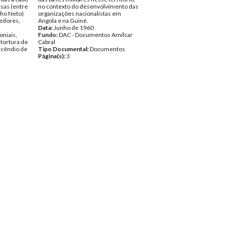
sas (entre
no contexto do desenvolvimento das
nho Neto)
organizações nacionalistas em
redores,
Angola e na Guiné.
Data:
Junho de 1960
oniais,
Fundo:
DAC - Documentos Amílcar
tortura de
Cabral
ncêndio de
Tipo Documental:
Documentos
Página(s):
3
Amílcar
ntos