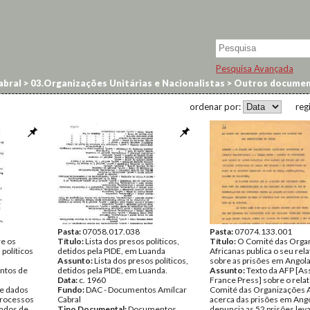
Pesquisa Avançada
abral
>
03.Organizações Unitárias e Nacionalistas
>
Outros docume
ordenar por:
reg
Pasta:
07058.017.038
Pasta:
07074.133.001
re os
Título:
Lista dos presos políticos,
Título:
O Comité das Orga
políticos
detidos pela PIDE, em Luanda
Africanas publica o seu rela
Assunto:
Lista dos presos políticos,
sobre as prisões em Angol
ntos de
detidos pela PIDE, em Luanda.
Assunto:
Texto da AFP [As
Data:
c. 1960
France Press] sobre o relat
 e dados
Fundo:
DAC - Documentos Amílcar
Comité das Organizações A
processos
Cabral
acerca das prisões em Ango
sados de
Tipo Documental:
Documentos
denuncia as 52 prisões lev