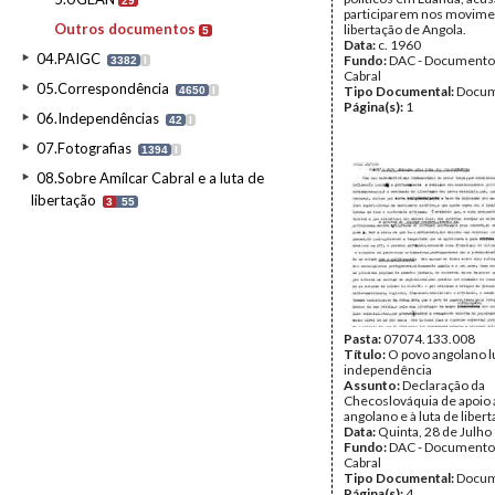
29
participarem nos movime
Outros documentos
libertação de Angola.
5
Data:
c. 1960
04.PAIGC
Fundo:
DAC - Documento
3382
I
Cabral
05.Correspondência
Tipo Documental:
Docum
4650
I
Página(s):
1
06.Independências
42
I
07.Fotografias
1394
I
08.Sobre Amílcar Cabral e a luta de
libertação
3
55
Pasta:
07074.133.008
Título:
O povo angolano lu
independência
Assunto:
Declaração da
Checoslováquia de apoio 
angolano e à luta de libert
Data:
Quinta, 28 de Julho
Fundo:
DAC - Documento
Cabral
Tipo Documental:
Docum
Página(s):
4