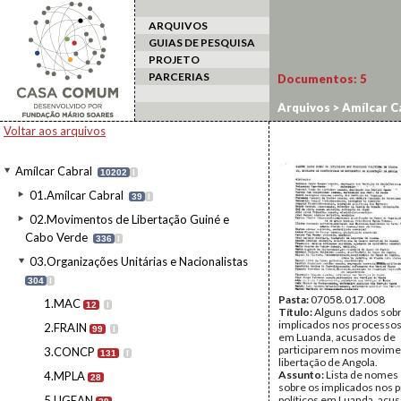
ARQUIVOS
GUIAS DE PESQUISA
PROJETO
PARCERIAS
Documentos:
5
Arquivos
>
Amílcar C
Voltar aos arquivos
Amílcar Cabral
10202
I
01.Amílcar Cabral
39
I
02.Movimentos de Libertação Guiné e
Cabo Verde
336
I
03.Organizações Unitárias e Nacionalistas
304
I
Pasta:
07058.017.008
1.MAC
12
I
Título:
Alguns dados sob
implicados nos processos 
2.FRAIN
99
I
em Luanda, acusados de
participarem nos movime
3.CONCP
131
I
libertação de Angola.
Assunto:
Lista de nomes
4.MPLA
28
sobre os implicados nos 
5.UGEAN
políticos em Luanda, acu