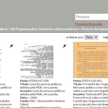
Pesquisa Avançada
abral
>
03.Organizações Unitárias e Nacionalistas
>
Outros docume
ordenar por:
reg
Pasta:
07058.017.038
Pasta:
07074.133.001
re os
Título:
Lista dos presos políticos,
Título:
O Comité das Orga
políticos
detidos pela PIDE, em Luanda
Africanas publica o seu rela
Assunto:
Lista dos presos políticos,
sobre as prisões em Angol
ntos de
detidos pela PIDE, em Luanda.
Assunto:
Texto da AFP [As
Data:
c. 1960
France Press] sobre o relat
 e dados
Fundo:
DAC - Documentos Amílcar
Comité das Organizações A
processos
Cabral
acerca das prisões em Ango
sados de
Tipo Documental:
Documentos
denuncia as 52 prisões lev