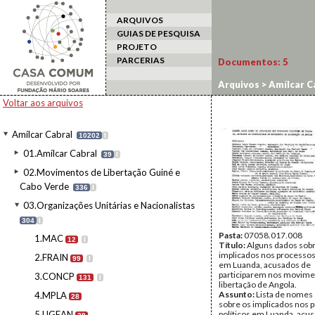
ARQUIVOS
GUIAS DE PESQUISA
PROJETO
PARCERIAS
Documentos:
5
Arquivos
>
Amílcar C
Voltar aos arquivos
Amílcar Cabral
10202
I
01.Amílcar Cabral
39
I
02.Movimentos de Libertação Guiné e
Cabo Verde
336
I
03.Organizações Unitárias e Nacionalistas
304
I
Pasta:
07058.017.008
1.MAC
12
I
Título:
Alguns dados sob
implicados nos processos 
2.FRAIN
99
I
em Luanda, acusados de
participarem nos movime
3.CONCP
131
I
libertação de Angola.
Assunto:
Lista de nomes
4.MPLA
28
sobre os implicados nos 
5.UGEAN
políticos em Luanda, acu