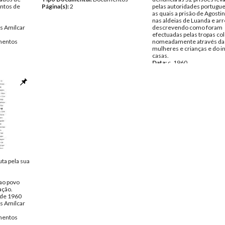
ntos de
Página(s):
2
pelas autoridades portugue
as quais a prisão de Agosti
nas aldeias de Luanda e ar
s Amílcar
descrevendo como foram
efectuadas pelas tropas col
entos
nomeadamente através da 
mulheres e crianças e do i
casas.
Data:
c. 1960
Fundo:
DAC - Documentos 
Cabral
Tipo Documental:
Docume
Página(s):
1
ta pela sua
ao povo
ação.
 de 1960
s Amílcar
entos