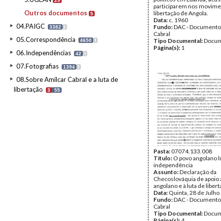
29
participarem nos movime
Outros documentos
libertação de Angola.
5
Data:
c. 1960
04.PAIGC
Fundo:
DAC - Documento
3382
I
Cabral
05.Correspondência
Tipo Documental:
Docum
4650
I
Página(s):
1
06.Independências
42
I
07.Fotografias
1394
I
08.Sobre Amílcar Cabral e a luta de
libertação
3
55
Pasta:
07074.133.008
Título:
O povo angolano lu
independência
Assunto:
Declaração da
Checoslováquia de apoio 
angolano e à luta de libert
Data:
Quinta, 28 de Julho
Fundo:
DAC - Documento
Cabral
Tipo Documental:
Docum
Página(s):
4