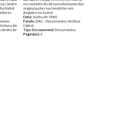
sas (entre
no contexto do desenvolvimento das
nho Neto)
organizações nacionalistas em
redores,
Angola e na Guiné.
Data:
Junho de 1960
oniais,
Fundo:
DAC - Documentos Amílcar
tortura de
Cabral
ncêndio de
Tipo Documental:
Documentos
Página(s):
3
Amílcar
ntos