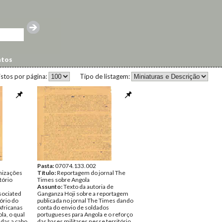
ntos
istos por página:
Tipo de listagem:
Pasta:
07074.133.002
nizações
Título:
Reportagem do jornal The
tório
Times sobre Angola
a
Assunto:
Texto da autoria de
sociated
Ganganza Hoji sobre a reportagem
ório do
publicada no jornal The Times dando
fricanas
conta do envio de soldados
la, o qual
portugueses para Angola e o reforço
adas a cabo
das bases militares nesse território,