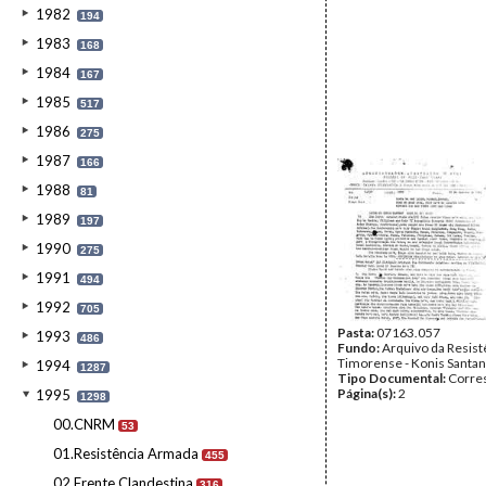
1982
194
1983
168
1984
167
1985
517
1986
275
1987
166
1988
81
1989
197
1990
275
1991
494
1992
705
Pasta:
07163.057
1993
486
Fundo:
Arquivo da Resist
Timorense - Konis Santa
1994
1287
Tipo Documental:
Corre
Página(s):
2
1995
1298
00.CNRM
53
01.Resistência Armada
455
02.Frente Clandestina
316