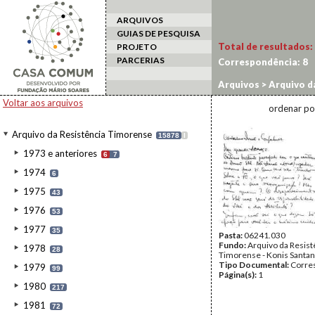
ARQUIVOS
GUIAS DE PESQUISA
Total de resultados:
PROJETO
PARCERIAS
Correspondência:
8
Arquivos
>
Arquivo d
Voltar aos arquivos
ordenar po
Arquivo da Resistência Timorense
15878
I
1973 e anteriores
6
7
1974
6
1975
43
1976
53
1977
35
Pasta:
06241.030
Fundo:
Arquivo da Resist
1978
28
Timorense - Konis Santa
Tipo Documental:
Corre
1979
99
Página(s):
1
1980
217
1981
72