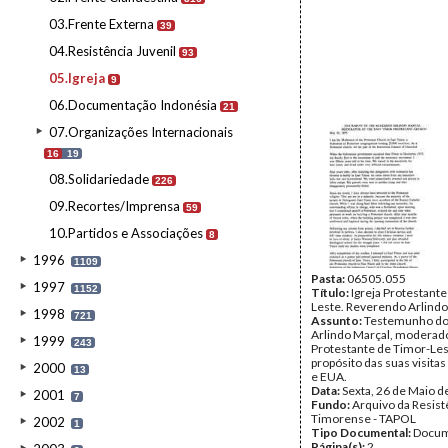
03.Frente Externa
39
04.Resistência Juvenil
93
05.Igreja
9
06.Documentação Indonésia
21
07.Organizações Internacionais
16
19
08.Solidariedade
226
09.Recortes/Imprensa
59
10.Partidos e Associações
8
1996
1109
Pasta:
06505.055
1997
1152
Título:
Igreja Protestant
Leste. Reverendo Arlindo
1998
721
Assunto:
Testemunho do
Arlindo Marçal, moderado
1999
243
Protestante de Timor-Les
propósito das suas visita
2000
13
e EUA.
Data:
Sexta, 26 de Maio d
2001
7
Fundo:
Arquivo da Resist
Timorense - TAPOL
2002
1
Tipo Documental:
Docum
Página(s):
2