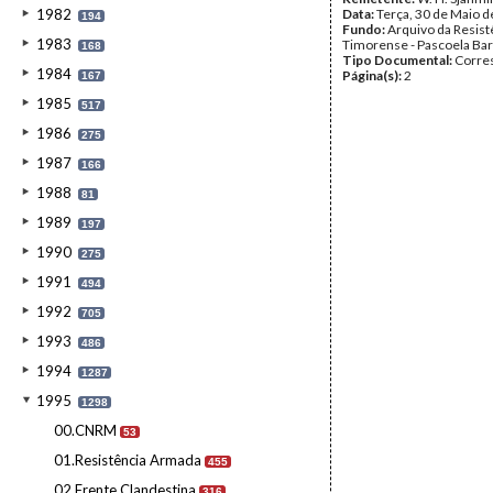
1982
Data:
Terça, 30 de Maio 
194
Fundo:
Arquivo da Resist
1983
Timorense - Pascoela Ba
168
Tipo Documental:
Corre
1984
Página(s):
2
167
1985
517
1986
275
1987
166
1988
81
1989
197
1990
275
1991
494
1992
705
1993
486
1994
1287
1995
1298
00.CNRM
53
01.Resistência Armada
455
02.Frente Clandestina
316