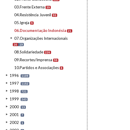
03.Frente Externa
39
04.Resistência Juvenil
93
05.Igreja
9
06.Documentação Indonésia
21
07.Organizações Internacionais
16
19
08.Solidariedade
226
09.Recortes/Imprensa
59
10.Partidos e Associações
8
1996
1109
1997
1152
1998
721
1999
243
2000
13
2001
7
2002
1