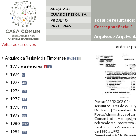
ARQUIVOS
GUIAS DE PESQUISA
Total de resultados:
PROJETO
PARCERIAS
Correspondência:
1
Arquivos
>
Arquivo d
Voltar aos arquivos
ordenar po
Arquivo da Resistência Timorense
15878
I
1973 e anteriores
6
7
1974
6
1975
43
1976
53
1977
35
Pasta:
05352.002.024
Assunto:
Carta de W. H. 
1978
28
Dan Ramil [Comandante Mi
Posto Administrativo] par
1979
99
Comando dos Hansips [mil
relatando o número total
1980
217
existente em Vemasse a p
de 1993 a 1995
1981
72
Remetente:
W. H. Sjahmi