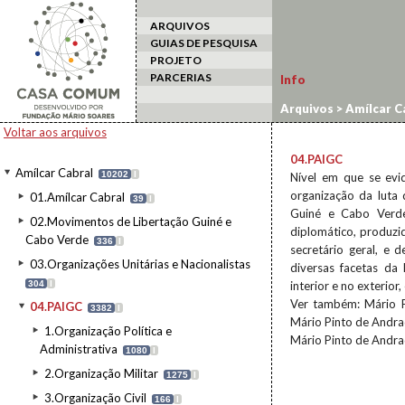
ARQUIVOS
GUIAS DE PESQUISA
PROJETO
PARCERIAS
Info
Arquivos
>
Amílcar C
Voltar aos arquivos
04.PAIGC
Amílcar Cabral
10202
I
Nível em que se evide
organização da luta 
01.Amílcar Cabral
39
I
Guiné e Cabo Verde
02.Movimentos de Libertação Guiné e
diplomático, produzi
Cabo Verde
336
I
secretário geral, e
03.Organizações Unitárias e Nacionalistas
diversas facetas da
304
I
interior e no exterior
Ver também: Mário P
04.PAIGC
3382
I
Mário Pinto de Andrad
1.Organização Política e
Mário Pinto de Andrad
Administrativa
1080
I
2.Organização Militar
1275
I
3.Organização Civil
166
I