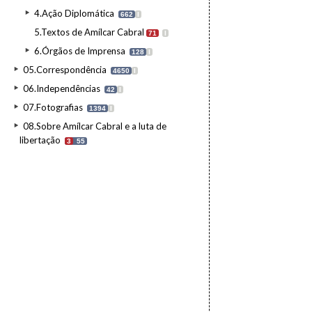
4.Ação Diplomática
662
I
5.Textos de Amílcar Cabral
71
I
6.Órgãos de Imprensa
128
I
05.Correspondência
4650
I
06.Independências
42
I
07.Fotografias
1394
I
08.Sobre Amílcar Cabral e a luta de
libertação
3
55