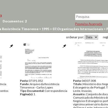
3
Documentos:
2
Pesquisa Avançada
a Resistência Timorense
>
1995
>
07.Organizações Internacionais
>
P
ordenar por:
reg
Pasta:
07191.052
Pasta:
06507.008
ência
Fundo:
Arquivo da Resistência
Título:
Ministério dos Neg
Timorense - Carlos Lopes
Estrangeiros de Portugal. 
entos
Tipo Documental:
Correspondencia
Leste. Invasão.
Página(s):
1
Assunto:
Conjunto de doc
Comunicado do Ministro d
Negócios Estrangeiros por
vigésimo aniversário da in
deTimor-Leste. Informaçõ