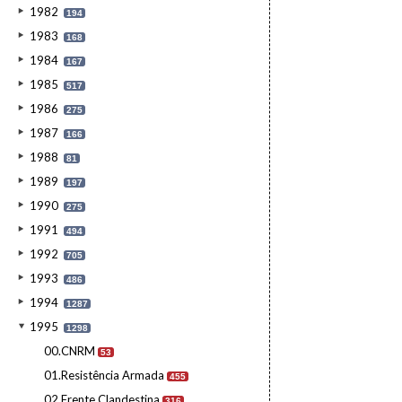
1982
194
1983
168
1984
167
1985
517
1986
275
1987
166
1988
81
1989
197
1990
275
1991
494
1992
705
1993
486
1994
1287
1995
1298
00.CNRM
53
01.Resistência Armada
455
02.Frente Clandestina
316