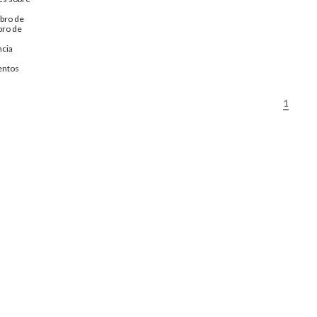
bro de
bro de
ncia
ntos
1