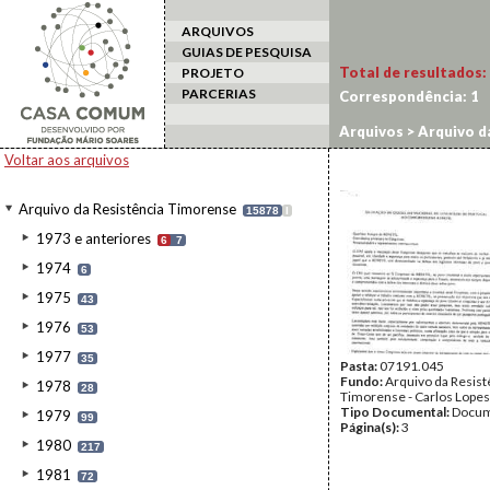
ARQUIVOS
GUIAS DE PESQUISA
Total de resultados:
PROJETO
PARCERIAS
Correspondência:
1
Arquivos
>
Arquivo d
Voltar aos arquivos
Arquivo da Resistência Timorense
15878
I
1973 e anteriores
6
7
1974
6
1975
43
1976
53
1977
35
Pasta:
07191.045
Fundo:
Arquivo da Resist
1978
28
Timorense - Carlos Lopes
Tipo Documental:
Docum
1979
99
Página(s):
3
1980
217
1981
72