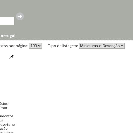
ortugal
istos por página:
Tipo de listagem:
ócios
Timor-
umentos.
os
tuguês no
vasão
es sobre